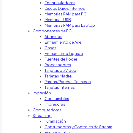
Encapsuladores
Discos Duros Internos
Memorias RAM para PC
Memorias USB
Memorias RAM para Laptop
Componentes de PC
Abanicos
Enfriamiento de Aire
Cases
Enfriamiento Liquido
Fuentes de Poder
Procesadores
Tarjetas de Video
Tarjetas Madre
Pastas/Parches Termicos
Tarjetas Internas
Impresión
Consumibles
Impresoras
Computadoras
Streaming
Iluminación
Capturadoras y Controles de Stream
Escenografia