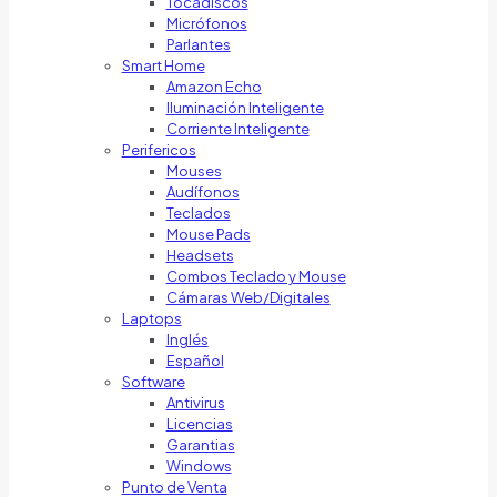
Tocadiscos
Micrófonos
Parlantes
Smart Home
Amazon Echo
Iluminación Inteligente
Corriente Inteligente
Perifericos
Mouses
Audífonos
Teclados
Mouse Pads
Headsets
Combos Teclado y Mouse
Cámaras Web/Digitales
Laptops
Inglés
Español
Software
Antivirus
Licencias
Garantias
Windows
Punto de Venta