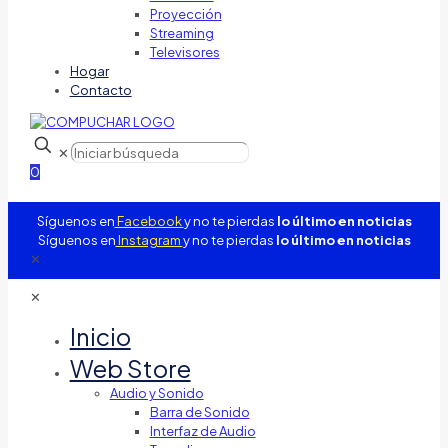
Proyección
Streaming
Televisores
Hogar
Contacto
✕
0
Síguenos en
Facebook
y no te pierdas
lo último en noticias
Síguenos en
Instagram
y no te pierdas
lo último en noticias
✕
✕
Inicio
Web Store
Audio y Sonido
Barra de Sonido
Interfaz de Audio