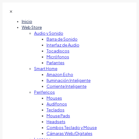
✕
Inicio
Web Store
Audio y Sonido
Barra de Sonido
Interfaz de Audio
Tocadiscos
Micrófonos
Parlantes
Smart Home
Amazon Echo
Iluminación Inteligente
Corriente Inteligente
Perifericos
Mouses
Audífonos
Teclados
Mouse Pads
Headsets
Combos Teclado y Mouse
Cámaras Web/Digitales