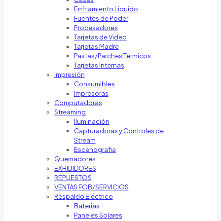
Enfriamiento Liquido
Fuentes de Poder
Procesadores
Tarjetas de Video
Tarjetas Madre
Pastas/Parches Termicos
Tarjetas Internas
Impresión
Consumibles
Impresoras
Computadoras
Streaming
Iluminación
Capturadoras y Controles de
Stream
Escenografia
Quemadores
EXHIBIDORES
REPUESTOS
VENTAS FOB/SERVICIOS
Respaldo Eléctrico
Baterias
Paneles Solares