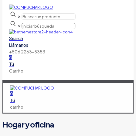
✕
✕
Search
Llámanos
+506 2263-5353
0
Tú
Carrito
0
Tú
carrito
Hogar y oficina