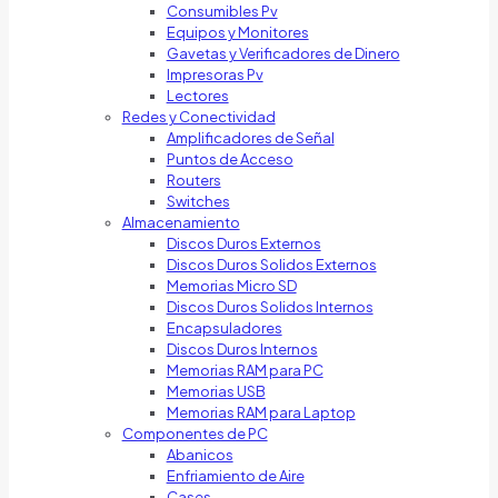
Consumibles Pv
Equipos y Monitores
Gavetas y Verificadores de Dinero
Impresoras Pv
Lectores
Redes y Conectividad
Amplificadores de Señal
Puntos de Acceso
Routers
Switches
Almacenamiento
Discos Duros Externos
Discos Duros Solidos Externos
Memorias Micro SD
Discos Duros Solidos Internos
Encapsuladores
Discos Duros Internos
Memorias RAM para PC
Memorias USB
Memorias RAM para Laptop
Componentes de PC
Abanicos
Enfriamiento de Aire
Cases