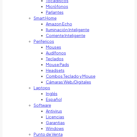
Tocadiscos
Micrófonos
Parlantes
Smart Home
Amazon Echo
Iluminación Inteligente
Corriente Inteligente
Perifericos
Mouses
Audífonos
Teclados
Mouse Pads
Headsets
Combos Teclado y Mouse
Cámaras Web/Digitales
Laptops
Inglés
Español
Software
Antivirus
Licencias
Garantias
Windows
Punto de Venta