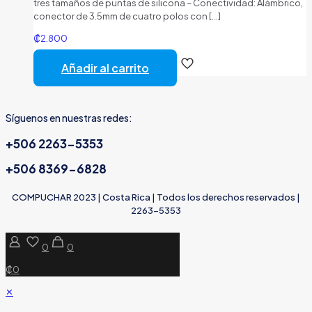
tres tamaños de puntas de silicona – Conectividad: Alámbrico,
conector de 3.5mm de cuatro polos con
[…]
₡
2.800
Añadir al carrito
Síguenos en nuestras redes:
+506 2263-5353
+506 8369-6828
COMPUCHAR 2023 | Costa Rica | Todos los derechos reservados |
2263-5353
0
0
₡0
✕