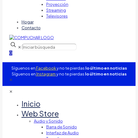
Proyección
Streaming
Televisores
Hogar
Contacto
✕
0
Síguenos en
Facebook
y no te pierdas
lo último en noticias
Síguenos en
Instagram
y no te pierdas
lo último en noticias
✕
✕
Inicio
Web Store
Audio y Sonido
Barra de Sonido
Interfaz de Audio