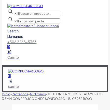
✕
✕
Search
Llámanos
+506 2263-5353
0
Tú
Carrito
0
Tú
carrito
Inicio
-
Perifericos
-
Audífonos
-
AUDIFONO ARGOM 525 ALÁMBRICO
3.5MM CON REDUCCION DE SONIDO ARG-HS-0525R ROJO