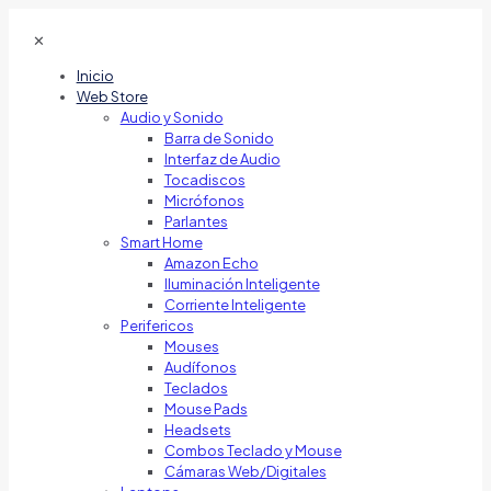
✕
Inicio
Web Store
Audio y Sonido
Barra de Sonido
Interfaz de Audio
Tocadiscos
Micrófonos
Parlantes
Smart Home
Amazon Echo
Iluminación Inteligente
Corriente Inteligente
Perifericos
Mouses
Audífonos
Teclados
Mouse Pads
Headsets
Combos Teclado y Mouse
Cámaras Web/Digitales