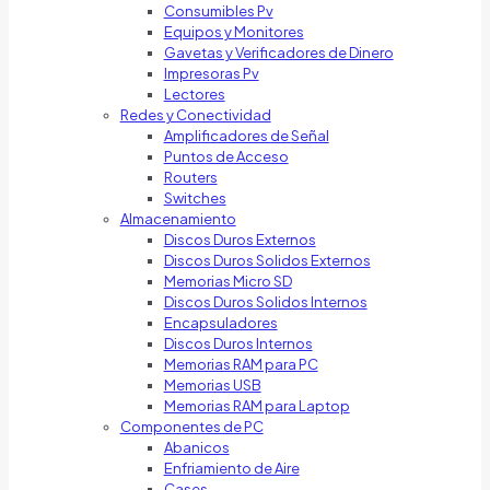
Consumibles Pv
Equipos y Monitores
Gavetas y Verificadores de Dinero
Impresoras Pv
Lectores
Redes y Conectividad
Amplificadores de Señal
Puntos de Acceso
Routers
Switches
Almacenamiento
Discos Duros Externos
Discos Duros Solidos Externos
Memorias Micro SD
Discos Duros Solidos Internos
Encapsuladores
Discos Duros Internos
Memorias RAM para PC
Memorias USB
Memorias RAM para Laptop
Componentes de PC
Abanicos
Enfriamiento de Aire
Cases