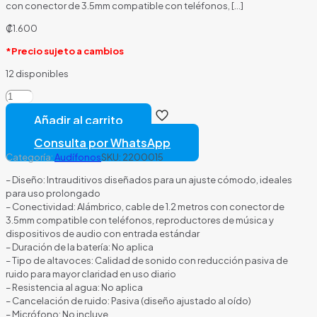
con conector de 3.5mm compatible con teléfonos,
[…]
₡
1.600
*Precio sujeto a cambios
12 disponibles
AUDIFONO
ARGOM
Añadir al carrito
525
ALÁMBRICO
Consulta por WhatsApp
3.5MM
Categoría:
Audífonos
SKU:
2200015
CON
REDUCCION
– Diseño: Intrauditivos diseñados para un ajuste cómodo, ideales
DE
para uso prolongado
SONIDO
– Conectividad: Alámbrico, cable de 1.2 metros con conector de
ARG-
3.5mm compatible con teléfonos, reproductores de música y
HS-
dispositivos de audio con entrada estándar
0525R
– Duración de la batería: No aplica
ROJO
– Tipo de altavoces: Calidad de sonido con reducción pasiva de
cantidad
ruido para mayor claridad en uso diario
– Resistencia al agua: No aplica
– Cancelación de ruido: Pasiva (diseño ajustado al oído)
– Micrófono: No incluye