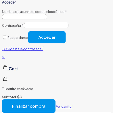
Acceder
Nombre de usuario o correo electrónico
*
Contraseña
*
Acceder
Recuérdame
¿Olvidaste la contraseña?
✕
Cart
Tu carrito está vacío.
Subtotal:
₡
0
Total:
₡
0
Finalizar compra
Ver carrito