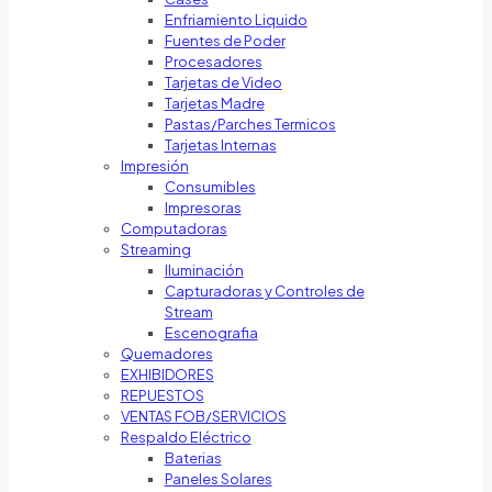
Enfriamiento Liquido
Fuentes de Poder
Procesadores
Tarjetas de Video
Tarjetas Madre
Pastas/Parches Termicos
Tarjetas Internas
Impresión
Consumibles
Impresoras
Computadoras
Streaming
Iluminación
Capturadoras y Controles de
Stream
Escenografia
Quemadores
EXHIBIDORES
REPUESTOS
VENTAS FOB/SERVICIOS
Respaldo Eléctrico
Baterias
Paneles Solares