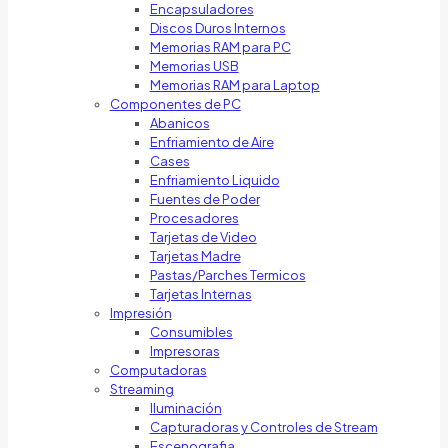
Encapsuladores
Discos Duros Internos
Memorias RAM para PC
Memorias USB
Memorias RAM para Laptop
Componentes de PC
Abanicos
Enfriamiento de Aire
Cases
Enfriamiento Liquido
Fuentes de Poder
Procesadores
Tarjetas de Video
Tarjetas Madre
Pastas/Parches Termicos
Tarjetas Internas
Impresión
Consumibles
Impresoras
Computadoras
Streaming
Iluminación
Capturadoras y Controles de Stream
Escenografia