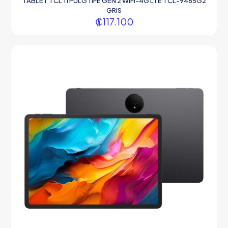
TABLET TCL 11 PULG 11FE GEN 2 WIFI-4G LTE TCL-9465G2
GRIS
₡
117.100