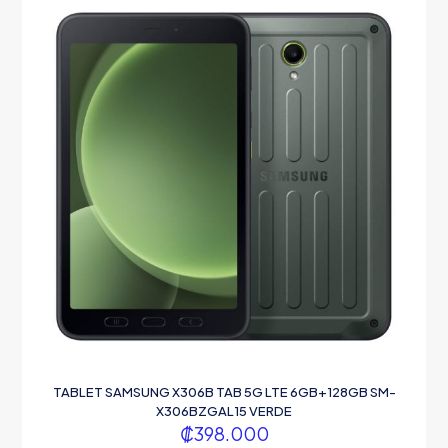
TABLET SAMSUNG X306B TAB 5G LTE 6GB+128GB SM-
X306BZGAL15 VERDE
₡
398.000