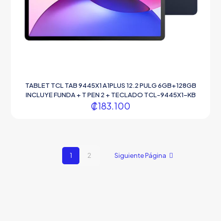
TABLET TCL TAB 9445X1 A1PLUS 12.2 PULG 6GB+128GB
INCLUYE FUNDA + T PEN 2 + TECLADO TCL-9445X1-KB
₡
183.100
1
2
Siguiente Página