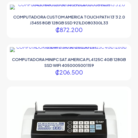
COMPUTADORA CUSTOM AMERICA TOUCH PATH 13’3 2.0
J3455 8GB 128GB SSD 921LD080300L33
₡
872.200
COMPUTADORA MINIPC SAT AMERICA PL4125C 4GB 128GB
SSD WIFI 4050005001159
₡
206.500