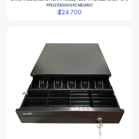
FFD23300001C NEGRO
₡
24.700