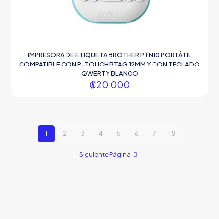
IMPRESORA DE ETIQUETA BROTHER PTN10 PORTÁTIL
COMPATIBLE CON P-TOUCH BTAG 12MM Y CON TECLADO
QWERTY BLANCO
₡
20.000
1
2
3
4
5
6
7
8
Siguiente Página