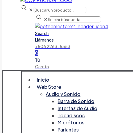
✕
✕
Search
Llámanos
+506 2263-5353
0
Tú
Carrito
Inicio
Web Store
Audio y Sonido
Barra de Sonido
Interfaz de Audio
Tocadiscos
Micrófonos
Parlantes