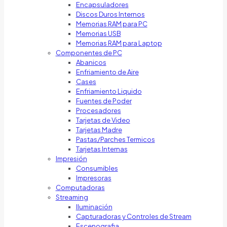
Encapsuladores
Discos Duros Internos
Memorias RAM para PC
Memorias USB
Memorias RAM para Laptop
Componentes de PC
Abanicos
Enfriamiento de Aire
Cases
Enfriamiento Liquido
Fuentes de Poder
Procesadores
Tarjetas de Video
Tarjetas Madre
Pastas/Parches Termicos
Tarjetas Internas
Impresión
Consumibles
Impresoras
Computadoras
Streaming
Iluminación
Capturadoras y Controles de Stream
Escenografia