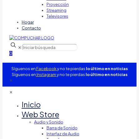
Proyección
Streaming
Televisores
Hogar
Contacto
✕
0
Síguenos en
Facebook
y no te pierdas
lo último en noticias
Síguenos en
Instagram
y no te pierdas
lo último en noticias
✕
✕
Inicio
Web Store
Audio y Sonido
Barra de Sonido
Interfaz de Audio