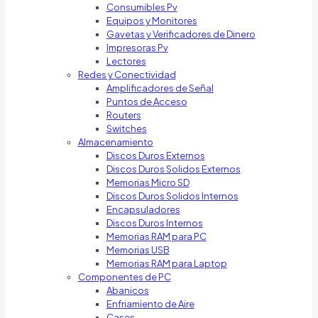
Consumibles Pv
Equipos y Monitores
Gavetas y Verificadores de Dinero
Impresoras Pv
Lectores
Redes y Conectividad
Amplificadores de Señal
Puntos de Acceso
Routers
Switches
Almacenamiento
Discos Duros Externos
Discos Duros Solidos Externos
Memorias Micro SD
Discos Duros Solidos Internos
Encapsuladores
Discos Duros Internos
Memorias RAM para PC
Memorias USB
Memorias RAM para Laptop
Componentes de PC
Abanicos
Enfriamiento de Aire
Cases