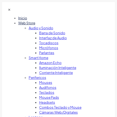
✕
Inicio
Web Store
Audio y Sonido
Barra de Sonido
Interfaz de Audio
Tocadiscos
Micrófonos
Parlantes
Smart Home
Amazon Echo
Iluminación Inteligente
Corriente Inteligente
Perifericos
Mouses
Audífonos
Teclados
Mouse Pads
Headsets
Combos Teclado y Mouse
Cámaras Web/Digitales