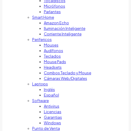
Tocadiscos
Micrófonos
Parlantes
Smart Home
Amazon Echo
Iluminación Inteligente
Corriente Inteligente
Perifericos
Mouses
Audífonos
Teclados
Mouse Pads
Headsets
Combos Teclado y Mouse
Cámaras Web/Digitales
Laptops
Inglés
Español
Software
Antivirus
Licencias
Garantias
Windows
Punto de Venta