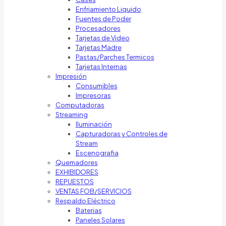
Enfriamiento Liquido
Fuentes de Poder
Procesadores
Tarjetas de Video
Tarjetas Madre
Pastas/Parches Termicos
Tarjetas Internas
Impresión
Consumibles
Impresoras
Computadoras
Streaming
Iluminación
Capturadoras y Controles de
Stream
Escenografia
Quemadores
EXHIBIDORES
REPUESTOS
VENTAS FOB/SERVICIOS
Respaldo Eléctrico
Baterias
Paneles Solares