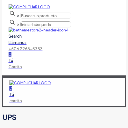
✕
✕
Search
Llámanos
+506 2263-5353
0
Tú
Carrito
0
Tú
carrito
UPS