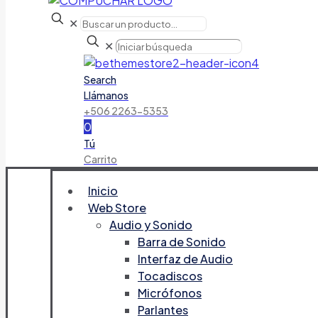
✕
✕
Search
Llámanos
+506 2263-5353
0
Tú
Carrito
Inicio
Web Store
Audio y Sonido
Barra de Sonido
Interfaz de Audio
Tocadiscos
Micrófonos
Parlantes