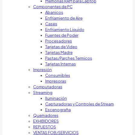
Memorias RAM para Laptop
Componentes de PC
Abanicos
Enfriamiento de Aire
Cases
Enfriamiento Liquido
Fuentes de Poder
Procesadores
Tarjetas de Video
Tarjetas Madre
Pastas/Parches Termicos
Tarjetas Internas
Impresión
Consumibles
Impresoras
Computadoras
Streaming
Iluminación
Capturadoras y Controles de Stream
Escenografia
Quemadores
EXHIBIDORES
REPUESTOS
VENTAS FOB/SERVICIOS