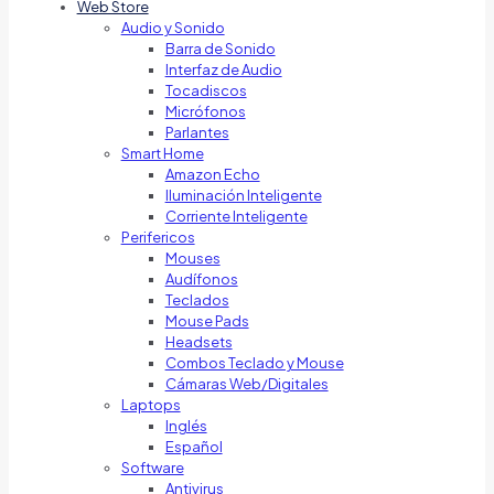
Web Store
Audio y Sonido
Barra de Sonido
Interfaz de Audio
Tocadiscos
Micrófonos
Parlantes
Smart Home
Amazon Echo
Iluminación Inteligente
Corriente Inteligente
Perifericos
Mouses
Audífonos
Teclados
Mouse Pads
Headsets
Combos Teclado y Mouse
Cámaras Web/Digitales
Laptops
Inglés
Español
Software
Antivirus