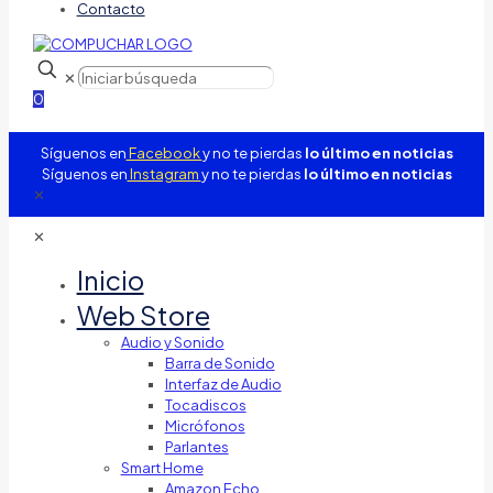
Contacto
✕
0
Síguenos en
Facebook
y no te pierdas
lo último en noticias
Síguenos en
Instagram
y no te pierdas
lo último en noticias
✕
✕
Inicio
Web Store
Audio y Sonido
Barra de Sonido
Interfaz de Audio
Tocadiscos
Micrófonos
Parlantes
Smart Home
Amazon Echo