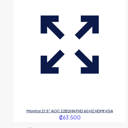
Monitor 21.5″ AOC 22B2HN FHD 60 HZ HDMI VGA
₡
63.500