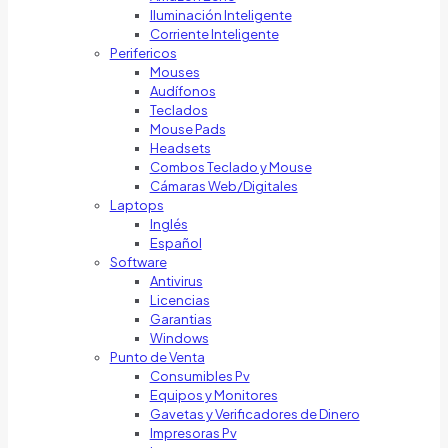
Iluminación Inteligente
Corriente Inteligente
Perifericos
Mouses
Audífonos
Teclados
Mouse Pads
Headsets
Combos Teclado y Mouse
Cámaras Web/Digitales
Laptops
Inglés
Español
Software
Antivirus
Licencias
Garantias
Windows
Punto de Venta
Consumibles Pv
Equipos y Monitores
Gavetas y Verificadores de Dinero
Impresoras Pv