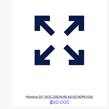
Monitor 20″ AOC 20E1H HD 60 HZ HDMI VGA
₡
60.000