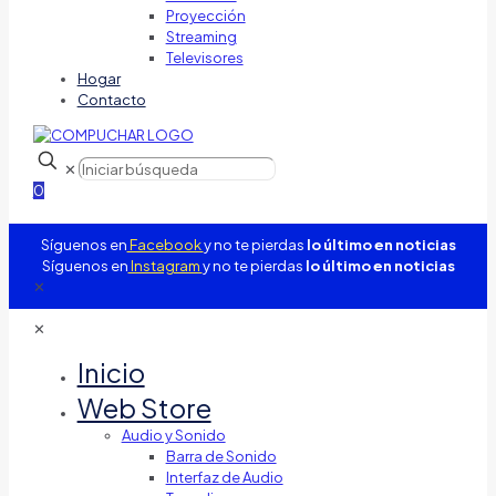
Proyección
Streaming
Televisores
Hogar
Contacto
✕
0
Síguenos en
Facebook
y no te pierdas
lo último en noticias
Síguenos en
Instagram
y no te pierdas
lo último en noticias
✕
✕
Inicio
Web Store
Audio y Sonido
Barra de Sonido
Interfaz de Audio