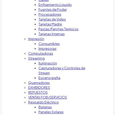
Enfriamiento Liquido
Fuentes de Poder
Procesadores
Tarjetas de Video
Tarjetas Madre
Pastas/Parches Termicos
Tarjetas Internas
Impresión
Consumibles
Impresoras
Computadoras
Streaming
Iluminación
Capturadoras y Controles de
Stream
Escenografia
Quemadores
EXHIBIDORES
REPUESTOS
VENTAS FOB/SERVICIOS
Respaldo Eléctrico
Baterias
Paneles Solares