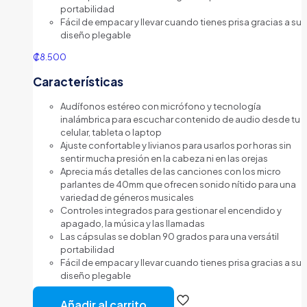
portabilidad
Fácil de empacar y llevar cuando tienes prisa gracias a su
diseño plegable
₡
8.500
Características
Audífonos estéreo con micrófono y tecnología
inalámbrica para escuchar contenido de audio desde tu
celular, tableta o laptop
Ajuste confortable y livianos para usarlos por horas sin
sentir mucha presión en la cabeza ni en las orejas
Aprecia más detalles de las canciones con los micro
parlantes de 40mm que ofrecen sonido nítido para una
variedad de géneros musicales
Controles integrados para gestionar el encendido y
apagado, la música y las llamadas
Las cápsulas se doblan 90 grados para una versátil
portabilidad
Fácil de empacar y llevar cuando tienes prisa gracias a su
diseño plegable
Añadir al carrito