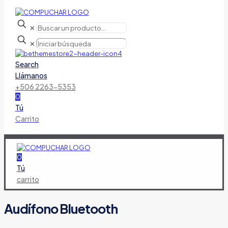
✕
✕
Search
Llámanos
+506 2263-5353
0
Tú
Carrito
0
Tú
carrito
Audífono Bluetooth