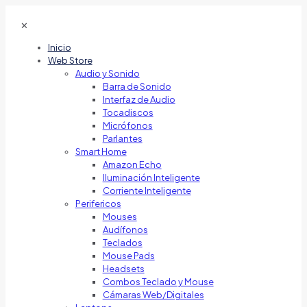
✕
Inicio
Web Store
Audio y Sonido
Barra de Sonido
Interfaz de Audio
Tocadiscos
Micrófonos
Parlantes
Smart Home
Amazon Echo
Iluminación Inteligente
Corriente Inteligente
Perifericos
Mouses
Audífonos
Teclados
Mouse Pads
Headsets
Combos Teclado y Mouse
Cámaras Web/Digitales