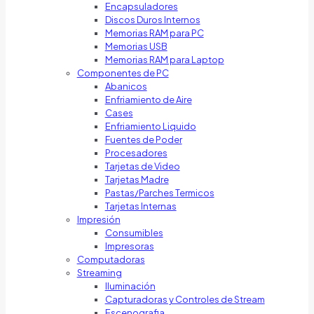
Encapsuladores
Discos Duros Internos
Memorias RAM para PC
Memorias USB
Memorias RAM para Laptop
Componentes de PC
Abanicos
Enfriamiento de Aire
Cases
Enfriamiento Liquido
Fuentes de Poder
Procesadores
Tarjetas de Video
Tarjetas Madre
Pastas/Parches Termicos
Tarjetas Internas
Impresión
Consumibles
Impresoras
Computadoras
Streaming
Iluminación
Capturadoras y Controles de Stream
Escenografia