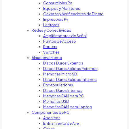
Consumibles Pv
Equipos y Monitores
Gavetas y Verificadores de Dinero
Impresoras Pv
Lectores
Redes y Conectividad
Amplificadores de Señal
Puntos de Acceso
Routers
Switches
Almacenamiento
Discos Duros Externos
Discos Duros Solidos Externos
Memorias Micro SD
Discos Duros Solidos Internos
Encapsuladores
Discos Duros Internos
Memorias RAM para PC
Memorias USB
Memorias RAM para Laptop
Componentes de PC
Abanicos
Enfriamiento de Aire
Cases