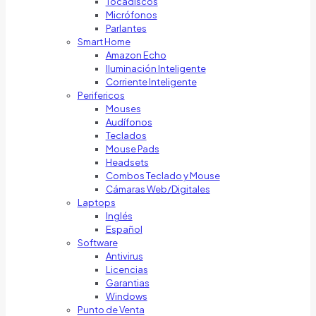
Tocadiscos
Micrófonos
Parlantes
Smart Home
Amazon Echo
Iluminación Inteligente
Corriente Inteligente
Perifericos
Mouses
Audífonos
Teclados
Mouse Pads
Headsets
Combos Teclado y Mouse
Cámaras Web/Digitales
Laptops
Inglés
Español
Software
Antivirus
Licencias
Garantias
Windows
Punto de Venta