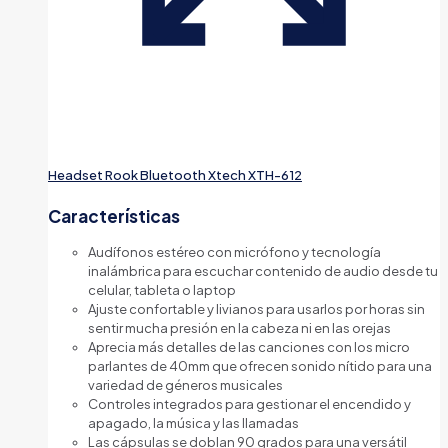
Headset Rook Bluetooth Xtech XTH-612
Características
Audífonos estéreo con micrófono y tecnología
inalámbrica para escuchar contenido de audio desde tu
celular, tableta o laptop
Ajuste confortable y livianos para usarlos por horas sin
sentir mucha presión en la cabeza ni en las orejas
Aprecia más detalles de las canciones con los micro
parlantes de 40mm que ofrecen sonido nítido para una
variedad de géneros musicales
Controles integrados para gestionar el encendido y
apagado, la música y las llamadas
Las cápsulas se doblan 90 grados para una versátil