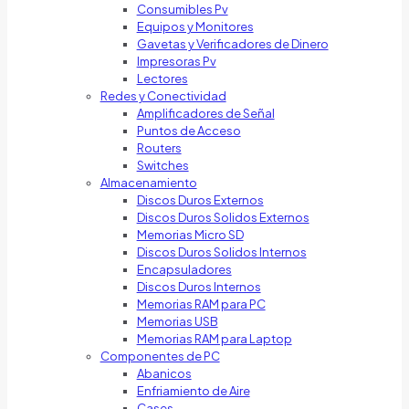
Consumibles Pv
Equipos y Monitores
Gavetas y Verificadores de Dinero
Impresoras Pv
Lectores
Redes y Conectividad
Amplificadores de Señal
Puntos de Acceso
Routers
Switches
Almacenamiento
Discos Duros Externos
Discos Duros Solidos Externos
Memorias Micro SD
Discos Duros Solidos Internos
Encapsuladores
Discos Duros Internos
Memorias RAM para PC
Memorias USB
Memorias RAM para Laptop
Componentes de PC
Abanicos
Enfriamiento de Aire
Cases