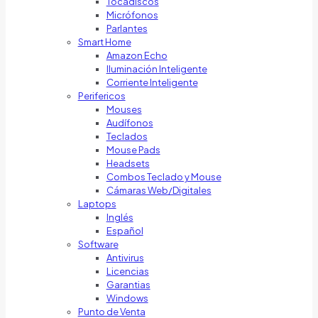
Tocadiscos
Micrófonos
Parlantes
Smart Home
Amazon Echo
Iluminación Inteligente
Corriente Inteligente
Perifericos
Mouses
Audífonos
Teclados
Mouse Pads
Headsets
Combos Teclado y Mouse
Cámaras Web/Digitales
Laptops
Inglés
Español
Software
Antivirus
Licencias
Garantias
Windows
Punto de Venta