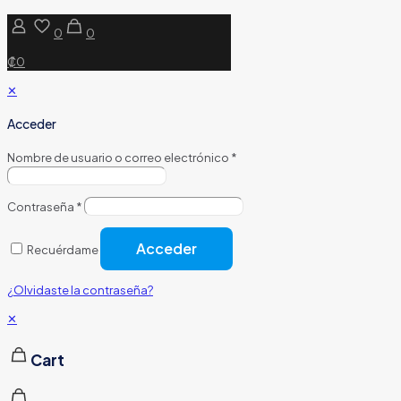
0
0
₡0
✕
Acceder
Nombre de usuario o correo electrónico
*
Contraseña
*
Acceder
Recuérdame
¿Olvidaste la contraseña?
✕
Cart