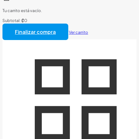
Tu carrito está vacío.
Subtotal:
₡
0
Total:
₡
0
Finalizar compra
Ver carrito