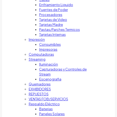
Enfriamiento Liquido
Fuentes de Poder
Procesadores
Tarjetas de Video
Tarjetas Madre
Pastas/Parches Termicos
Tarjetas Internas
Impresión
Consumibles
Impresoras
Computadoras
Streaming
Iluminación
Capturadoras y Controles de
Stream
Escenografia
Quemadores
EXHIBIDORES
REPUESTOS
VENTAS FOB/SERVICIOS
Respaldo Eléctrico
Baterias
Paneles Solares