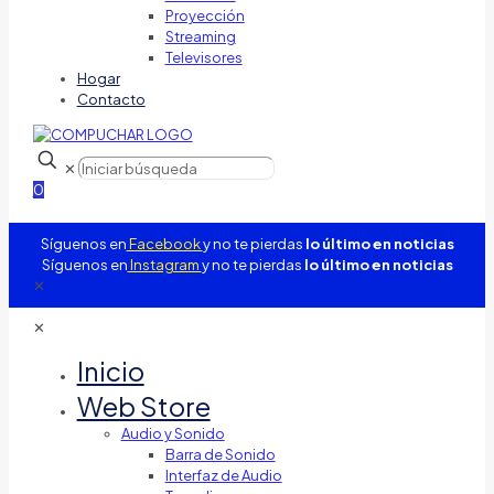
Proyección
Streaming
Televisores
Hogar
Contacto
✕
0
Síguenos en
Facebook
y no te pierdas
lo último en noticias
Síguenos en
Instagram
y no te pierdas
lo último en noticias
✕
✕
Inicio
Web Store
Audio y Sonido
Barra de Sonido
Interfaz de Audio