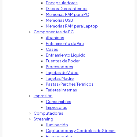
Encapsuladores
Discos Duros Internos
Memorias RAM para PC
Memorias USB
Memorias RAM para Laptop
Componentes de PC
Abanicos
Enfriamiento de Aire
Cases
Enfriamiento Liquido
Fuentes de Poder
Procesadores
Tarjetas de Video
Tarjetas Madre
Pastas/Parches Termicos
Tarjetas Internas
Impresión
Consumibles
Impresoras
Computadoras
Streaming
Iluminación
Capturadoras y Controles de Stream
Escenografia