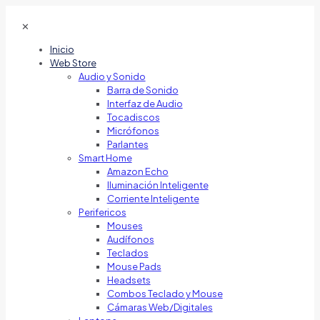
✕
Inicio
Web Store
Audio y Sonido
Barra de Sonido
Interfaz de Audio
Tocadiscos
Micrófonos
Parlantes
Smart Home
Amazon Echo
Iluminación Inteligente
Corriente Inteligente
Perifericos
Mouses
Audífonos
Teclados
Mouse Pads
Headsets
Combos Teclado y Mouse
Cámaras Web/Digitales