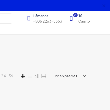
✕
s
Llámanos
0
Tú
+506 2263-5353
Carrito
24
36