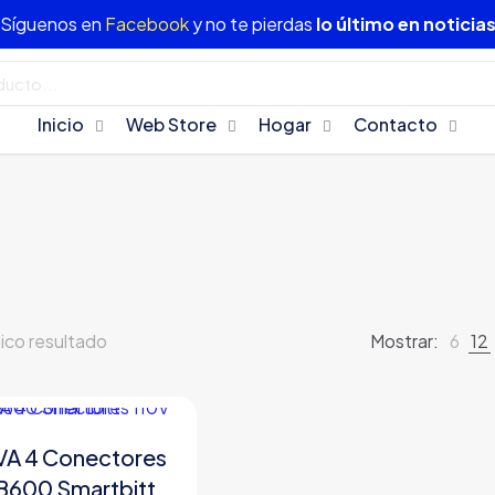
Síguenos en
Facebook
y no te pierdas
lo último en noticia
Inicio
Web Store
Hogar
Contacto
ico resultado
Mostrar:
6
12
A 4 Conectores
B600 Smartbitt