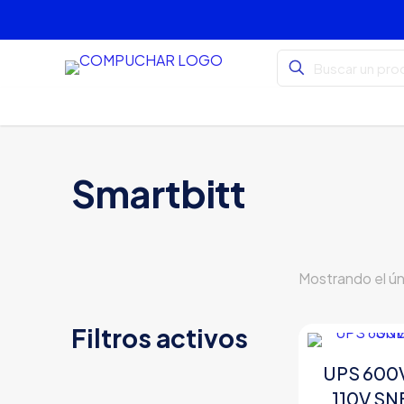
Smartbitt
Mostrando el ún
Filtros activos
UPS 600V
110V SN