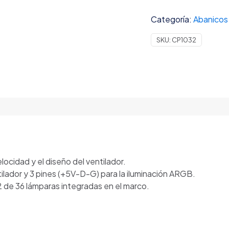
4
Categoría:
Abanicos
PIN
PWM+
SKU:
CP1032
3
PIN
ARGB
R-
FL12-
WHAPN3-
G
BLANCO
cantidad
elocidad y el diseño del ventilador.
ilador y 3 pines (+5V-D-G) para la iluminación ARGB.
 de 36 lámparas integradas en el marco.