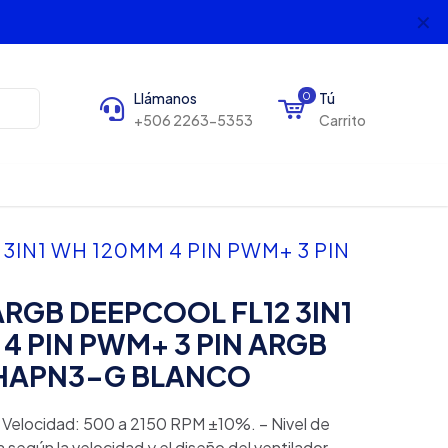
✕
Llámanos
0
Tú
+506 2263-5353
Carrito
IN1 WH 120MM 4 PIN PWM+ 3 PIN
RGB DEEPCOOL FL12 3IN1
4 PIN PWM+ 3 PIN ARGB
HAPN3-G BLANCO
 Velocidad: 500 a 2150 RPM ±10%. – Nivel de
a según la velocidad y el diseño del ventilador.