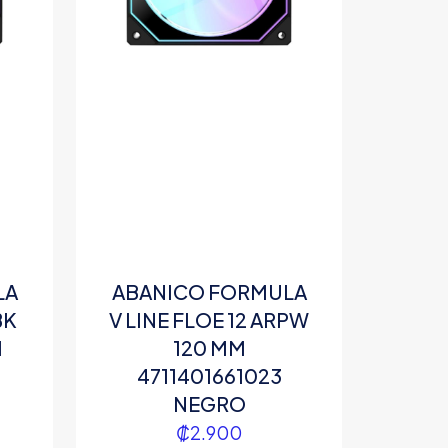
LA
ABANICO FORMULA
BK
V LINE FLOE 12 ARPW
M
120 MM
4711401661023
NEGRO
₡
2.900