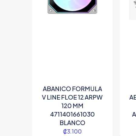
ABANICO FORMULA
V LINE FLOE 12 ARPW
A
120 MM
4711401661030
A
BLANCO
₡
3.100