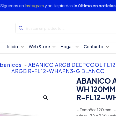
Síguenos en
Instagram
y no te pierdas
lo último en noticias
Inicio
Web Store
Hogar
Contacto
banicos
-
ABANICO ARGB DEEPCOOL FL12 3
ARGB R-FL12-WHAPN3-G BLANCO
ABANICO A
WH 120MM 
R-FL12-W
– Tamaño: 120 mm. –
ruido: -32 dB(A), varí