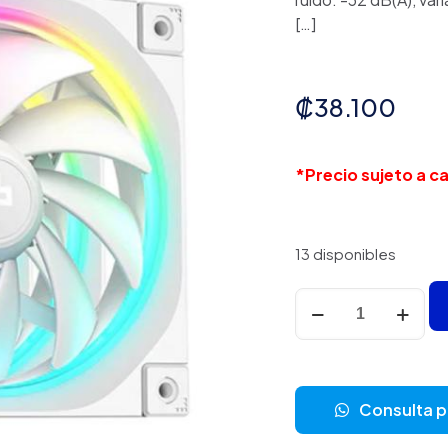
[…]
₡
38.100
*Precio sujeto a 
13 disponibles
ABANICO
ARGB
DEEPCOOL
FL12
3IN1
Consulta 
WH
120MM