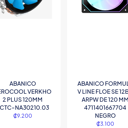
ABANICO
ABANICO FORMU
EROCOOL VERKHO
V LINE FLOE SE 12
2 PLUS 120MM
ARPW DE 120 M
CTC-NA30210.03
4711401667704
NEGRO
₡
9.200
₡
3.100