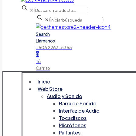
✕
✕
Search
Llámanos
+506 2263-5353
0
Tú
Carrito
Inicio
Web Store
Audio y Sonido
Barra de Sonido
Interfaz de Audio
Tocadiscos
Micrófonos
Parlantes