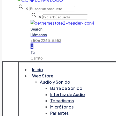
✕
✕
Search
Llámanos
+506 2263-5353
0
Tú
Carrito
Inicio
Web Store
Audio y Sonido
Barra de Sonido
Interfaz de Audio
Tocadiscos
Micrófonos
Parlantes