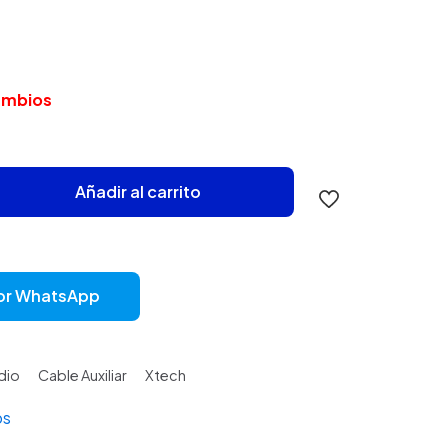
cambios
Añadir al carrito
or WhatsApp
dio
Cable Auxiliar
Xtech
os