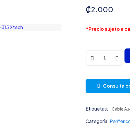
₡
2.000
*Precio sujeto a 
Cable
Auxiliar
Audio
3.5mm
Macho
Consulta p
Macho
XTC-
315
Etiquetas:
Xtech
Cable Au
cantidad
Categoría:
Períferic