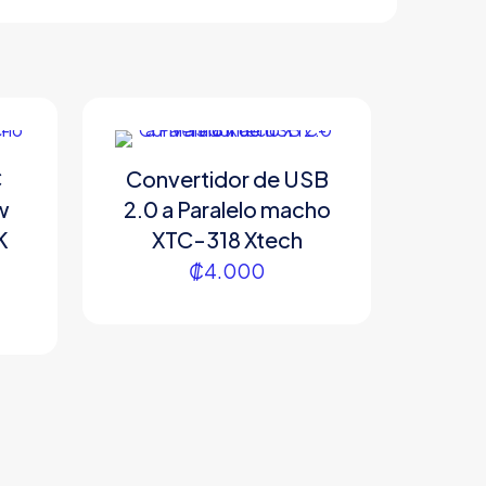
C
Convertidor de USB
w
2.0 a Paralelo macho
K
XTC-318 Xtech
₡
4.000