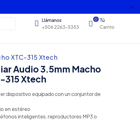
✕
s
Llámanos
0
Tú
+506 2263-5353
Carrito
cho XTC-315 Xtech
liar Audio 3.5mm Macho
-315 Xtech
er dispositivo equipado con un conjuntor de
io en estéreo
léfonos inteligentes, reproductores MP3 o