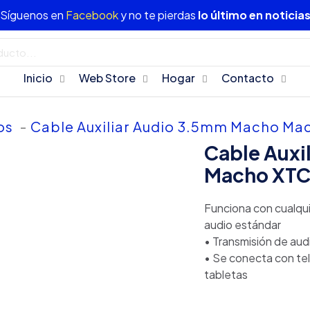
Síguenos en
Facebook
y no te pierdas
lo último en noticia
Inicio
Web Store
Hogar
Contacto
os
-
Cable Auxiliar Audio 3.5mm Macho Ma
Cable Auxi
Macho XTC
Funciona con cualqui
audio estándar
• Transmisión de aud
• Se conecta con te
tabletas