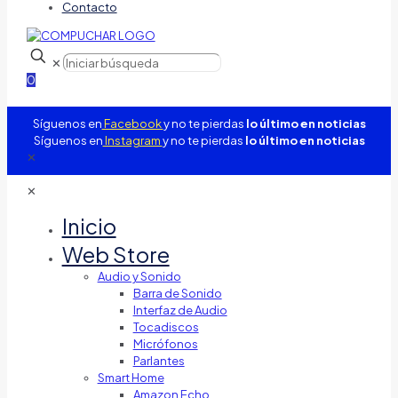
Contacto
✕
0
Síguenos en
Facebook
y no te pierdas
lo último en noticias
Síguenos en
Instagram
y no te pierdas
lo último en noticias
✕
✕
Inicio
Web Store
Audio y Sonido
Barra de Sonido
Interfaz de Audio
Tocadiscos
Micrófonos
Parlantes
Smart Home
Amazon Echo