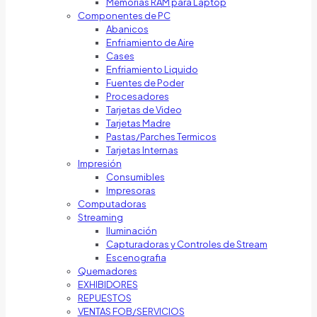
Memorias RAM para Laptop
Componentes de PC
Abanicos
Enfriamiento de Aire
Cases
Enfriamiento Liquido
Fuentes de Poder
Procesadores
Tarjetas de Video
Tarjetas Madre
Pastas/Parches Termicos
Tarjetas Internas
Impresión
Consumibles
Impresoras
Computadoras
Streaming
Iluminación
Capturadoras y Controles de Stream
Escenografia
Quemadores
EXHIBIDORES
REPUESTOS
VENTAS FOB/SERVICIOS