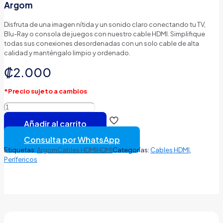
Argom
Disfruta de una imagen nítida y un sonido claro conectando tu TV,
Blu-Ray o consola de juegos con nuestro cable HDMI.
Simplifique
todas sus conexiones desordenadas con un solo cable de alta
calidad y manténgalo limpio y ordenado.
₡
2.000
*Precio sujeto a cambios
Cable
HDMI
Añadir al carrito
Macho
Macho
Consulta por WhatsApp
1.8mts
Etiquetas:
Argom
Cables HDMI
HDMI
Categorías:
Cables HDMI
,
ARG-
Perífericos
CB-
1872
Argom
cantidad