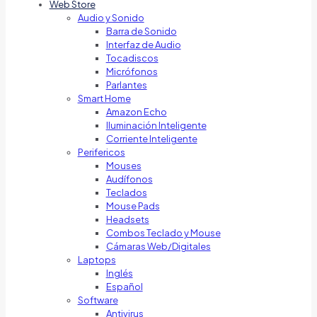
Web Store
Audio y Sonido
Barra de Sonido
Interfaz de Audio
Tocadiscos
Micrófonos
Parlantes
Smart Home
Amazon Echo
Iluminación Inteligente
Corriente Inteligente
Perifericos
Mouses
Audífonos
Teclados
Mouse Pads
Headsets
Combos Teclado y Mouse
Cámaras Web/Digitales
Laptops
Inglés
Español
Software
Antivirus