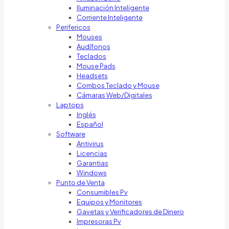
Iluminación Inteligente
Corriente Inteligente
Perifericos
Mouses
Audífonos
Teclados
Mouse Pads
Headsets
Combos Teclado y Mouse
Cámaras Web/Digitales
Laptops
Inglés
Español
Software
Antivirus
Licencias
Garantias
Windows
Punto de Venta
Consumibles Pv
Equipos y Monitores
Gavetas y Verificadores de Dinero
Impresoras Pv