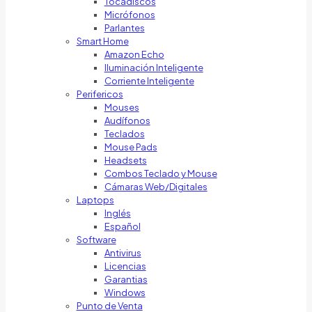
Tocadiscos
Micrófonos
Parlantes
Smart Home
Amazon Echo
Iluminación Inteligente
Corriente Inteligente
Perifericos
Mouses
Audífonos
Teclados
Mouse Pads
Headsets
Combos Teclado y Mouse
Cámaras Web/Digitales
Laptops
Inglés
Español
Software
Antivirus
Licencias
Garantias
Windows
Punto de Venta