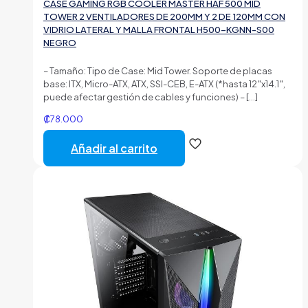
CASE GAMING RGB COOLER MASTER HAF 500 MID
TOWER 2 VENTILADORES DE 200MM Y 2 DE 120MM CON
VIDRIO LATERAL Y MALLA FRONTAL H500-KGNN-S00
NEGRO
– Tamaño: Tipo de Case: Mid Tower. Soporte de placas
base: ITX, Micro-ATX, ATX, SSI-CEB, E-ATX (*hasta 12″x14.1″,
puede afectar gestión de cables y funciones) –
[…]
₡
78.000
Añadir al carrito