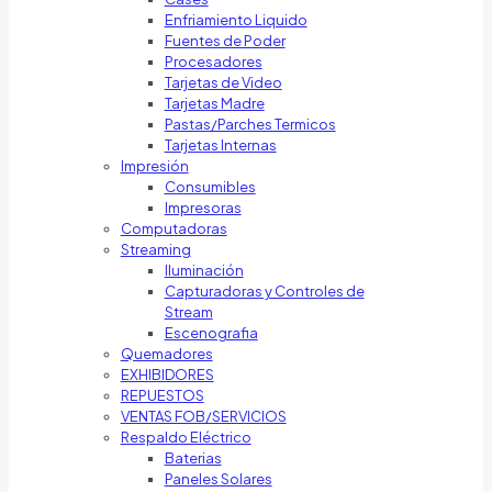
Enfriamiento Liquido
Fuentes de Poder
Procesadores
Tarjetas de Video
Tarjetas Madre
Pastas/Parches Termicos
Tarjetas Internas
Impresión
Consumibles
Impresoras
Computadoras
Streaming
Iluminación
Capturadoras y Controles de
Stream
Escenografia
Quemadores
EXHIBIDORES
REPUESTOS
VENTAS FOB/SERVICIOS
Respaldo Eléctrico
Baterias
Paneles Solares