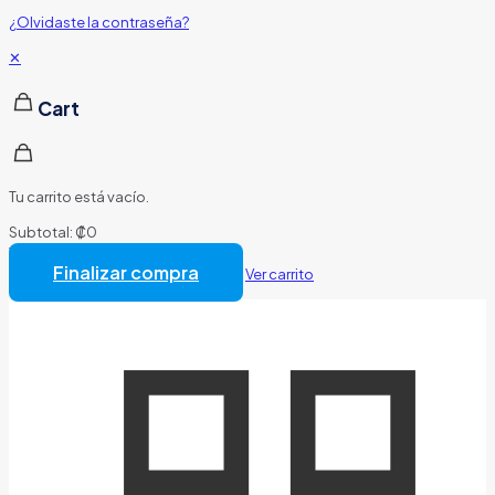
¿Olvidaste la contraseña?
✕
Cart
Tu carrito está vacío.
Subtotal:
₡
0
Total:
₡
0
Finalizar compra
Ver carrito