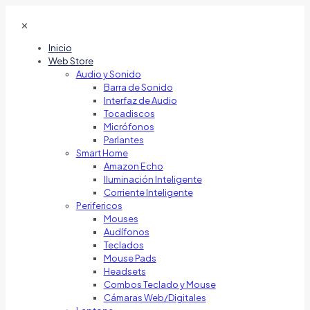
✕
Inicio
Web Store
Audio y Sonido
Barra de Sonido
Interfaz de Audio
Tocadiscos
Micrófonos
Parlantes
Smart Home
Amazon Echo
Iluminación Inteligente
Corriente Inteligente
Perifericos
Mouses
Audífonos
Teclados
Mouse Pads
Headsets
Combos Teclado y Mouse
Cámaras Web/Digitales