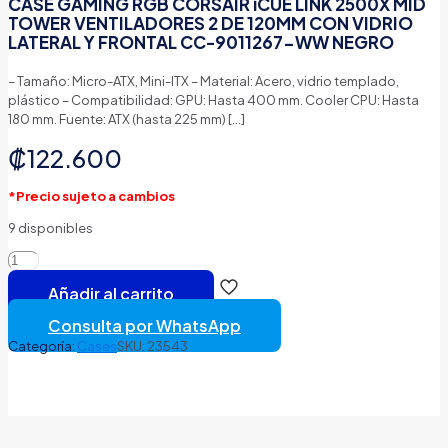
CASE GAMING RGB CORSAIR iCUE LINK 2500X MID
TOWER VENTILADORES 2 DE 120MM CON VIDRIO
LATERAL Y FRONTAL CC-9011267-WW NEGRO
– Tamaño: Micro-ATX, Mini-ITX – Material: Acero, vidrio templado,
plástico – Compatibilidad: GPU: Hasta 400 mm. Cooler CPU: Hasta
180 mm. Fuente: ATX (hasta 225 mm)
[…]
₡
122.600
*Precio sujeto a cambios
9 disponibles
CASE
GAMING
Añadir al carrito
RGB
CORSAIR
Consulta por WhatsApp
iCUE
Categoría:
Cases
SKU:
23543
LINK
2500X
MID
TOWER
VENTILADORES