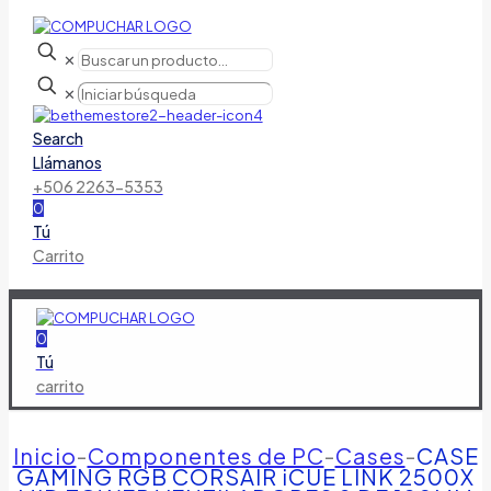
✕
✕
Search
Llámanos
+506 2263-5353
0
Tú
Carrito
0
Tú
carrito
Inicio
-
Componentes de PC
-
Cases
-
CASE
GAMING RGB CORSAIR iCUE LINK 2500X