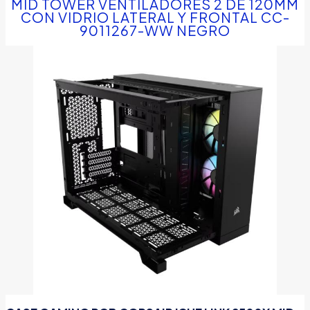
MID TOWER VENTILADORES 2 DE 120MM
CON VIDRIO LATERAL Y FRONTAL CC-
9011267-WW NEGRO