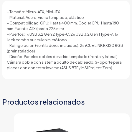
2
DE
120MM
– Tamaño: Micro-ATX, Mini-ITX
CON
– Material: Acero, vidrio templado, plástico
VIDRIO
– Compatibilidad: GPU: Hasta 400 mm. Cooler CPU: Hasta 180
LATERAL
mm. Fuente: ATX (hasta 225 mm)
Y
– Puertos: 1x USB 3.2 Gen 2 Type-C. 2x USB 3.2 Gen 1 Type-A. 1x
FRONTAL
Jack combo auricular/micrófono.
CC-
– Refrigeración (ventiladores incluidos): 2x iCUE LINK RX120 RGB
9011267-
(preinstalados)
WW
– Diseño: Paneles dobles de vidrio templado (frontal y lateral).
NEGRO
Cámara doble con sistema oculto de cableado. S- oporte para
cantidad
placas con conector inverso (ASUS BTF / MSI Project Zero)
Productos relacionados