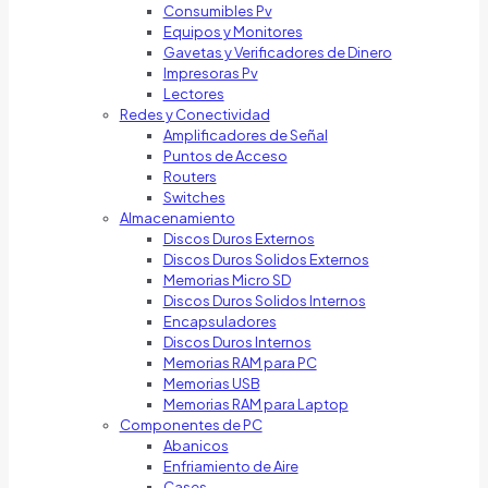
Consumibles Pv
Equipos y Monitores
Gavetas y Verificadores de Dinero
Impresoras Pv
Lectores
Redes y Conectividad
Amplificadores de Señal
Puntos de Acceso
Routers
Switches
Almacenamiento
Discos Duros Externos
Discos Duros Solidos Externos
Memorias Micro SD
Discos Duros Solidos Internos
Encapsuladores
Discos Duros Internos
Memorias RAM para PC
Memorias USB
Memorias RAM para Laptop
Componentes de PC
Abanicos
Enfriamiento de Aire
Cases