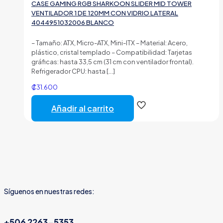
CASE GAMING RGB SHARKOON SLIDER MID TOWER
VENTILADOR 1 DE 120MM CON VIDRIO LATERAL
4044951032006 BLANCO
– Tamaño: ATX, Micro-ATX, Mini-ITX – Material: Acero,
plástico, cristal templado – Compatibilidad: Tarjetas
gráficas: hasta 33,5 cm (31 cm con ventilador frontal).
Refrigerador CPU: hasta
[…]
₡
31.600
Añadir al carrito
Síguenos en nuestras redes:
+506 2263-5353