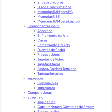
Encapsuladores
Discos Duros Internos
Memorias RAM para PC
Memorias USB
Memorias RAM para Laptop
Componentes de PC
Abanicos
Enfriamiento de Aire
Cases
Enfriamiento Liquido
Fuentes de Poder
Procesadores
Tarjetas de Video
Tarjetas Madre
Pastas/Parches Termicos
Tarjetas Internas
Impresión
Consumibles
Impresoras
Computadoras
Streaming
Iluminación
Capturadoras y Controles de Stream
Escenografia