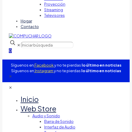
Proyección
Streaming
Televisores
Hogar
Contacto
✕
0
Síguenos en
Facebook
y no te pierdas
lo último en noticias
Síguenos en
Instagram
y no te pierdas
lo último en noticias
✕
✕
Inicio
Web Store
Audio y Sonido
Barra de Sonido
Interfaz de Audio