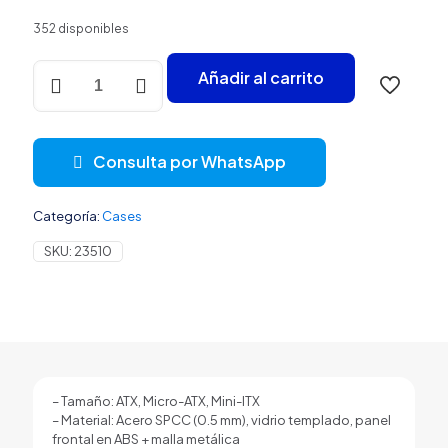
352 disponibles
CASE
Añadir al carrito
GAMING
RGB
AEROCOOL
FALCON
Consulta por WhatsApp
G-
BK-
V2
Categoría:
Cases
MID
TOWER
SKU:
23510
VENTILADORES
4
DE
120MM
CON
VIDRIO
TEMPLADO
LATERAL
– Tamaño: ATX, Micro-ATX, Mini-ITX
Y
– Material: Acero SPCC (0.5 mm), vidrio templado, panel
MALLA
frontal en ABS + malla metálica
FRONTAL