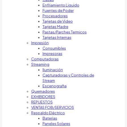
Enfriamiento Liquido
Fuentes de Poder
Procesadores
Tarjetas de Video
Tarjetas Madre
Pastas/Parches Termicos
Tarjetas Internas
Impresión
Consumibles
Impresoras
Computadoras
Streaming
Iluminación
Capturadoras y Controles de
Stream
Escenografia
Quemadores
EXHIBIDORES
REPUESTOS
VENTAS FOB/SERVICIOS
Respaldo Eléctrico
Baterias
Paneles Solares