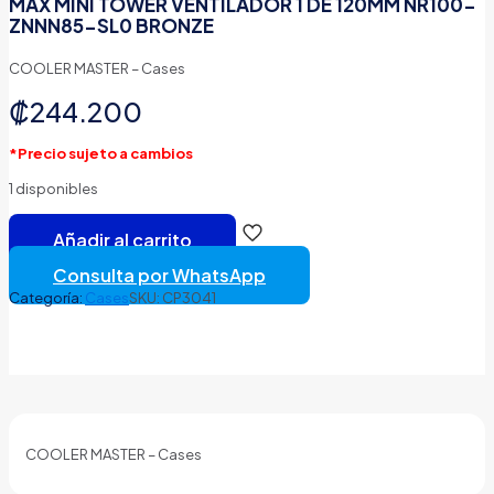
MAX MINI TOWER VENTILADOR 1 DE 120MM NR100-
ZNNN85-SL0 BRONZE
COOLER MASTER – Cases
₡
244.200
*Precio sujeto a cambios
1 disponibles
CASE
Añadir al carrito
GAMING
RGB
Consulta por WhatsApp
COOLER
Categoría:
Cases
SKU:
CP3041
MASTER
NCORE
100
MAX
MINI
TOWER
VENTILADOR
1
COOLER MASTER – Cases
DE