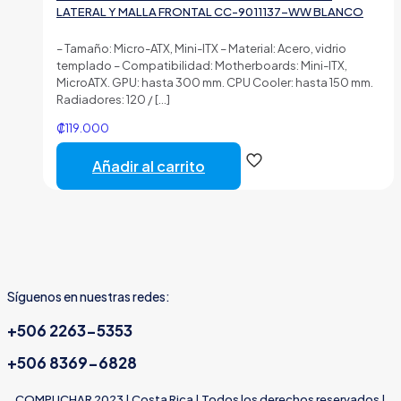
LATERAL Y MALLA FRONTAL CC-9011137-WW BLANCO
– Tamaño: Micro-ATX, Mini-ITX – Material: Acero, vidrio
templado – Compatibilidad: Motherboards: Mini-ITX,
MicroATX. GPU: hasta 300 mm. CPU Cooler: hasta 150 mm.
Radiadores: 120 /
[…]
₡
119.000
Añadir al carrito
Síguenos en nuestras redes:
+506 2263-5353
+506 8369-6828
COMPUCHAR 2023 | Costa Rica | Todos los derechos reservados |