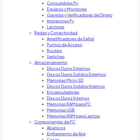
Consumibles Pv
Equipos y Monitores
Gavetas y Verificadores de Dinero
Impresoras Pv
Lectores
Redes y Conectividad
Amplificadores de Señal
Puntos de Acceso
Routers
Switches
Almacenamiento
Discos Duros Externos
Discos Duros Solidos Externos
Memorias Micro SD
Discos Duros Solidos Internos
Encapsuladores
Discos Duros Internos
Memorias RAM para PC
Memorias USB
Memorias RAM para Laptop
Componentes de PC
Abanicos
Enfriamiento de Aire
Cases