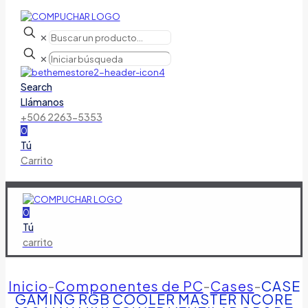
✕
✕
Search
Llámanos
+506 2263-5353
0
Tú
Carrito
0
Tú
carrito
Inicio
-
Componentes de PC
-
Cases
-
CASE
GAMING RGB COOLER MASTER NCORE