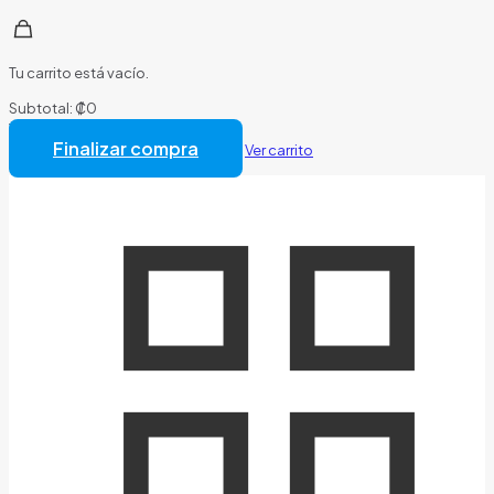
Tu carrito está vacío.
Subtotal:
₡
0
Total:
₡
0
Finalizar compra
Ver carrito