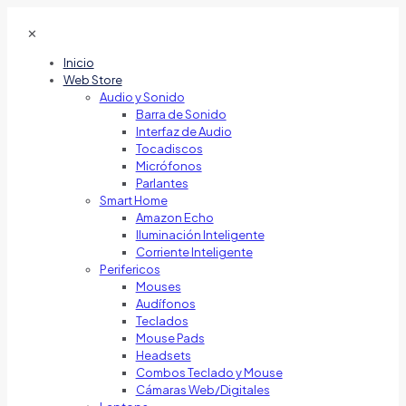
✕
Inicio
Web Store
Audio y Sonido
Barra de Sonido
Interfaz de Audio
Tocadiscos
Micrófonos
Parlantes
Smart Home
Amazon Echo
Iluminación Inteligente
Corriente Inteligente
Perifericos
Mouses
Audífonos
Teclados
Mouse Pads
Headsets
Combos Teclado y Mouse
Cámaras Web/Digitales