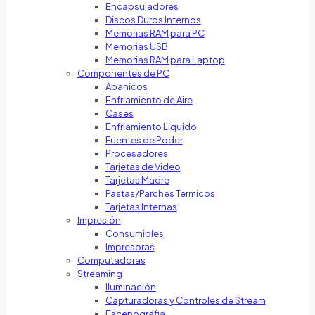
Encapsuladores
Discos Duros Internos
Memorias RAM para PC
Memorias USB
Memorias RAM para Laptop
Componentes de PC
Abanicos
Enfriamiento de Aire
Cases
Enfriamiento Liquido
Fuentes de Poder
Procesadores
Tarjetas de Video
Tarjetas Madre
Pastas/Parches Termicos
Tarjetas Internas
Impresión
Consumibles
Impresoras
Computadoras
Streaming
Iluminación
Capturadoras y Controles de Stream
Escenografia