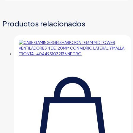
120MM
NR100-
ZNNN85-
SL0
Productos relacionados
BRONZE
cantidad