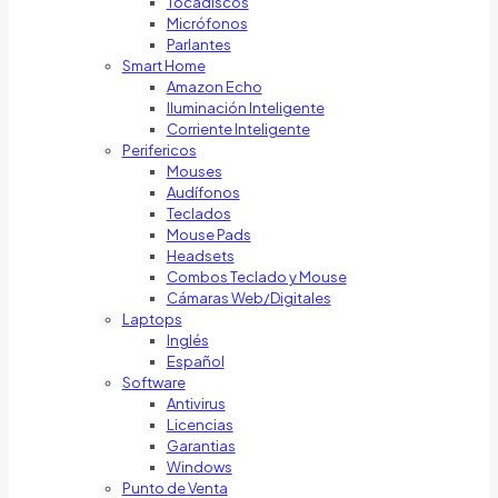
Tocadiscos
Micrófonos
Parlantes
Smart Home
Amazon Echo
Iluminación Inteligente
Corriente Inteligente
Perifericos
Mouses
Audífonos
Teclados
Mouse Pads
Headsets
Combos Teclado y Mouse
Cámaras Web/Digitales
Laptops
Inglés
Español
Software
Antivirus
Licencias
Garantias
Windows
Punto de Venta