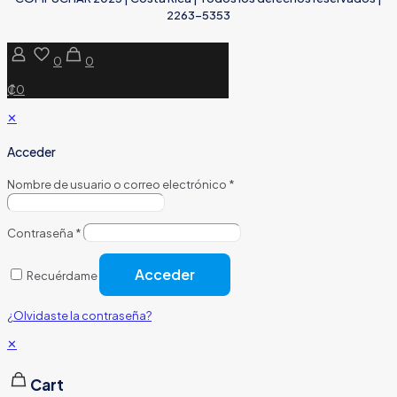
2263-5353
0
0
₡0
✕
Acceder
Nombre de usuario o correo electrónico
*
Contraseña
*
Acceder
Recuérdame
¿Olvidaste la contraseña?
✕
Cart