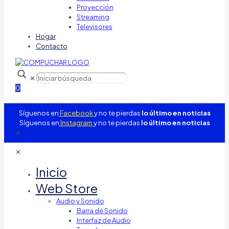
Proyección
Streaming
Televisores
Hogar
Contacto
✕
0
Síguenos en
Facebook
y no te pierdas
lo último en noticias
Síguenos en
Instagram
y no te pierdas
lo último en noticias
✕
✕
Inicio
Web Store
Audio y Sonido
Barra de Sonido
Interfaz de Audio