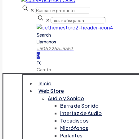
✕
✕
Search
Llámanos
+506 2263-5353
0
Tú
Carrito
Inicio
Web Store
Audio y Sonido
Barra de Sonido
Interfaz de Audio
Tocadiscos
Micrófonos
Parlantes