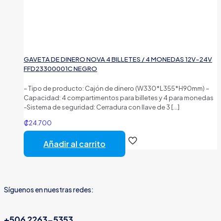
GAVETA DE DINERO NOVA 4 BILLETES / 4 MONEDAS 12V-24V
FFD23300001C NEGRO
– Tipo de producto: Cajón de dinero (W330*L355*H90mm) –
Capacidad: 4 compartimentos para billetes y 4 para monedas
-Sistema de seguridad: Cerradura con llave de 3
[…]
₡
24.700
Añadir al carrito
Síguenos en nuestras redes:
+506 2263-5353