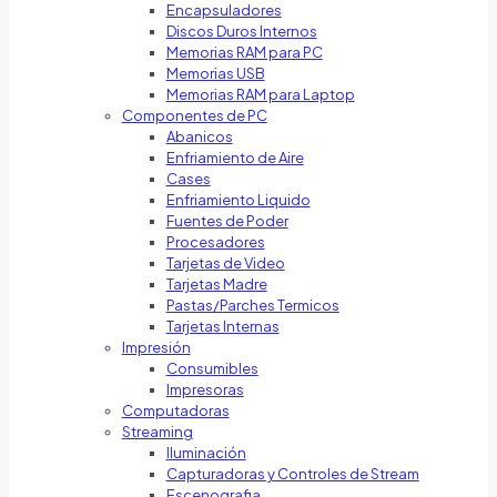
Encapsuladores
Discos Duros Internos
Memorias RAM para PC
Memorias USB
Memorias RAM para Laptop
Componentes de PC
Abanicos
Enfriamiento de Aire
Cases
Enfriamiento Liquido
Fuentes de Poder
Procesadores
Tarjetas de Video
Tarjetas Madre
Pastas/Parches Termicos
Tarjetas Internas
Impresión
Consumibles
Impresoras
Computadoras
Streaming
Iluminación
Capturadoras y Controles de Stream
Escenografia