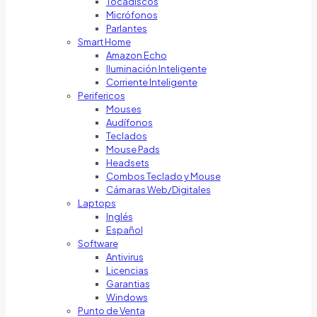
Tocadiscos
Micrófonos
Parlantes
Smart Home
Amazon Echo
Iluminación Inteligente
Corriente Inteligente
Perifericos
Mouses
Audífonos
Teclados
Mouse Pads
Headsets
Combos Teclado y Mouse
Cámaras Web/Digitales
Laptops
Inglés
Español
Software
Antivirus
Licencias
Garantias
Windows
Punto de Venta