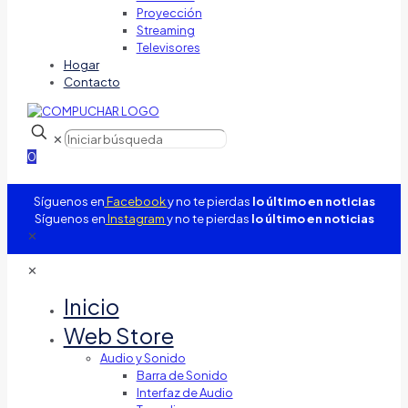
Proyección
Streaming
Televisores
Hogar
Contacto
✕
0
Síguenos en
Facebook
y no te pierdas
lo último en noticias
Síguenos en
Instagram
y no te pierdas
lo último en noticias
✕
✕
Inicio
Web Store
Audio y Sonido
Barra de Sonido
Interfaz de Audio