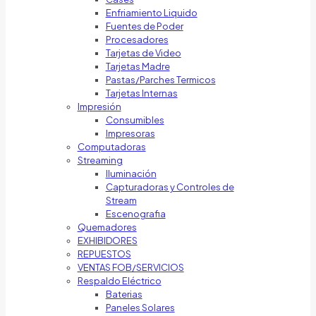
Enfriamiento Liquido
Fuentes de Poder
Procesadores
Tarjetas de Video
Tarjetas Madre
Pastas/Parches Termicos
Tarjetas Internas
Impresión
Consumibles
Impresoras
Computadoras
Streaming
Iluminación
Capturadoras y Controles de
Stream
Escenografia
Quemadores
EXHIBIDORES
REPUESTOS
VENTAS FOB/SERVICIOS
Respaldo Eléctrico
Baterias
Paneles Solares