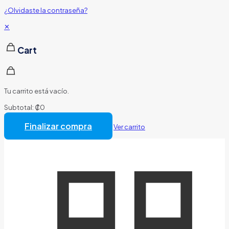
¿Olvidaste la contraseña?
✕
Cart
Tu carrito está vacío.
Subtotal:
₡
0
Total:
₡
0
Finalizar compra
Ver carrito