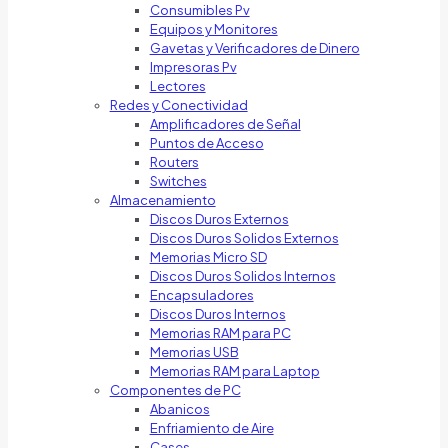
Consumibles Pv
Equipos y Monitores
Gavetas y Verificadores de Dinero
Impresoras Pv
Lectores
Redes y Conectividad
Amplificadores de Señal
Puntos de Acceso
Routers
Switches
Almacenamiento
Discos Duros Externos
Discos Duros Solidos Externos
Memorias Micro SD
Discos Duros Solidos Internos
Encapsuladores
Discos Duros Internos
Memorias RAM para PC
Memorias USB
Memorias RAM para Laptop
Componentes de PC
Abanicos
Enfriamiento de Aire
Cases