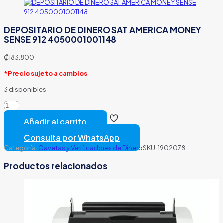
DEPOSITARIO DE DINERO SAT AMERICA MONEY
SENSE 912 4050001001148
₡
183.800
*Precio sujeto a cambios
3 disponibles
DEPOSITARIO
DE
Añadir al carrito
DINERO
SAT AMERICA
Consulta por WhatsApp
MONEY
Categoría:
Gavetas y Verificadores de Dinero
SKU:
1902078
SENSE
912
Productos relacionados
4050001001148
cantidad