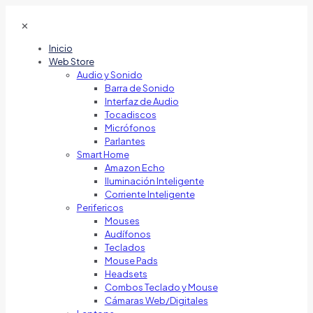
✕
Inicio
Web Store
Audio y Sonido
Barra de Sonido
Interfaz de Audio
Tocadiscos
Micrófonos
Parlantes
Smart Home
Amazon Echo
Iluminación Inteligente
Corriente Inteligente
Perifericos
Mouses
Audífonos
Teclados
Mouse Pads
Headsets
Combos Teclado y Mouse
Cámaras Web/Digitales