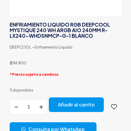
ENFRIAMIENTO LIQUIDO RGB DEEPCOOL
MYSTIQUE 240 WH ARGB AIO 240MM R-
LX240-WHDSNMCP-G-1 BLANCO
DEEPCOOL – Enfriamiento Liquido
₡
88.800
*Precio sujeto a cambios
11 disponibles
ENFRIAMIENTO
Añadir al carrito
LIQUIDO
RGB
DEEPCOOL
MYSTIQUE
Consulta por WhatsApp
240