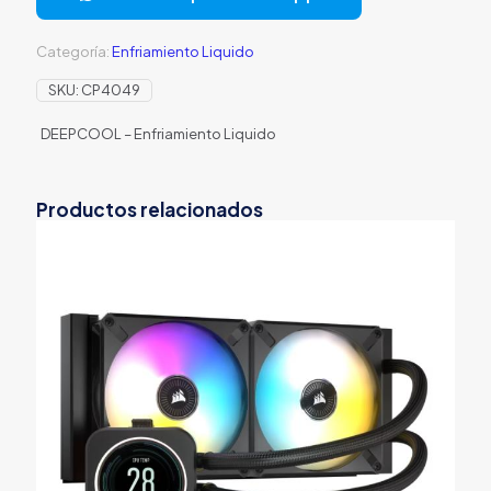
WH
ARGB
Categoría:
Enfriamiento Liquido
AIO
240MM
SKU:
CP4049
R-
LX240-
DEEPCOOL – Enfriamiento Liquido
WHDSNMCP-
G-
1
BLANCO
Productos relacionados
cantidad