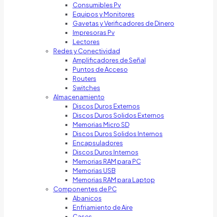
Consumibles Pv
Equipos y Monitores
Gavetas y Verificadores de Dinero
Impresoras Pv
Lectores
Redes y Conectividad
Amplificadores de Señal
Puntos de Acceso
Routers
Switches
Almacenamiento
Discos Duros Externos
Discos Duros Solidos Externos
Memorias Micro SD
Discos Duros Solidos Internos
Encapsuladores
Discos Duros Internos
Memorias RAM para PC
Memorias USB
Memorias RAM para Laptop
Componentes de PC
Abanicos
Enfriamiento de Aire
Cases