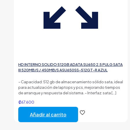
HD INTERNO SOLIDO 512GB ADATA SU650 2.5 PULG SATA
III 520MB/S / 450MB/S ASU650SS-512GT-R AZUL
– Capacidad: 512 gb de almacenamiento sólido sata, ideal
para actualización de laptops y pcs, mejorando tiempos
de arranque y respuesta del sistema. – Interfaz: sata
[…]
₡
67.600
Añadir al carrito