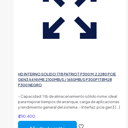
HD INTERNO SOLIDO 1TB PATRIOT P300 M.2 2280 PCIE
GEN3 X4 NVME 2100MB/S / 1650MB/S P300P1TBM28
P300 NEGRO
– Capacidad: 1 tb de almacenamiento sólido nvme, ideal
para mejorar tiempos de arranque, carga de aplicaciones
y rendimiento general del sistema. – Interfaz: pcie gen3
[…]
₡
110.400