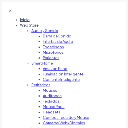
✕
Inicio
Web Store
Audio y Sonido
Barra de Sonido
Interfaz de Audio
Tocadiscos
Micrófonos
Parlantes
Smart Home
Amazon Echo
Iluminación Inteligente
Corriente Inteligente
Perifericos
Mouses
Audífonos
Teclados
Mouse Pads
Headsets
Combos Teclado y Mouse
Cámaras Web/Digitales