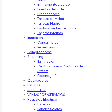
Enfriamiento Liquido
Fuentes de Poder
Procesadores
Tarjetas de Video
Tarjetas Madre
Pastas/Parches Termicos
Tarjetas Internas
Impresión
Consumibles
Impresoras
Computadoras
Streaming
Iluminación
Capturadoras y Controles de
Stream
Escenografia
Quemadores
EXHIBIDORES
REPUESTOS
VENTAS FOB/SERVICIOS
Respaldo Eléctrico
Baterias
Paneles Solares