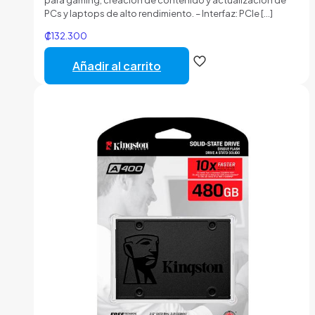
para gaming, creación de contenido y actualización de
PCs y laptops de alto rendimiento. – Interfaz: PCIe
[…]
₡
132.300
Añadir al carrito