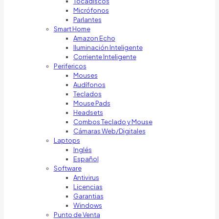
Tocadiscos
Micrófonos
Parlantes
Smart Home
Amazon Echo
Iluminación Inteligente
Corriente Inteligente
Perifericos
Mouses
Audífonos
Teclados
Mouse Pads
Headsets
Combos Teclado y Mouse
Cámaras Web/Digitales
Laptops
Inglés
Español
Software
Antivirus
Licencias
Garantias
Windows
Punto de Venta