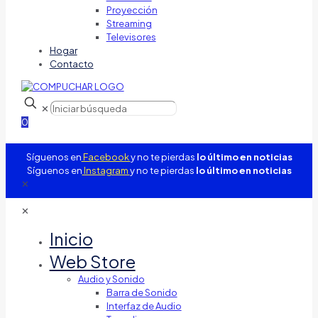
Proyección
Streaming
Televisores
Hogar
Contacto
✕
0
Síguenos en
Facebook
y no te pierdas
lo último en noticias
Síguenos en
Instagram
y no te pierdas
lo último en noticias
✕
✕
Inicio
Web Store
Audio y Sonido
Barra de Sonido
Interfaz de Audio