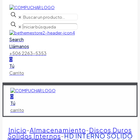
✕
✕
Search
Llámanos
+506 2263-5353
0
Tú
Carrito
0
Tú
carrito
Inicio
-
Almacenamiento
-
Discos Duros
Solidos Internos
-
HD INTERNO SOLIDO