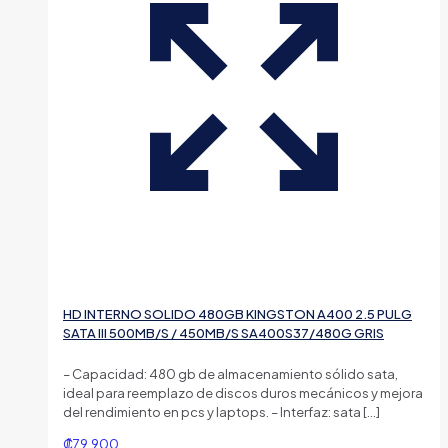
HD INTERNO SOLIDO 480GB KINGSTON A400 2.5 PULG
SATA III 500MB/S / 450MB/S SA400S37/480G GRIS
– Capacidad: 480 gb de almacenamiento sólido sata,
ideal para reemplazo de discos duros mecánicos y mejora
del rendimiento en pcs y laptops. – Interfaz: sata
[…]
₡
79.900