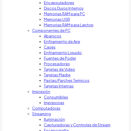
Encapsuladores
Discos Duros Internos
Memorias RAM para PC
Memorias USB
Memorias RAM para Laptop
Componentes de PC
Abanicos
Enfriamiento de Aire
Cases
Enfriamiento Liquido
Fuentes de Poder
Procesadores
Tarjetas de Video
Tarjetas Madre
Pastas/Parches Termicos
Tarjetas Internas
Impresión
Consumibles
Impresoras
Computadoras
Streaming
Iluminación
Capturadoras y Controles de Stream
Escenografia