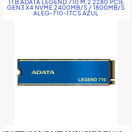
1TB ADATA LEGEND 710 M.2 2280 PCIE
GEN3 X4 NVME 2400MB/S / 1800MB/S
ALEG-710-1TCS AZUL