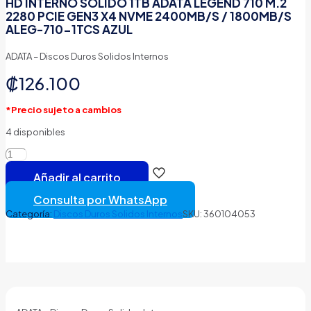
HD INTERNO SOLIDO 1TB ADATA LEGEND 710 M.2
2280 PCIE GEN3 X4 NVME 2400MB/S / 1800MB/S
ALEG-710-1TCS AZUL
ADATA – Discos Duros Solidos Internos
₡
126.100
*Precio sujeto a cambios
4 disponibles
HD
INTERNO
Añadir al carrito
SOLIDO
1TB
Consulta por WhatsApp
ADATA
Categoría:
Discos Duros Solidos Internos
SKU:
360104053
LEGEND
710
M.2
2280
PCIE
GEN3
X4