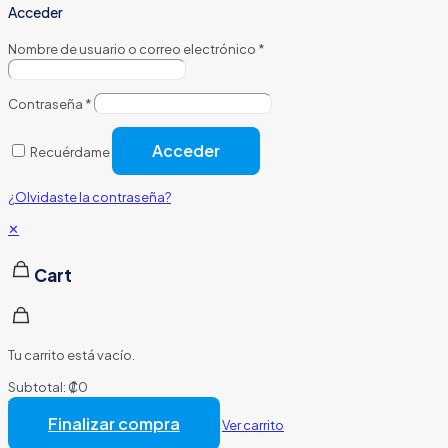
Acceder
Nombre de usuario o correo electrónico
*
Contraseña
*
Acceder
Recuérdame
¿Olvidaste la contraseña?
✕
Cart
Tu carrito está vacío.
Subtotal:
₡
0
Total:
₡
0
Finalizar compra
Ver carrito