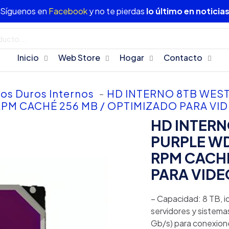
Síguenos en
Facebook
y no te pierdas
lo último en noticia
Inicio
Web Store
Hogar
Contacto
os Duros Internos
-
HD INTERNO 8TB WES
0 RPM CACHÉ 256 MB / OPTIMIZADO PARA VI
HD INTERN
PURPLE WD
RPM CACHÉ
PARA VIDE
– Capacidad: 8 TB, 
servidores y sistemas
Gb/s) para conexione