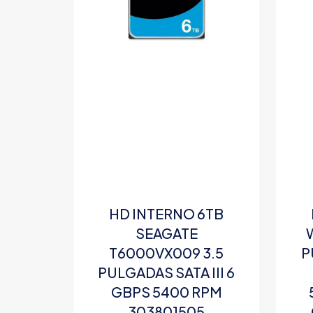
HD INTERNO 6TB
SEAGATE
T6000VX009 3.5
P
PULGADAS SATA III 6
GBPS 5400 RPM
303801505