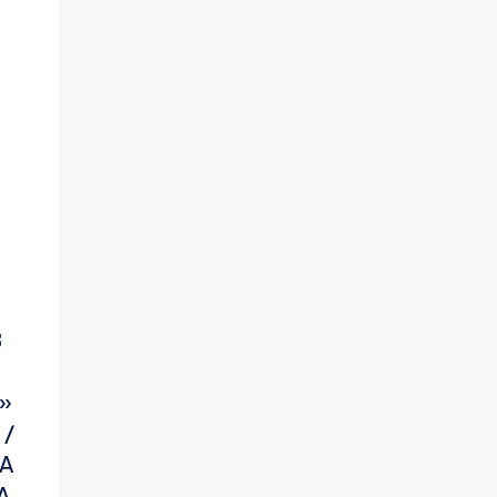
B
5»
 /
RA
A