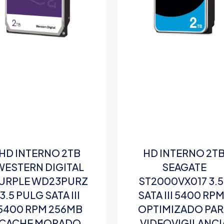
HD INTERNO 2TB
HD INTERNO 2T
WESTERN DIGITAL
SEAGATE
URPLE WD23PURZ
ST2000VX017 3.
3.5 PULG SATA III
SATA III 5400 RPM
5400 RPM 256MB
OPTIMIZADO PA
CACHE MORADO
VIDEOVIGILANCI