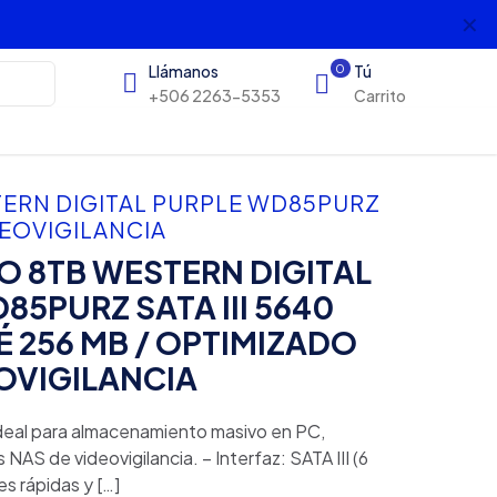
✕
s
Llámanos
0
Tú
+506 2263-5353
Carrito
TERN DIGITAL PURPLE WD85PURZ
DEOVIGILANCIA
O 8TB WESTERN DIGITAL
85PURZ SATA III 5640
 256 MB / OPTIMIZADO
OVIGILANCIA
ideal para almacenamiento masivo en PC,
 NAS de videovigilancia. – Interfaz: SATA III (6
s rápidas y
[…]