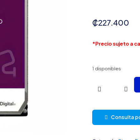
₡
227.400
*Precio sujeto a 
1 disponibles
HD
INTERNO
8TB
WESTERN
Consulta p
DIGITAL
PURPLE
WD85PURZ