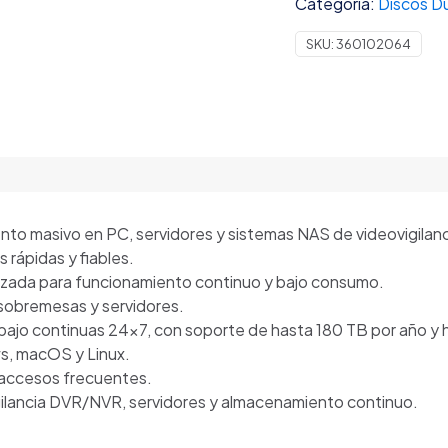
Categoría:
Discos Du
SATA
III
SKU:
360102064
5640
RPM
CACHÉ
256
MB
/
OPTIMIZADO
PARA
nto masivo en PC, servidores y sistemas NAS de videovigilanc
VIDEOVIGILANCIA
s rápidas y fiables.
cantidad
izada para funcionamiento continuo y bajo consumo.
sobremesas y servidores.
bajo continuas 24×7, con soporte de hasta 180 TB por año y h
s, macOS y Linux.
 accesos frecuentes.
ilancia DVR/NVR, servidores y almacenamiento continuo.