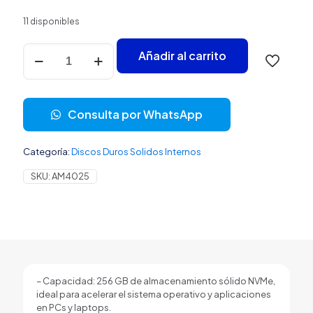
11 disponibles
HD
Añadir al carrito
INTERNO
SOLIDO
256GB
ADATA
Consulta por WhatsApp
LEGEND
710
M.2
Categoría:
Discos Duros Solidos Internos
2280
PCIE
SKU:
AM4025
GEN3
X4
2400MB/S
/
1800MB/S
ALEG-
710-
256GCS
– Capacidad: 256 GB de almacenamiento sólido NVMe,
AZUL
ideal para acelerar el sistema operativo y aplicaciones
cantidad
en PCs y laptops.