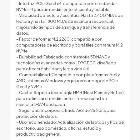
– Interfaz: PCIe Gen3 x4, compatible con el estándar
NVMe 1.4 para un rendimiento eficiente y estable.
– Velocidad de lectura / escritura: Hasta 2,400 MB/s de
lectura y hasta 1,800 MB/s de escritura secuencial,
mejorando tiempos de arranque y transferencia de
datos.
– Factor de forma: M.2 2280, compatible con
computadoras de escritorio y portátiles con ranura M.2
NVMe.
– Durabilidad: Fabricado con memoria 3D NAND y
tecnologías avanzadas como LDPC ECC, diseñado
para ofrecer fiabilidad y larga vida útil.
– Compatibilidad: Compatible con plataformas Intel y
AMD, sistemas Windows y equipos con soporte PCIe
Gen3 y NVMe.
– Caché: Soporta tecnología HMB (Host Memory Buffer)
para optimizar el rendimiento sin necesidad de
memoria DRAM dedicada.
– Seguridad: Incorpora cifrado AES de 256 bits para
protección de datos.
– Uso recomendado: Actualización de laptops y PCs de
escritorio, uso doméstico, oficina, estudio y
productividad general.