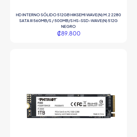
HD INTERNO SÓLIDO 512GB HIKSEMI WAVE(N) M.2 2280
SATA III 560MB/S / 500MB/S HS-SSD-WAVE(N) 512G
NEGRO
₡
89.800