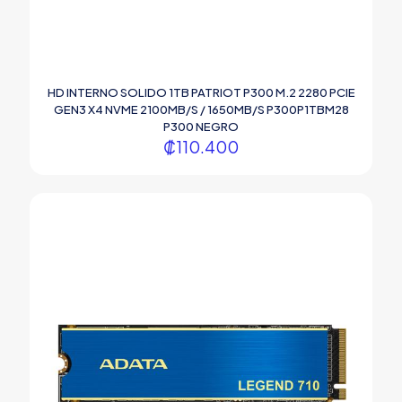
HD INTERNO SOLIDO 1TB PATRIOT P300 M.2 2280 PCIE
GEN3 X4 NVME 2100MB/S / 1650MB/S P300P1TBM28
P300 NEGRO
₡
110.400