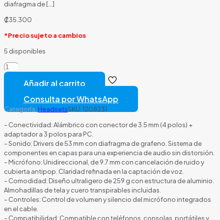
diafragma de
[…]
₡
35.300
*Precio sujeto a cambios
5 disponibles
HEADSET
COUGAR
Añadir al carrito
VM410
TOURNAMENT
Consulta por WhatsApp
ALÁMBRICO
Categoría:
Headsets
SKU:
1208231
3.5MM
3H550P530.0002
– Conectividad: Alámbrico con conector de 3.5 mm (4 polos) +
NEGRO
adaptador a 3 polos para PC.
cantidad
– Sonido: Drivers de 53 mm con diafragma de grafeno. Sistema de
componentes en capas para una experiencia de audio sin distorsión.
– Micrófono: Unidireccional, de 9.7 mm con cancelación de ruido y
cubierta antipop. Claridad refinada en la captación de voz.
– Comodidad: Diseño ultraligero de 259 g con estructura de aluminio.
Almohadillas de tela y cuero transpirables incluidas.
– Controles: Control de volumen y silencio del micrófono integrados
en el cable.
– Compatibilidad: Compatible con teléfonos, consolas, portátiles y