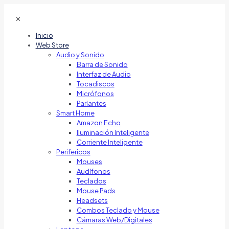
✕
Inicio
Web Store
Audio y Sonido
Barra de Sonido
Interfaz de Audio
Tocadiscos
Micrófonos
Parlantes
Smart Home
Amazon Echo
Iluminación Inteligente
Corriente Inteligente
Perifericos
Mouses
Audífonos
Teclados
Mouse Pads
Headsets
Combos Teclado y Mouse
Cámaras Web/Digitales