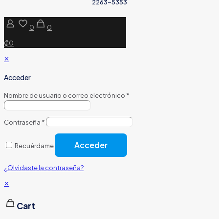
2263-5353
0
0
₡0
✕
Acceder
Nombre de usuario o correo electrónico
*
Contraseña
*
Acceder
Recuérdame
¿Olvidaste la contraseña?
✕
Cart