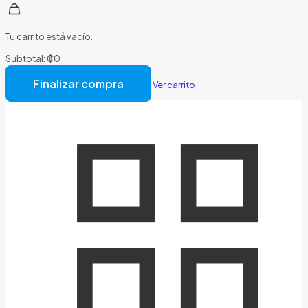
Tu carrito está vacío.
Subtotal:
₡
0
Total:
₡
0
Finalizar compra
Ver carrito