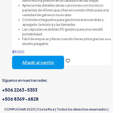
sentir mucha presión en la cabeza ni en las orejas
Aprecia más detalles de las canciones con los micro
parlantes de 40mm que ofrecen sonido nítido para una
variedad de géneros musicales
Controles integrados para gestionar el encendido y
apagado, la música y las llamadas
Las cápsulas se doblan 90 grados para una versátil
portabilidad
Fácil de empacar y llevar cuando tienes prisa gracias a su
diseño plegable
₡
8.500
Añadir al carrito
Síguenos en nuestras redes:
+506 2263-5353
+506 8369-6828
COMPUCHAR 2023 | Costa Rica | Todos los derechos reservados |