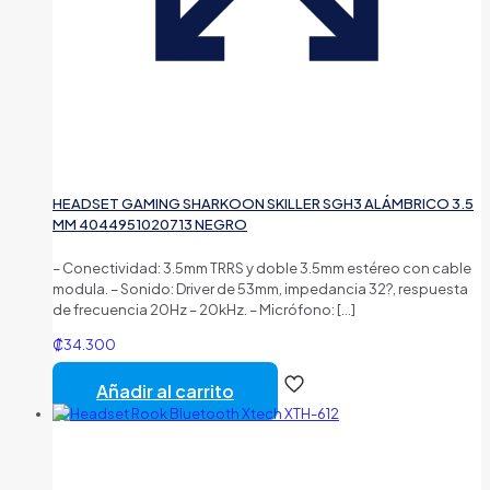
HEADSET GAMING SHARKOON SKILLER SGH3 ALÁMBRICO 3.5
MM 4044951020713 NEGRO
– Conectividad: 3.5mm TRRS y doble 3.5mm estéreo con cable
modula. – Sonido: Driver de 53mm, impedancia 32?, respuesta
de frecuencia 20Hz – 20kHz. – Micrófono:
[…]
₡
34.300
Añadir al carrito