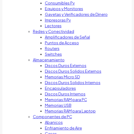
Consumibles Pv
Equipos y Monitores
Gavetas y Verificadores de Dinero
Impresoras Pv
Lectores
Redes y Conectividad
Amplificadores de Señal
Puntos de Acceso
Routers
Switches
Almacenamiento
Discos Duros Externos
Discos Duros Solidos Externos
Memorias Micro SD
Discos Duros Solidos Internos
Encapsuladores
Discos Duros Internos
Memorias RAM para PC
Memorias USB
Memorias RAM para Laptop
Componentes de PC
Abanicos
Enfriamiento de Aire
Cases