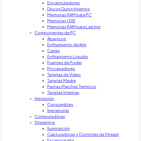
Encapsuladores
Discos Duros Internos
Memorias RAM para PC
Memorias USB
Memorias RAM para Laptop
Componentes de PC
Abanicos
Enfriamiento de Aire
Cases
Enfriamiento Liquido
Fuentes de Poder
Procesadores
Tarjetas de Video
Tarjetas Madre
Pastas/Parches Termicos
Tarjetas Internas
Impresión
Consumibles
Impresoras
Computadoras
Streaming
Iluminación
Capturadoras y Controles de Stream
Escenografia