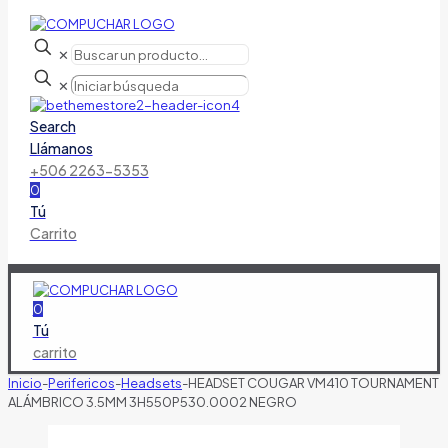
✕
✕
Search
Llámanos
+506 2263-5353
0
Tú
Carrito
0
Tú
carrito
Inicio
-
Perifericos
-
Headsets
-
HEADSET COUGAR VM410 TOURNAMENT
ALÁMBRICO 3.5MM 3H550P530.0002 NEGRO