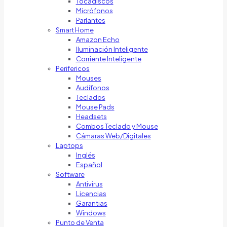
Tocadiscos
Micrófonos
Parlantes
Smart Home
Amazon Echo
Iluminación Inteligente
Corriente Inteligente
Perifericos
Mouses
Audífonos
Teclados
Mouse Pads
Headsets
Combos Teclado y Mouse
Cámaras Web/Digitales
Laptops
Inglés
Español
Software
Antivirus
Licencias
Garantias
Windows
Punto de Venta