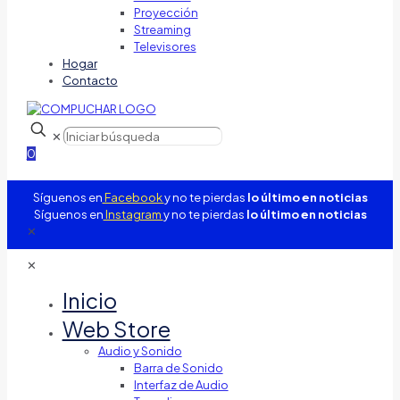
Proyección
Streaming
Televisores
Hogar
Contacto
✕
0
Síguenos en
Facebook
y no te pierdas
lo último en noticias
Síguenos en
Instagram
y no te pierdas
lo último en noticias
✕
✕
Inicio
Web Store
Audio y Sonido
Barra de Sonido
Interfaz de Audio