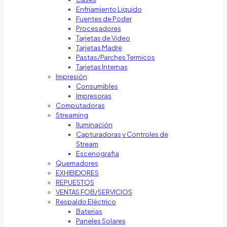
Enfriamiento Liquido
Fuentes de Poder
Procesadores
Tarjetas de Video
Tarjetas Madre
Pastas/Parches Termicos
Tarjetas Internas
Impresión
Consumibles
Impresoras
Computadoras
Streaming
Iluminación
Capturadoras y Controles de
Stream
Escenografia
Quemadores
EXHIBIDORES
REPUESTOS
VENTAS FOB/SERVICIOS
Respaldo Eléctrico
Baterias
Paneles Solares