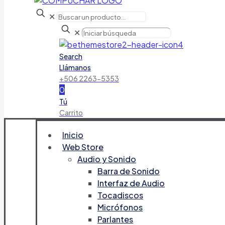
✕
✕
Search
Llámanos
+506 2263-5353
0
Tú
Carrito
Inicio
Web Store
Audio y Sonido
Barra de Sonido
Interfaz de Audio
Tocadiscos
Micrófonos
Parlantes