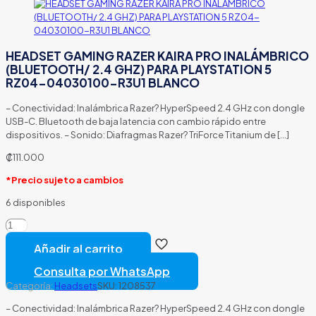
HEADSET GAMING RAZER KAIRA PRO INALÁMBRICO
(BLUETOOTH/ 2.4 GHZ) PARA PLAYSTATION 5
RZ04-04030100-R3U1 BLANCO
– Conectividad: Inalámbrica Razer? HyperSpeed 2.4 GHz con dongle
USB-C. Bluetooth de baja latencia con cambio rápido entre
dispositivos. – Sonido: Diafragmas Razer? TriForce Titanium de
[…]
₡
111.000
*Precio sujeto a cambios
6 disponibles
HEADSET
GAMING
Añadir al carrito
RAZER
KAIRA
Consulta por WhatsApp
PRO
Categoría:
Headsets
SKU:
1208537
INALÁMBRICO
(BLUETOOTH/
– Conectividad: Inalámbrica Razer? HyperSpeed 2.4 GHz con dongle