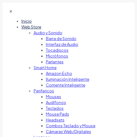
✕
Inicio
Web Store
Audio y Sonido
Barra de Sonido
Interfaz de Audio
Tocadiscos
Micrófonos
Parlantes
Smart Home
Amazon Echo
Iluminación Inteligente
Corriente Inteligente
Perifericos
Mouses
Audífonos
Teclados
Mouse Pads
Headsets
Combos Teclado y Mouse
Cámaras Web/Digitales