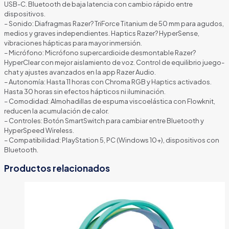
2.4
USB-C. Bluetooth de baja latencia con cambio rápido entre
GHZ)
dispositivos.
PARA
– Sonido: Diafragmas Razer? TriForce Titanium de 50 mm para agudos,
PLAYSTATION
medios y graves independientes. Haptics Razer? HyperSense,
5
vibraciones hápticas para mayor inmersión.
RZ04-
– Micrófono: Micrófono supercardioide desmontable Razer?
04030100-
HyperClear con mejor aislamiento de voz. Control de equilibrio juego-
R3U1
chat y ajustes avanzados en la app Razer Audio.
BLANCO
– Autonomía: Hasta 11 horas con Chroma RGB y Haptics activados.
cantidad
Hasta 30 horas sin efectos hápticos ni iluminación.
– Comodidad: Almohadillas de espuma viscoelástica con Flowknit,
reducen la acumulación de calor.
– Controles: Botón SmartSwitch para cambiar entre Bluetooth y
HyperSpeed Wireless.
– Compatibilidad: PlayStation 5, PC (Windows 10+), dispositivos con
Bluetooth.
Productos relacionados