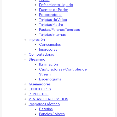
Enfriamiento Liquido
Fuentes de Poder
Procesadores
Tarjetas de Video
Tarjetas Madre
Pastas/Parches Termicos
Tarjetas Internas
Impresión
Consumibles
Impresoras
Computadoras
Streaming
Iluminación
Capturadoras y Controles de
Stream
Escenografia
Quemadores
EXHIBIDORES
REPUESTOS
VENTAS FOB/SERVICIOS
Respaldo Eléctrico
Baterias
Paneles Solares