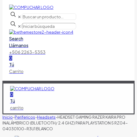
✕
✕
Search
Llámanos
+506 2263-5353
0
Tú
Carrito
0
Tú
carrito
Inicio
-
Perifericos
-
Headsets
-
HEADSET GAMING RAZER KAIRA PRO
INALÁMBRICO (BLUETOOTH/ 2.4 GHZ) PARA PLAYSTATION 5 RZ04-
04030100-R3U1 BLANCO