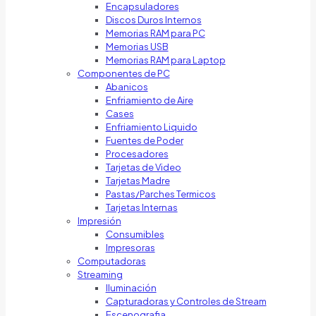
Encapsuladores
Discos Duros Internos
Memorias RAM para PC
Memorias USB
Memorias RAM para Laptop
Componentes de PC
Abanicos
Enfriamiento de Aire
Cases
Enfriamiento Liquido
Fuentes de Poder
Procesadores
Tarjetas de Video
Tarjetas Madre
Pastas/Parches Termicos
Tarjetas Internas
Impresión
Consumibles
Impresoras
Computadoras
Streaming
Iluminación
Capturadoras y Controles de Stream
Escenografia