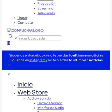
Proyección
Streaming
Televisores
Hogar
Contacto
✕
0
Síguenos en
Facebook
y no te pierdas
lo último en noticias
Síguenos en
Instagram
y no te pierdas
lo último en noticias
✕
✕
Inicio
Web Store
Audio y Sonido
Barra de Sonido
Interfaz de Audio