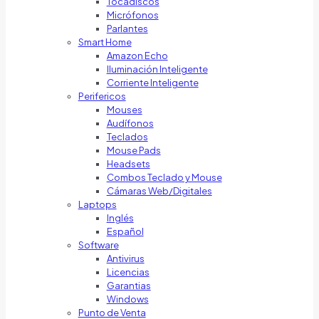
Tocadiscos
Micrófonos
Parlantes
Smart Home
Amazon Echo
Iluminación Inteligente
Corriente Inteligente
Perifericos
Mouses
Audífonos
Teclados
Mouse Pads
Headsets
Combos Teclado y Mouse
Cámaras Web/Digitales
Laptops
Inglés
Español
Software
Antivirus
Licencias
Garantias
Windows
Punto de Venta