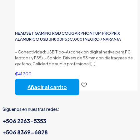
HEADSET GAMING RGB COUGAR PHONTUM PRO PRIX
ALÁMBRICO USB 3H800P53C.0001 NEGRO / NARANJA
– Conectividad: USB Tipo-A (conexión digital nativa para PC,
laptops y PS5). – Sonido: Drivers de 53 mm con diafragmas de
grafeno. Calidad de audio profesional
[…]
₡
41.700
Añadir al carrito
Síguenos en nuestras redes:
+506 2263-5353
+506 8369-6828