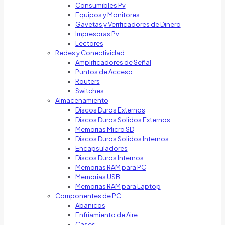
Consumibles Pv
Equipos y Monitores
Gavetas y Verificadores de Dinero
Impresoras Pv
Lectores
Redes y Conectividad
Amplificadores de Señal
Puntos de Acceso
Routers
Switches
Almacenamiento
Discos Duros Externos
Discos Duros Solidos Externos
Memorias Micro SD
Discos Duros Solidos Internos
Encapsuladores
Discos Duros Internos
Memorias RAM para PC
Memorias USB
Memorias RAM para Laptop
Componentes de PC
Abanicos
Enfriamiento de Aire
Cases