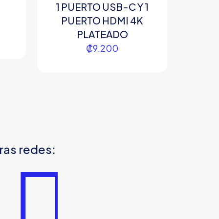
1 PUERTO USB-C Y 1
PUERTO HDMI 4K
PLATEADO
₡
9.200
ras redes: