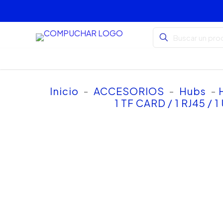
Inicio
-
ACCESORIOS
-
Hubs
-
1 TF CARD / 1 RJ45 /