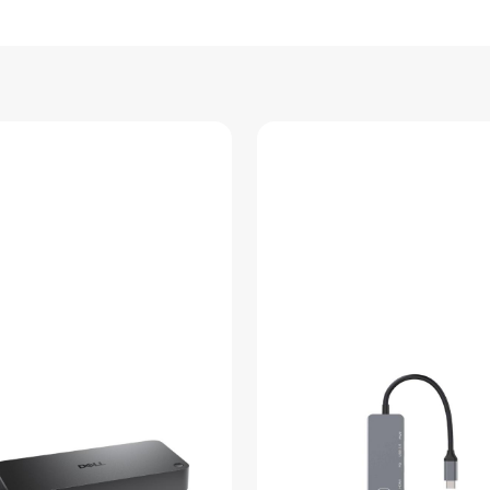
2
USB-
A
3.0
/
1
PD
CARGA
RAPIDA
/
1
HDMI
4K
PLATEADO
cantidad