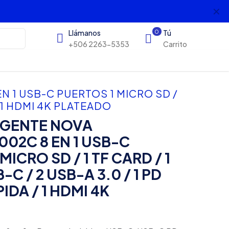
✕
s
Llámanos
0
Tú
+506 2263-5353
Carrito
 1 USB-C PUERTOS 1 MICRO SD /
 / 1 HDMI 4K PLATEADO
IGENTE NOVA
02C 8 EN 1 USB-C
MICRO SD / 1 TF CARD / 1
B-C / 2 USB-A 3.0 / 1 PD
DA / 1 HDMI 4K