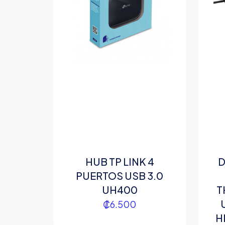
HUB TP LINK 4
D
PUERTOS USB 3.0
UH400
T
U
₡
6.500
H