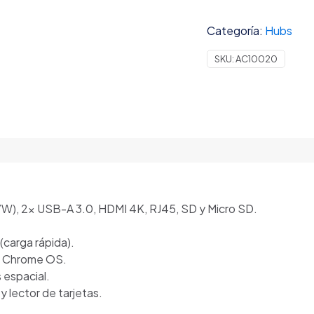
USB-
Categoría:
Hubs
C
PUERTOS
SKU:
AC10020
1
MICRO
SD
/
1
TF
CARD
/
1
W), 2× USB-A 3.0, HDMI 4K, RJ45, SD y Micro SD.
RJ45
/
(carga rápida).
1
, Chrome OS.
USB-
 espacial.
C
y lector de tarjetas.
/