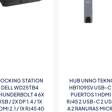
OCKING STATION
HUB UNNO TEKN
DELL WD25TB4
HB1109SV USB-C
HUNDERBOLT 4 6X
PUERTOS 1 HDMI 
SB / 2X DP 1.4 / 1X
RJ45 2 USB-C 2 U
DMI 2.1 / 1X RJ45 40
A 2 RANURAS MIC