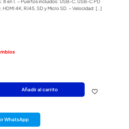
: 8 en 1. – Puertos incluidos: USB-C, USB-C PD
, HDMI 4K, RJ45, SD y Micro SD. – Velocidad:
[…]
cambios
Añadir al carrito
or WhatsApp