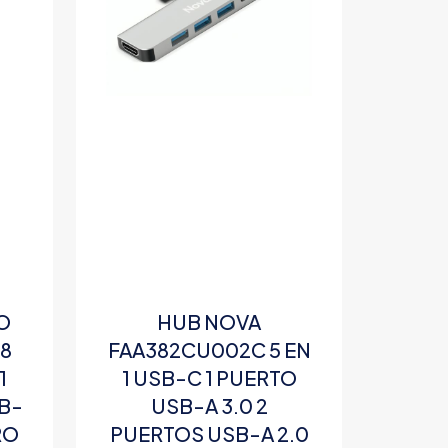
O
HUB NOVA
 8
FAA382CU002C 5 EN
1
1 USB-C 1 PUERTO
SB-
USB-A 3.0 2
RO
PUERTOS USB-A 2.0