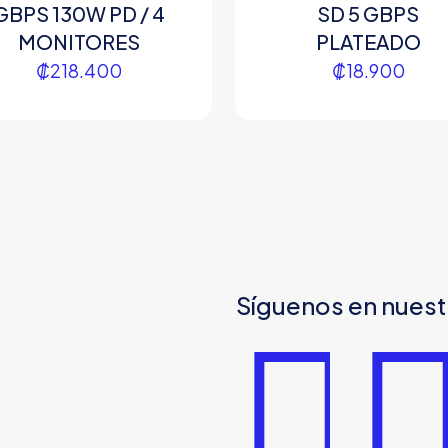
GBPS 130W PD / 4
SD 5 GBPS
MONITORES
PLATEADO
₡
218.400
₡
18.900
Síguenos en nuest