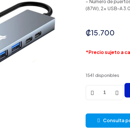
– Número de puertos
(87W), 2× USB-A 3.0
₡
15.700
*Precio sujeto a 
1541 disponibles
HUB
INTELIGENTE
NOVA
FAA383CC002C
8
Consulta p
EN
1