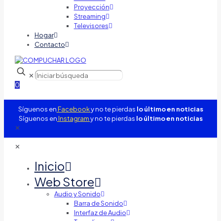
Proyección
Streaming
Televisores
Hogar
Contacto
✕
0
Síguenos en
Facebook
y no te pierdas
lo último en noticias
Síguenos en
Instagram
y no te pierdas
lo último en noticias
✕
✕
Inicio
Web Store
Audio y Sonido
Barra de Sonido
Interfaz de Audio