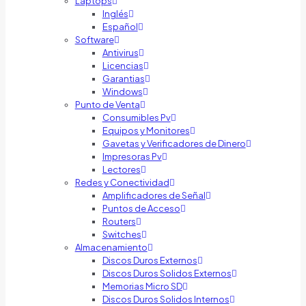
Laptops
Inglés
Español
Software
Antivirus
Licencias
Garantias
Windows
Punto de Venta
Consumibles Pv
Equipos y Monitores
Gavetas y Verificadores de Dinero
Impresoras Pv
Lectores
Redes y Conectividad
Amplificadores de Señal
Puntos de Acceso
Routers
Switches
Almacenamiento
Discos Duros Externos
Discos Duros Solidos Externos
Memorias Micro SD
Discos Duros Solidos Internos