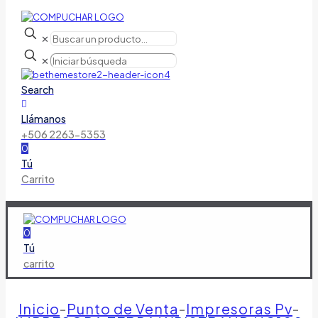
✕
✕
Search
Llámanos
+506 2263-5353
0
Tú
Carrito
0
Tú
carrito
Inicio
-
Punto de Venta
-
Impresoras Pv
-