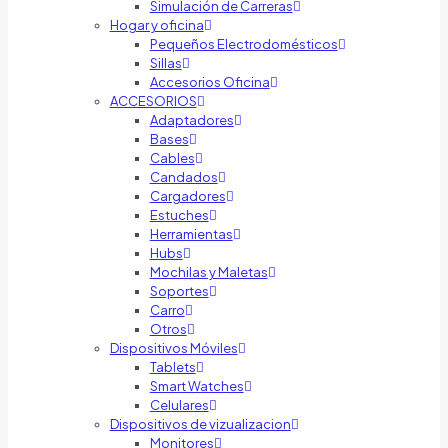
Simulación de Carreras
Hogar y oficina
Pequeños Electrodomésticos
Sillas
Accesorios Oficina
ACCESORIOS
Adaptadores
Bases
Cables
Candados
Cargadores
Estuches
Herramientas
Hubs
Mochilas y Maletas
Soportes
Carro
Otros
Dispositivos Móviles
Tablets
Smart Watches
Celulares
Dispositivos de vizualizacion
Monitores