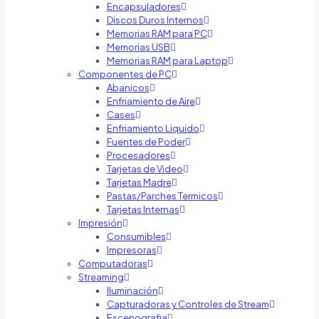
Encapsuladores
Discos Duros Internos
Memorias RAM para PC
Memorias USB
Memorias RAM para Laptop
Componentes de PC
Abanicos
Enfriamiento de Aire
Cases
Enfriamiento Liquido
Fuentes de Poder
Procesadores
Tarjetas de Video
Tarjetas Madre
Pastas/Parches Termicos
Tarjetas Internas
Impresión
Consumibles
Impresoras
Computadoras
Streaming
Iluminación
Capturadoras y Controles de Stream
Escenografia