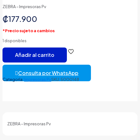
ZEBRA – Impresoras Pv
₡
177.900
*Precio sujeto a cambios
1 disponibles
IMPRESORA
Añadir al carrito
ZEBRA
WRISTBAND
HC100
Consulta por WhatsApp
cantidad
Categoría:
Impresoras Pv
SKU:
5000148
ZEBRA – Impresoras Pv