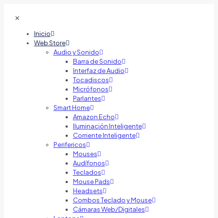
✕
Inicio
Web Store
Audio y Sonido
Barra de Sonido
Interfaz de Audio
Tocadiscos
Micrófonos
Parlantes
Smart Home
Amazon Echo
Iluminación Inteligente
Corriente Inteligente
Perifericos
Mouses
Audífonos
Teclados
Mouse Pads
Headsets
Combos Teclado y Mouse
Cámaras Web/Digitales