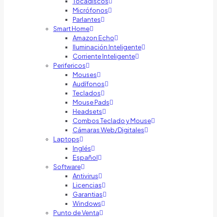
Tocadiscos
Micrófonos
Parlantes
Smart Home
Amazon Echo
Iluminación Inteligente
Corriente Inteligente
Perifericos
Mouses
Audífonos
Teclados
Mouse Pads
Headsets
Combos Teclado y Mouse
Cámaras Web/Digitales
Laptops
Inglés
Español
Software
Antivirus
Licencias
Garantias
Windows
Punto de Venta