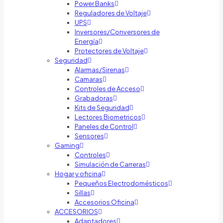
Power Banks
Reguladores de Voltaje
UPS
Inversores/Conversores de
Energía
Protectores de Voltaje
Seguridad
Alarmas/Sirenas
Camaras
Controles de Acceso
Grabadoras
Kits de Seguridad
Lectores Biometricos
Paneles de Control
Sensores
Gaming
Controles
Simulación de Carreras
Hogar y oficina
Pequeños Electrodomésticos
Sillas
Accesorios Oficina
ACCESORIOS
Adaptadores