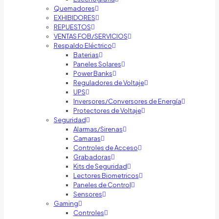
Quemadores
EXHIBIDORES
REPUESTOS
VENTAS FOB/SERVICIOS
Respaldo Eléctrico
Baterias
Paneles Solares
Power Banks
Reguladores de Voltaje
UPS
Inversores/Conversores de Energía
Protectores de Voltaje
Seguridad
Alarmas/Sirenas
Camaras
Controles de Acceso
Grabadoras
Kits de Seguridad
Lectores Biometricos
Paneles de Control
Sensores
Gaming
Controles