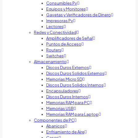
Consumibles Pv
Equipos y Monitores
Gavetas y Verificadores de Dinero
Impresoras Pv
Lectores
Redes y Conectividad
Amplificadores de Señal
Puntos de Acceso
Routers
Switches
Almacenamiento
Discos Duros Externos
Discos Duros Solidos Externos
Memorias Micro SD
Discos Duros Solidos Internos
Encapsuladores
Discos Duros Internos
Memorias RAM para PC
Memorias USB
Memorias RAM para Laptop
Componentes de PC
Abanicos
Enfriamiento de Aire
Cases