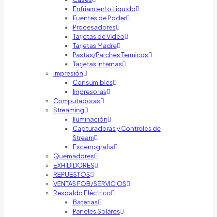
Enfriamiento Liquido
Fuentes de Poder
Procesadores
Tarjetas de Video
Tarjetas Madre
Pastas/Parches Termicos
Tarjetas Internas
Impresión
Consumibles
Impresoras
Computadoras
Streaming
Iluminación
Capturadoras y Controles de
Stream
Escenografia
Quemadores
EXHIBIDORES
REPUESTOS
VENTAS FOB/SERVICIOS
Respaldo Eléctrico
Baterias
Paneles Solares