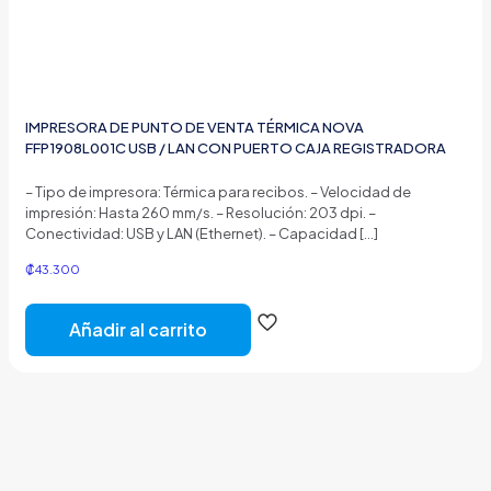
IMPRESORA DE PUNTO DE VENTA TÉRMICA NOVA
FFP1908L001C USB / LAN CON PUERTO CAJA REGISTRADORA
– Tipo de impresora: Térmica para recibos. – Velocidad de
impresión: Hasta 260 mm/s. – Resolución: 203 dpi. –
Conectividad: USB y LAN (Ethernet). – Capacidad
[…]
₡
43.300
Añadir al carrito