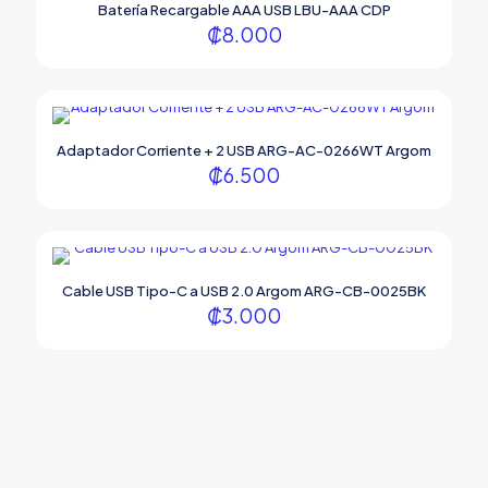
Batería Recargable AAA USB LBU-AAA CDP
₡
8.000
Adaptador Corriente + 2 USB ARG-AC-0266WT Argom
₡
6.500
Cable USB Tipo-C a USB 2.0 Argom ARG-CB-0025BK
₡
3.000