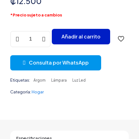
₡
12.500
*Precio sujeto a cambios
Lámpara
Añadir al carrito
Led
de
Escritorio
ARG-
Consulta por WhatsApp
LP-
9011WT
Argom
Etiquetas:
Argom
Lámpara
Luz Led
cantidad
Categoría:
Hogar
Especificaciones