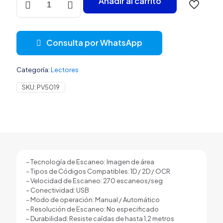
Añadir al carrito
CODIGO
DE
BARRA
SAT
Consulta por WhatsApp
AI402
ID
OCR
Categoría:
Lectores
IMAGER
DE
SKU:
PV5019
AREA
USB
MANUAL
OCR
NEGRO
cantidad
– Tecnología de Escaneo: Imagen de área
– Tipos de Códigos Compatibles: 1D / 2D / OCR
– Velocidad de Escaneo: 270 escaneos/seg
– Conectividad: USB
– Modo de operación: Manual / Automático
– Resolución de Escaneo: No especificado
– Durabilidad: Resiste caídas de hasta 1,2 metros