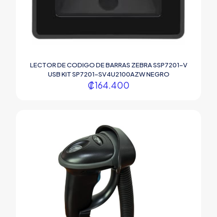
LECTOR DE CODIGO DE BARRAS ZEBRA SSP7201-V
USB KIT SP7201-SV4U2100AZW NEGRO
₡
164.400