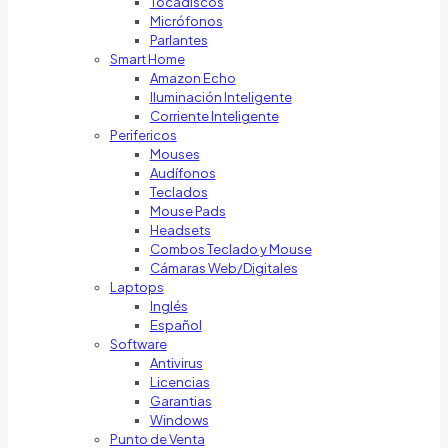
Tocadiscos
Micrófonos
Parlantes
Smart Home
Amazon Echo
Iluminación Inteligente
Corriente Inteligente
Perifericos
Mouses
Audífonos
Teclados
Mouse Pads
Headsets
Combos Teclado y Mouse
Cámaras Web/Digitales
Laptops
Inglés
Español
Software
Antivirus
Licencias
Garantias
Windows
Punto de Venta