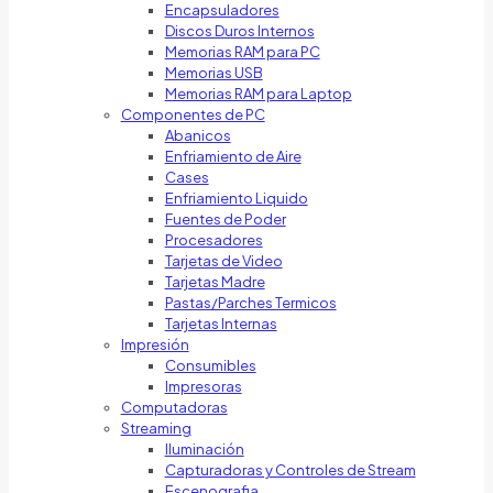
Encapsuladores
Discos Duros Internos
Memorias RAM para PC
Memorias USB
Memorias RAM para Laptop
Componentes de PC
Abanicos
Enfriamiento de Aire
Cases
Enfriamiento Liquido
Fuentes de Poder
Procesadores
Tarjetas de Video
Tarjetas Madre
Pastas/Parches Termicos
Tarjetas Internas
Impresión
Consumibles
Impresoras
Computadoras
Streaming
Iluminación
Capturadoras y Controles de Stream
Escenografia