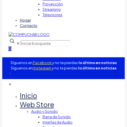
Proyección
Streaming
Televisores
Hogar
Contacto
✕
0
Síguenos en
Facebook
y no te pierdas
lo último en noticias
Síguenos en
Instagram
y no te pierdas
lo último en noticias
✕
✕
Inicio
Web Store
Audio y Sonido
Barra de Sonido
Interfaz de Audio