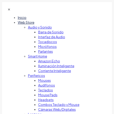
✕
Inicio
Web Store
Audio y Sonido
Barra de Sonido
Interfaz de Audio
Tocadiscos
Micrófonos
Parlantes
Smart Home
Amazon Echo
Iluminación Inteligente
Corriente Inteligente
Perifericos
Mouses
Audífonos
Teclados
Mouse Pads
Headsets
Combos Teclado y Mouse
Cámaras Web/Digitales