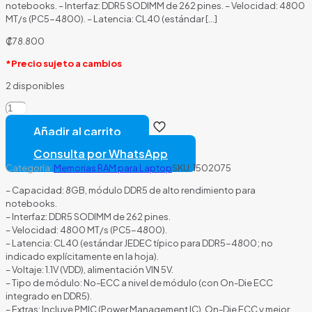
notebooks. – Interfaz: DDR5 SODIMM de 262 pines. – Velocidad: 4800
MT/s (PC5-4800). – Latencia: CL40 (estándar
[…]
₡
78.800
*Precio sujeto a cambios
2 disponibles
MEMORIA
RAM
Añadir al carrito
LAPTOP
8GB
Consulta por WhatsApp
ADATA
Categoría:
Memorias RAM para Laptop
SKU:
1502075
AD5S48008G-
S
– Capacidad: 8GB, módulo DDR5 de alto rendimiento para
DDR5
notebooks.
4800MHZ
– Interfaz: DDR5 SODIMM de 262 pines.
CL40
– Velocidad: 4800 MT/s (PC5-4800).
1.1V
– Latencia: CL40 (estándar JEDEC típico para DDR5-4800; no
NEGRO
indicado explícitamente en la hoja).
cantidad
– Voltaje: 1.1V (VDD), alimentación VIN 5V.
– Tipo de módulo: No-ECC a nivel de módulo (con On-Die ECC
integrado en DDR5).
– Extras: Incluye PMIC (Power Management IC), On-Die ECC y mejor