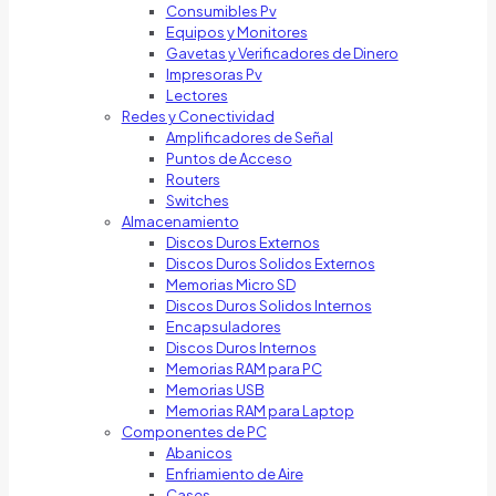
Consumibles Pv
Equipos y Monitores
Gavetas y Verificadores de Dinero
Impresoras Pv
Lectores
Redes y Conectividad
Amplificadores de Señal
Puntos de Acceso
Routers
Switches
Almacenamiento
Discos Duros Externos
Discos Duros Solidos Externos
Memorias Micro SD
Discos Duros Solidos Internos
Encapsuladores
Discos Duros Internos
Memorias RAM para PC
Memorias USB
Memorias RAM para Laptop
Componentes de PC
Abanicos
Enfriamiento de Aire
Cases