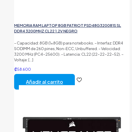
MEMORIA RAM LAPTOP 8GB PATRIOT PSD48G320081S SL
DDR4 3200MHZ CL22 1.2V NEGRO
– Capacidad: 8GB (1x8GB) para notebooks. – Interfaz: DDR4
SODIMM de 260 pines, Non-ECC, Unbuffered. – Velocidad:
3200 MHz (PC4-25600). – Latencia: CL22 (22-22-22-52). –
Voltaje:
[…]
₡
58.600
Añadir al carrito