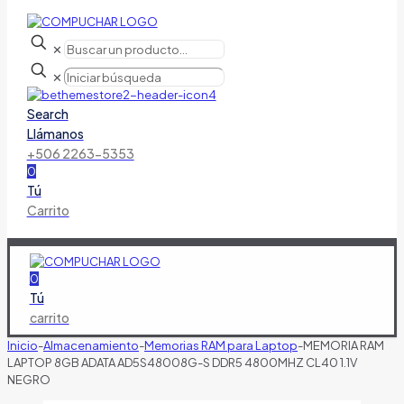
✕
✕
Search
Llámanos
+506 2263-5353
0
Tú
Carrito
0
Tú
carrito
Inicio
-
Almacenamiento
-
Memorias RAM para Laptop
-
MEMORIA RAM
LAPTOP 8GB ADATA AD5S48008G-S DDR5 4800MHZ CL40 1.1V
NEGRO