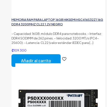
MEMORIA RAM PARA LAPTOP 16GB HIKSEMI HSC416S32Z1 16G
DDR4 3200MHZ CL22 1.2V NEGRO
– Capacidad: 16GB, módulo DDR4 para notebooks. – Interfaz:
DDR4 SODIMM de 262 pines. – Velocidad: 3200 MT/s (PC4-
25600). – Latencia: CL22 (valor estándar JEDEC para
[…]
₡
109.300
Añadir al carrito