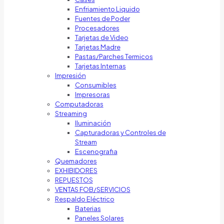
Enfriamiento Liquido
Fuentes de Poder
Procesadores
Tarjetas de Video
Tarjetas Madre
Pastas/Parches Termicos
Tarjetas Internas
Impresión
Consumibles
Impresoras
Computadoras
Streaming
Iluminación
Capturadoras y Controles de
Stream
Escenografia
Quemadores
EXHIBIDORES
REPUESTOS
VENTAS FOB/SERVICIOS
Respaldo Eléctrico
Baterias
Paneles Solares