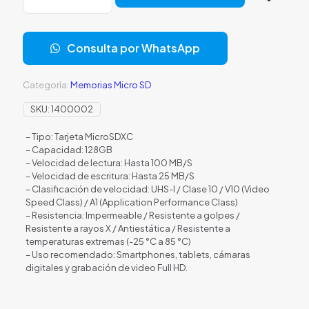
SD
128GB
ADATA
Consulta por WhatsApp
AUSDX128GUICL10A1RA1
CLASE
10
Categoría:
Memorias Micro SD
UHS
I
SKU:
1400002
V10
100MB/S
– Tipo: Tarjeta MicroSDXC
25MB/S
– Capacidad: 128GB
PARA
– Velocidad de lectura: Hasta 100 MB/S
DISPOSITIVOS
– Velocidad de escritura: Hasta 25 MB/S
MOVILES
– Clasificación de velocidad: UHS-I / Clase 10 / V10 (Video
cantidad
Speed Class) / A1 (Application Performance Class)
– Resistencia: Impermeable / Resistente a golpes /
Resistente a rayos X / Antiestática / Resistente a
temperaturas extremas (-25 °C a 85 °C)
– Uso recomendado: Smartphones, tablets, cámaras
digitales y grabación de video Full HD.