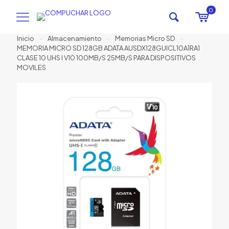
0
Inicio
-
Almacenamiento
-
Memorias Micro SD
-
MEMORIA MICRO SD 128GB ADATA AUSDX128GUICL10A1RA1
CLASE 10 UHS I V10 100MB/S 25MB/S PARA DISPOSITIVOS
MOVILES