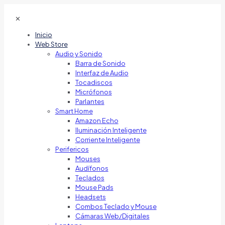
✕
Inicio
Web Store
Audio y Sonido
Barra de Sonido
Interfaz de Audio
Tocadiscos
Micrófonos
Parlantes
Smart Home
Amazon Echo
Iluminación Inteligente
Corriente Inteligente
Perifericos
Mouses
Audífonos
Teclados
Mouse Pads
Headsets
Combos Teclado y Mouse
Cámaras Web/Digitales