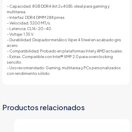
CL16
1.35V
– Capacidad: 8GB DDR4 (kit 2×4GB), ideal para gaming y
PVS48G320C6K
multitarea.
V4S
– Interfaz: DDR4 DIMM 288 pines.
GRIS
– Velocidad: 3200 MT/s.
cantidad
– Latencia: CL16-20-40.
– Voltaje: 1.35 V.
– Durabilidad: Disipador metálico Viper 4 Steel en acabado gris
acero.
– Compatibilidad: Probado en plataformas Intel y AMD actuales.
– Extras: Compatible con Intel® XMP 2.0 para overclocking
sencillo.
– Uso recomendado: Gaming, multitarea y PCs personalizados
con rendimiento sólido.
Productos relacionados