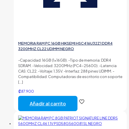
MEMORIA RAM PC 16GB HIKSEMI HSC416U32Z1 DDR4
3200MHZ CL22 UDIMM NEGRO
-Capacidad: 16GB (1×16GB). -Tipo de memoria: DDR4
SDRAM. -Velocidad: 3200MHz (PC4-25600). -Latencia
CAS: CL22. -Voltaje: 1.35V. -Interfaz: 288 pines UDIMM. -
Compatibilidad: Computadoras de escritorio con soporte
[…]
₡
87.900
Añadir al carrito