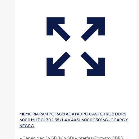
MEMORIA RAM PC 16GB ADATA XPG CASTER RGB DDR5
6000 MHZ CL30 1.35/1.4 V AX5U6000C3016G-CCARGY
NEGRO
– Capacidad: 16 GB (1×16 GB) – Interfaz/Formato: DDR5