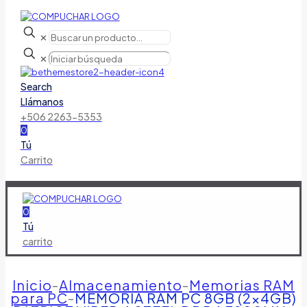
✕
✕
Search
Llámanos
+506 2263-5353
0
Tú
Carrito
0
Tú
carrito
Inicio
-
Almacenamiento
-
Memorias RAM
para PC
-
MEMORIA RAM PC 8GB (2×4GB)