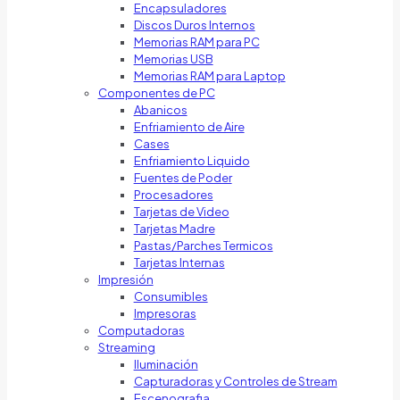
Encapsuladores
Discos Duros Internos
Memorias RAM para PC
Memorias USB
Memorias RAM para Laptop
Componentes de PC
Abanicos
Enfriamiento de Aire
Cases
Enfriamiento Liquido
Fuentes de Poder
Procesadores
Tarjetas de Video
Tarjetas Madre
Pastas/Parches Termicos
Tarjetas Internas
Impresión
Consumibles
Impresoras
Computadoras
Streaming
Iluminación
Capturadoras y Controles de Stream
Escenografia