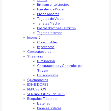
Enfriamiento Liquido
Fuentes de Poder
Procesadores
Tarjetas de Video
Tarjetas Madre
Pastas/Parches Termicos
Tarjetas Internas
Impresión
Consumibles
Impresoras
Computadoras
Streaming
Iluminación
Capturadoras y Controles de
Stream
Escenografia
Quemadores
EXHIBIDORES
REPUESTOS
VENTAS FOB/SERVICIOS
Respaldo Eléctrico
Baterias
Paneles Solares