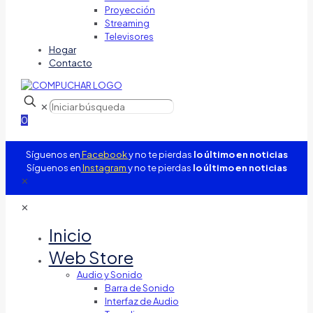
Proyección
Streaming
Televisores
Hogar
Contacto
✕
0
Síguenos en
Facebook
y no te pierdas
lo último en noticias
Síguenos en
Instagram
y no te pierdas
lo último en noticias
✕
✕
Inicio
Web Store
Audio y Sonido
Barra de Sonido
Interfaz de Audio