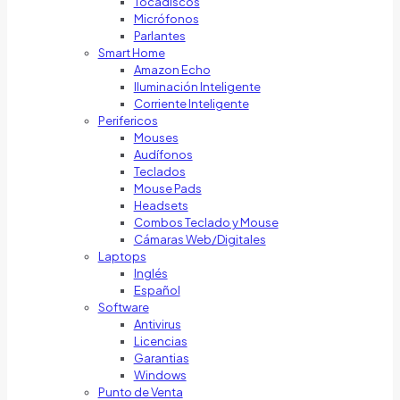
Tocadiscos
Micrófonos
Parlantes
Smart Home
Amazon Echo
Iluminación Inteligente
Corriente Inteligente
Perifericos
Mouses
Audífonos
Teclados
Mouse Pads
Headsets
Combos Teclado y Mouse
Cámaras Web/Digitales
Laptops
Inglés
Español
Software
Antivirus
Licencias
Garantias
Windows
Punto de Venta