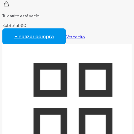
Tu carrito está vacío.
Subtotal:
₡
0
Total:
₡
0
Finalizar compra
Ver carrito