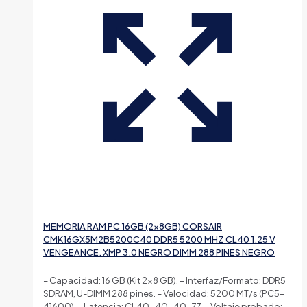
MEMORIA RAM PC 16GB (2×8GB) CORSAIR
CMK16GX5M2B5200C40 DDR5 5200 MHZ CL40 1.25 V
VENGEANCE. XMP 3.0 NEGRO DIMM 288 PINES NEGRO
– Capacidad: 16 GB (Kit 2×8 GB). – Interfaz/Formato: DDR5
SDRAM, U-DIMM 288 pines. – Velocidad: 5200 MT/s (PC5-
41600). – Latencia: CL40-40-40-77. – Voltaje probado: