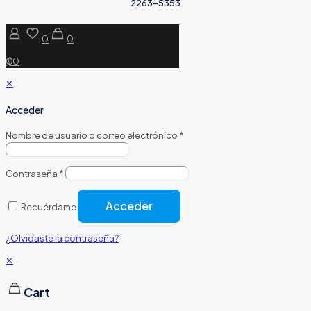
2263-5353
0
0
₡0
✕
Acceder
Nombre de usuario o correo electrónico
*
Contraseña
*
Acceder
Recuérdame
¿Olvidaste la contraseña?
✕
Cart