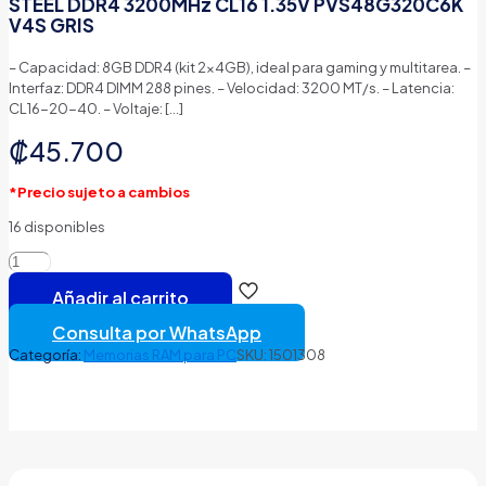
STEEL DDR4 3200MHz CL16 1.35V PVS48G320C6K
V4S GRIS
– Capacidad: 8GB DDR4 (kit 2×4GB), ideal para gaming y multitarea. –
Interfaz: DDR4 DIMM 288 pines. – Velocidad: 3200 MT/s. – Latencia:
CL16-20-40. – Voltaje:
[…]
₡
45.700
*Precio sujeto a cambios
16 disponibles
MEMORIA
RAM
Añadir al carrito
PC
8GB
Consulta por WhatsApp
(2×4GB)
Categoría:
Memorias RAM para PC
SKU:
1501308
PATRIOT
VIPER
4
STEEL
DDR4
3200MHz