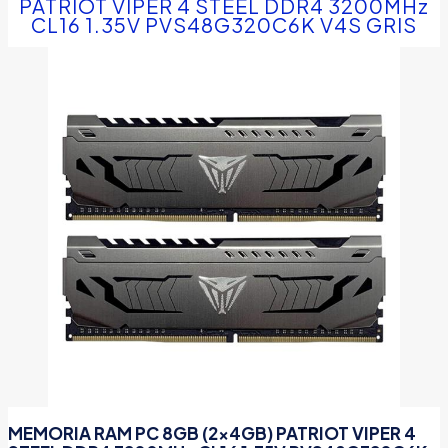
PATRIOT VIPER 4 STEEL DDR4 3200MHz
CL16 1.35V PVS48G320C6K V4S GRIS
MEMORIA RAM PC 8GB (2×4GB) PATRIOT VIPER 4