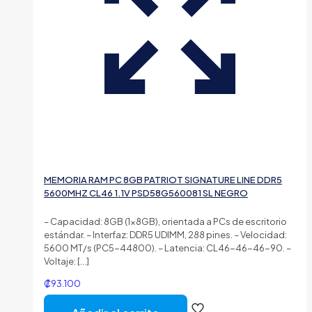
MEMORIA RAM PC 8GB PATRIOT SIGNATURE LINE DDR5
5600MHZ CL46 1.1V PSD58G560081 SL NEGRO
– Capacidad: 8GB (1x8GB), orientada a PCs de escritorio
estándar. – Interfaz: DDR5 UDIMM, 288 pines. – Velocidad:
5600 MT/s (PC5-44800). – Latencia: CL46-46-46-90. –
Voltaje:
[…]
₡
93.100