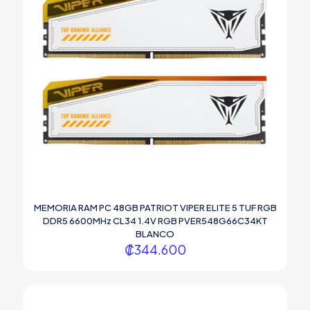
MEMORIA RAM PC 48GB PATRIOT VIPER ELITE 5 TUF RGB
DDR5 6600MHz CL34 1.4V RGB PVER548G66C34KT
BLANCO
₡
344.600