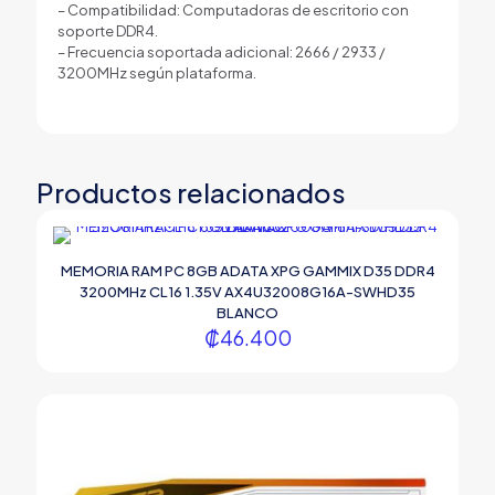
– Compatibilidad: Computadoras de escritorio con
soporte DDR4.
– Frecuencia soportada adicional: 2666 / 2933 /
3200MHz según plataforma.
Productos relacionados
MEMORIA RAM PC 8GB ADATA XPG GAMMIX D35 DDR4
3200MHz CL16 1.35V AX4U32008G16A-SWHD35
BLANCO
₡
46.400