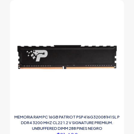
MEMORIA RAM PC 16GB PATRIOT PSP416G320081H1 SL P
DDR4 3200 MHZ CL22 1.2 V SIGNATURE PREMIUM.
UNBUFFERED DIMM 288 PINES NEGRO