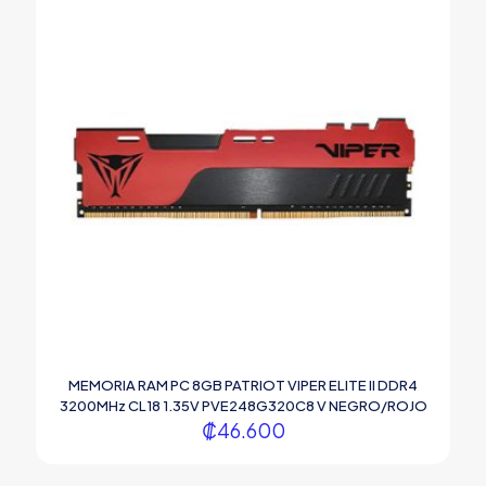
MEMORIA RAM PC 8GB PATRIOT VIPER ELITE II DDR4
3200MHz CL18 1.35V PVE248G320C8 V NEGRO/ROJO
₡
46.600