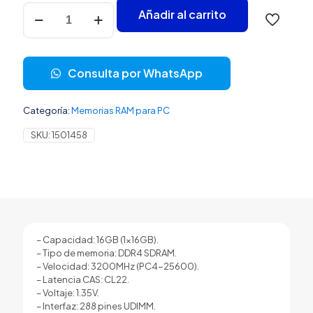
MEMORIA
Añadir al carrito
RAM
PC
16GB
HIKSEMI
Consulta por WhatsApp
HSC416U32E2
DDR4
3200MHZ
Categoría:
Memorias RAM para PC
CL22
UDIMM
SKU:
1501458
BLANCO
cantidad
– Capacidad: 16GB (1×16GB).
– Tipo de memoria: DDR4 SDRAM.
– Velocidad: 3200MHz (PC4-25600).
– Latencia CAS: CL22.
– Voltaje: 1.35V.
– Interfaz: 288 pines UDIMM.