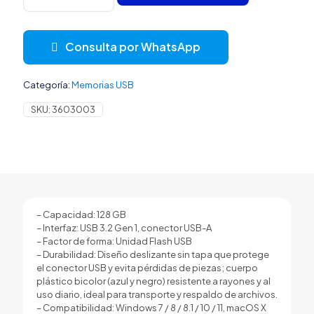
128GB
ADATA
UV128
Consulta por WhatsApp
USB-
A
3.2
Categoría:
Memorias USB
GEN
1
SKU:
3603003
AUV128-
128G-
RBE
NEGRO
/
AZUL
cantidad
– Capacidad: 128 GB
– Interfaz: USB 3.2 Gen 1, conector USB-A
– Factor de forma: Unidad Flash USB
– Durabilidad: Diseño deslizante sin tapa que protege
el conector USB y evita pérdidas de piezas; cuerpo
plástico bicolor (azul y negro) resistente a rayones y al
uso diario, ideal para transporte y respaldo de archivos.
– Compatibilidad: Windows 7 / 8 / 8.1 / 10 / 11, macOS X