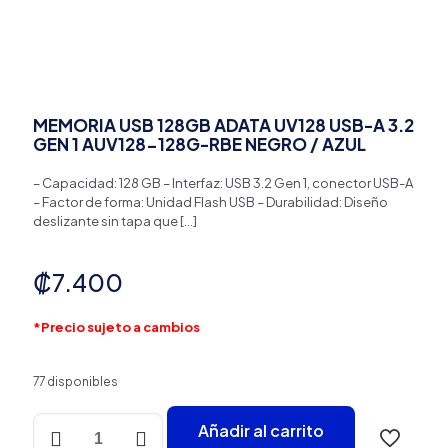
MEMORIA USB 128GB ADATA UV128 USB-A 3.2
GEN 1 AUV128-128G-RBE NEGRO / AZUL
– Capacidad: 128 GB – Interfaz: USB 3.2 Gen 1, conector USB-A
– Factor de forma: Unidad Flash USB – Durabilidad: Diseño
deslizante sin tapa que
[…]
₡
7.400
*Precio sujeto a cambios
77 disponibles
MEMORIA
Añadir al carrito
USB