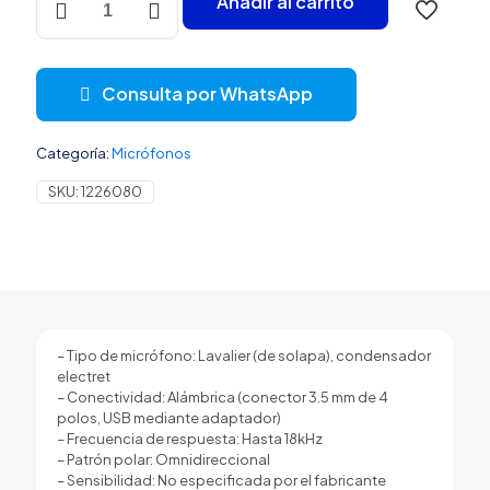
Añadir al carrito
MAONO
AU-
100
3.5MM
Consulta por WhatsApp
/
USB
LAVALIER
Categoría:
Micrófonos
OMNIDIRECCIONAL
NEGRO
SKU:
1226080
cantidad
– Tipo de micrófono: Lavalier (de solapa), condensador
electret
– Conectividad: Alámbrica (conector 3.5 mm de 4
polos, USB mediante adaptador)
– Frecuencia de respuesta: Hasta 18kHz
– Patrón polar: Omnidireccional
– Sensibilidad: No especificada por el fabricante