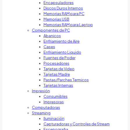
Encapsuladores
Discos Duros Internos
Memorias RAM para PC
Memorias USB
Memorias RAM para Laptop
Componentes de PC
Abanicos
Enfriamiento de Aire
Cases
Enfriamiento Liquido
Fuentes de Poder
Procesadores
Tarjetas de Video
Tarjetas Madre
Pastas/Parches Termicos
Tarjetas Internas
Impresión
Consumibles
Impresoras
Computadoras
Streaming
Iluminación
Capturadoras y Controles de Stream
Escenografia