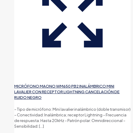
MICRÓFONO MAONO WM650 PB2 INALÁMBRICO MINI
LAVALIER CON RECEPTOR LIGHTNING CANCELACIÓN DE
RUIDO NEGRO
– Tipo de micrófono: Mini lavalier inalámbrico (doble transmisor)
– Conectividad: Inalámbrica; receptor Lightning – Frecuencia
de respuesta: Hasta 20kHz – Patrón polar: Omnidireccional –
Sensibilidad:
[…]