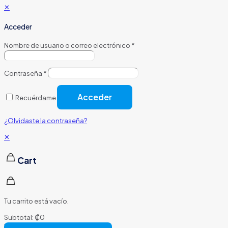
✕
Acceder
Nombre de usuario o correo electrónico
*
Contraseña
*
Acceder
Recuérdame
¿Olvidaste la contraseña?
✕
Cart
Tu carrito está vacío.
Subtotal:
₡
0
Total:
₡
0