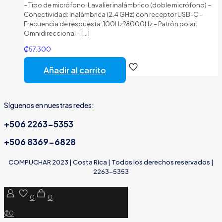
– Tipo de micrófono: Lavalier inalámbrico (doble micrófono) –
Conectividad: Inalámbrica (2.4 GHz) con receptor USB-C –
Frecuencia de respuesta: 100Hz?8000Hz – Patrón polar:
Omnidireccional –
[…]
₡
57.300
Añadir al carrito
Síguenos en nuestras redes:
+506 2263-5353
+506 8369-6828
COMPUCHAR 2023 | Costa Rica | Todos los derechos reservados |
2263-5353
0
0
₡0