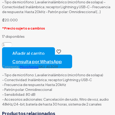
– Tipo de micrófono: Lavalier inalámbrico (micrófono de solapa) –
Conectividad: Inalámbrica; receptor Lightning y USB-C – Frecuencia
de respuesta: Hasta 20kHz – Patrón polar: Omnidireccional
[…]
₡
20.000
*Precio sujeto a cambios
17 disponibles
MICRÓFONO
MAONO
Añadir al carrito
WM622
PB2
Consulta por WhatsApp
INALÁMBRICO
Categoría:
Micrófonos
SKU:
AS3019
LAVALIER
CON
– Tipo de micrófono: Lavalier inalámbrico (micrófono de solapa)
RECEPTOR
– Conectividad: Inalámbrica; receptor Lightning y USB-C
LIGHTNING
– Frecuencia de respuesta: Hasta 20kHz
CANCELACIÓN
– Patrón polar: Omnidireccional
DE
– Sensibilidad: 80 dB
RUIDO
– Accesorios adicionales: Cancelación de ruido, filtro de voz, audio
NEGRO
48kHz/24-bit, batería de hasta 30 horas, sistema de 2 canales
cantidad
Productos relacionados