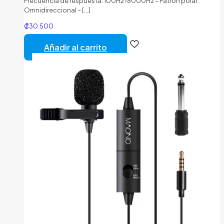
Frecuencia de respuesta: 100Hz?8000Hz – Patrón polar:
Omnidireccional –
[…]
₡
30.500
Añadir al carrito