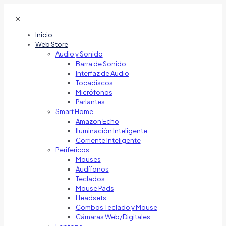
✕
Inicio
Web Store
Audio y Sonido
Barra de Sonido
Interfaz de Audio
Tocadiscos
Micrófonos
Parlantes
Smart Home
Amazon Echo
Iluminación Inteligente
Corriente Inteligente
Perifericos
Mouses
Audífonos
Teclados
Mouse Pads
Headsets
Combos Teclado y Mouse
Cámaras Web/Digitales