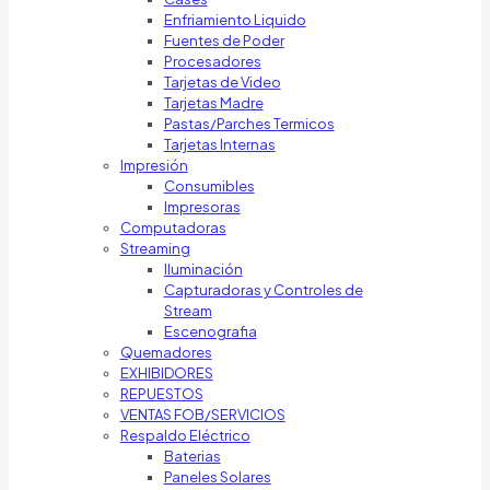
Enfriamiento Liquido
Fuentes de Poder
Procesadores
Tarjetas de Video
Tarjetas Madre
Pastas/Parches Termicos
Tarjetas Internas
Impresión
Consumibles
Impresoras
Computadoras
Streaming
Iluminación
Capturadoras y Controles de
Stream
Escenografia
Quemadores
EXHIBIDORES
REPUESTOS
VENTAS FOB/SERVICIOS
Respaldo Eléctrico
Baterias
Paneles Solares