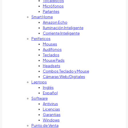
Tocadiscos
Micrófonos
Parlantes
Smart Home
Amazon Echo
Iluminación Inteligente
Corriente Inteligente
Perifericos
Mouses
Audífonos
Teclados
Mouse Pads
Headsets
Combos Teclado y Mouse
Cámaras Web/Digitales
Laptops
Inglés
Español
Software
Antivirus
Licencias
Garantias
Windows
Punto de Venta