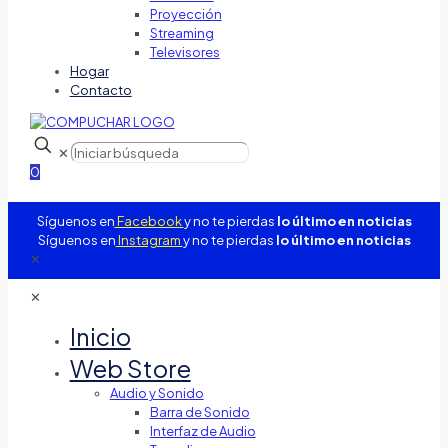
Proyección
Streaming
Televisores
Hogar
Contacto
✕
0
Síguenos en
Facebook
y no te pierdas
lo último en noticias
Síguenos en
Instagram
y no te pierdas
lo último en noticias
✕
✕
Inicio
Web Store
Audio y Sonido
Barra de Sonido
Interfaz de Audio