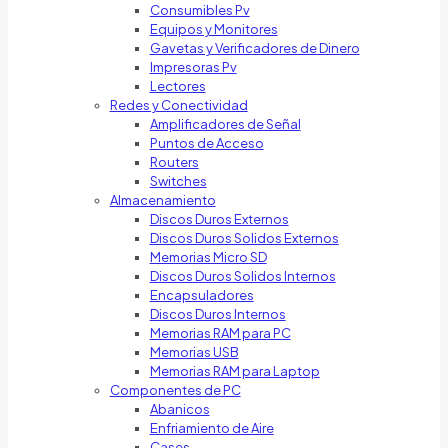
Consumibles Pv
Equipos y Monitores
Gavetas y Verificadores de Dinero
Impresoras Pv
Lectores
Redes y Conectividad
Amplificadores de Señal
Puntos de Acceso
Routers
Switches
Almacenamiento
Discos Duros Externos
Discos Duros Solidos Externos
Memorias Micro SD
Discos Duros Solidos Internos
Encapsuladores
Discos Duros Internos
Memorias RAM para PC
Memorias USB
Memorias RAM para Laptop
Componentes de PC
Abanicos
Enfriamiento de Aire
Cases