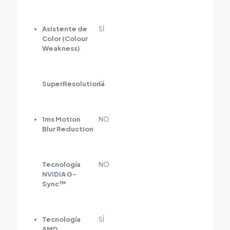
Asistente de
SÍ
Color (Colour
Weakness)
SuperResolution+
SÍ
1ms Motion
NO
Blur Reduction
Tecnología
NO
NVIDIA G-
Sync™
Tecnología
SÍ
AMD