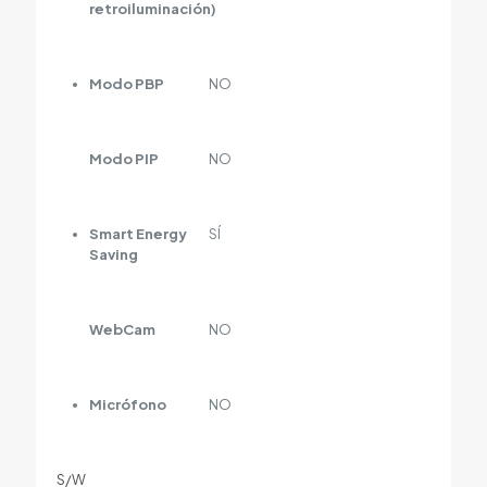
retroiluminación)
Modo PBP
NO
Modo PIP
NO
Smart Energy
SÍ
Saving
WebCam
NO
Micrófono
NO
S/W