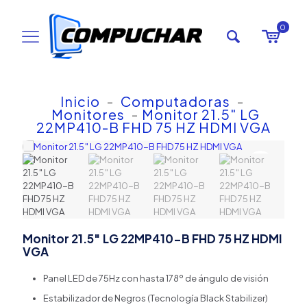
0
Inicio
-
Computadoras
-
Monitores
-
Monitor 21.5″ LG
22MP410-B FHD 75 HZ HDMI VGA
Monitor 21.5″ LG 22MP410-B FHD 75 HZ HDMI
VGA
Panel LED de 75Hz con hasta 178º de ángulo de visión
Estabilizador de Negros (Tecnología Black Stabilizer)