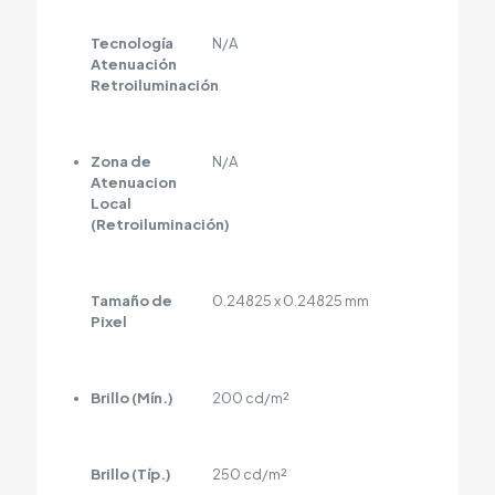
Tecnología
N/A
Atenuación
Retroiluminación
Zona de
N/A
Atenuacion
Local
(Retroiluminación)
Tamaño de
0.24825 x 0.24825 mm
Pixel
Brillo (Mín.)
200 cd/m²
Brillo (Típ.)
250 cd/m²