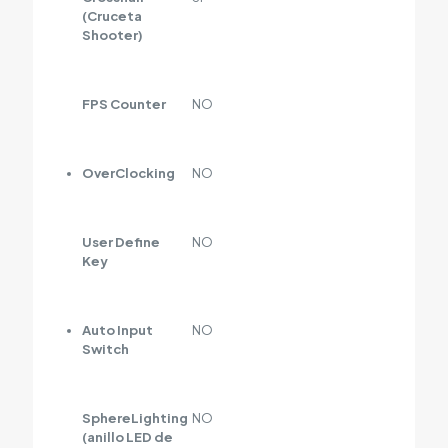
(Cruceta
Shooter)
FPS Counter
NO
OverClocking
NO
User Define
NO
Key
Auto Input
NO
Switch
SphereLighting
NO
(anillo LED de