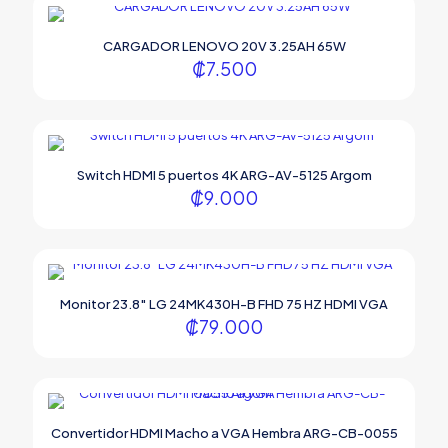
CARGADOR LENOVO 20V 3.25AH 65W
₡
7.500
Switch HDMI 5 puertos 4K ARG-AV-5125 Argom
₡
9.000
Monitor 23.8″ LG 24MK430H-B FHD 75 HZ HDMI VGA
₡
79.000
Convertidor HDMI Macho a VGA Hembra ARG-CB-0055