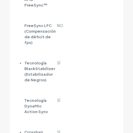
FreeSync™
FreeSync LFC
NO
(Compensación
de déficit de
fps)
Tecnología
SÍ
BlackStabilizer
(Estabilizador
de Negros)
Tecnología
SÍ
DynaMic
Action Sync
Crosshair
SÍ