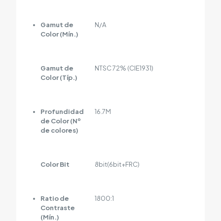
Gamut de
N/A
Color (Mín.)
Gamut de
NTSC 72% (CIE1931)
Color (Típ.)
Profundidad
16.7M
de Color (Nº
de colores)
Color Bit
8bit(6bit+FRC)
Ratio de
1800:1
Contraste
(Mín.)