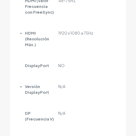
HDMI (Valor
48~75HZ
Frecuencia
con FreeSync)
HDMI
1920 x 1080 a 75Hz
(Resolución
Máx.)
DisplayPort
NO
Versión
N/A
DisplayPort
DP
N/A
(Frecuencia V)