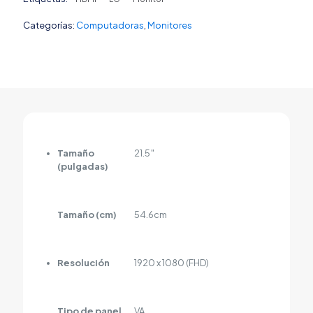
HDMI
VGA
Categorías:
Computadoras
,
Monitores
cantidad
Tamaño
21.5″
(pulgadas)
Tamaño (cm)
54.6cm
Resolución
1920 x 1080 (FHD)
Tipo de panel
VA