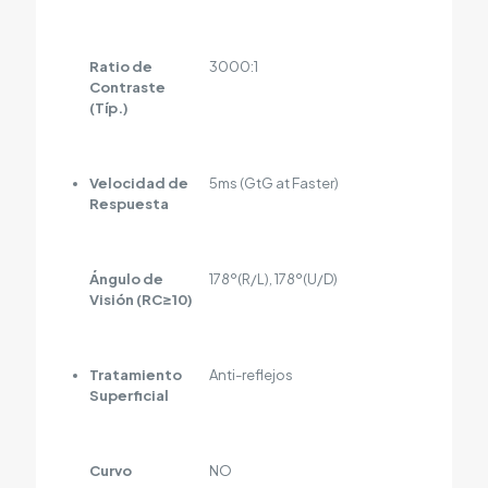
Ratio de
3000:1
Contraste
(Típ.)
Velocidad de
5ms (GtG at Faster)
Respuesta
Ángulo de
178º(R/L), 178º(U/D)
Visión (RC≥10)
Tratamiento
Anti-reflejos
Superficial
Curvo
NO