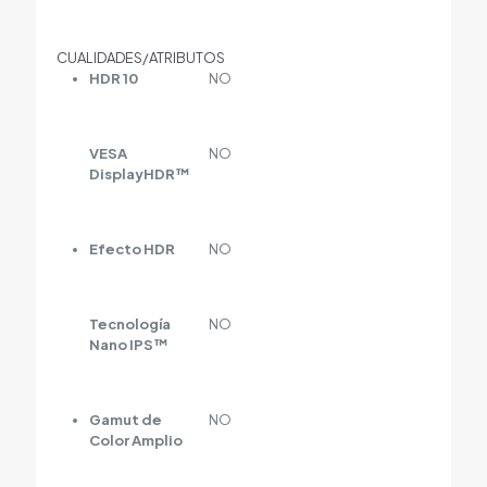
CUALIDADES/ATRIBUTOS
HDR 10
NO
VESA
NO
DisplayHDR™
Efecto HDR
NO
Tecnología
NO
Nano IPS™
Gamut de
NO
Color Amplio