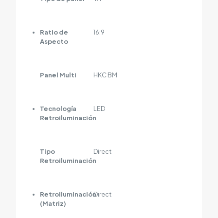
Ratio de
16:9
Aspecto
Panel Multi
HKC BM
Tecnología
LED
Retroiluminación
Tipo
Direct
Retroiluminación
Retroiluminación
Direct
(Matriz)