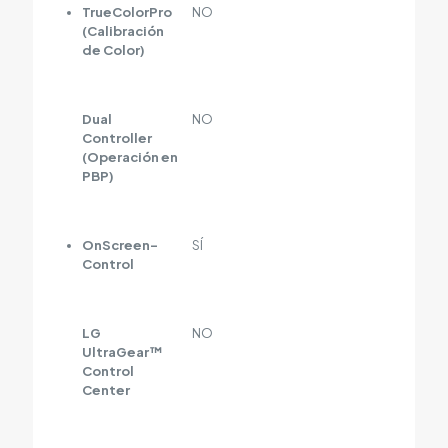
TrueColorPro
NO
(Calibración
de Color)
Dual
NO
Controller
(Operación en
PBP)
OnScreen-
SÍ
Control
LG
NO
UltraGear™
Control
Center