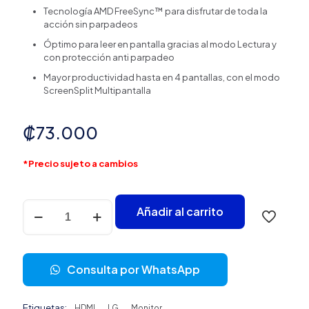
Tecnología AMD FreeSync™ para disfrutar de toda la
acción sin parpadeos
Óptimo para leer en pantalla gracias al modo Lectura y
con protección anti parpadeo
Mayor productividad hasta en 4 pantallas, con el modo
ScreenSplit Multipantalla
₡
73.000
*Precio sujeto a cambios
Monitor
Añadir al carrito
21.5″
LG
22MP410-
B
Consulta por WhatsApp
FHD
75
HZ
Etiquetas:
HDMI
LG
Monitor