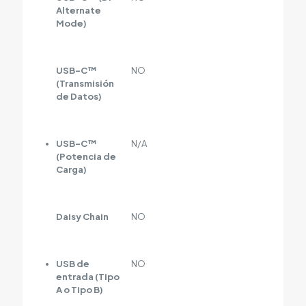
Alternate
Mode)
USB-C™
NO
(Transmisión
de Datos)
USB-C™
N/A
(Potencia de
Carga)
Daisy Chain
NO
USB de
NO
entrada (Tipo
A o Tipo B)