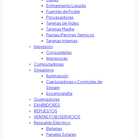
Enfriamiento Liquido
Fuentes de Poder
Procesadores
Tarjetas de Video
Tarjetas Madre
Pastas/Parches Termicos
Tarjetas Internas
Impresión
Consumibles
Impresoras
Computadoras
Streaming
Iluminación
Capturadoras y Controles de
Stream
Escenografia
Quemadores
EXHIBIDORES
REPUESTOS
VENTAS FOB/SERVICIOS
Respaldo Eléctrico
Baterias
Paneles Solares