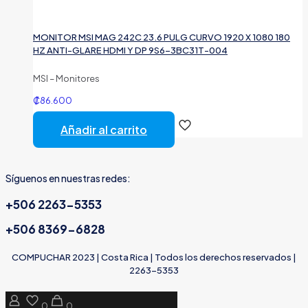
MONITOR MSI MAG 242C 23.6 PULG CURVO 1920 X 1080 180
HZ ANTI-GLARE HDMI Y DP 9S6-3BC31T-004
MSI – Monitores
₡
86.600
Añadir al carrito
Síguenos en nuestras redes:
+506 2263-5353
+506 8369-6828
COMPUCHAR 2023 | Costa Rica | Todos los derechos reservados |
2263-5353
0
0