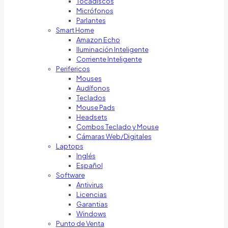
Tocadiscos
Micrófonos
Parlantes
Smart Home
Amazon Echo
Iluminación Inteligente
Corriente Inteligente
Perifericos
Mouses
Audífonos
Teclados
Mouse Pads
Headsets
Combos Teclado y Mouse
Cámaras Web/Digitales
Laptops
Inglés
Español
Software
Antivirus
Licencias
Garantias
Windows
Punto de Venta