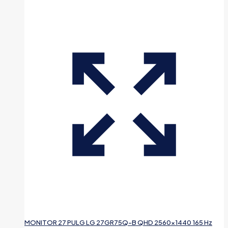
MONITOR 27 PULG LG 27GR75Q-B QHD 2560×1440 165 Hz