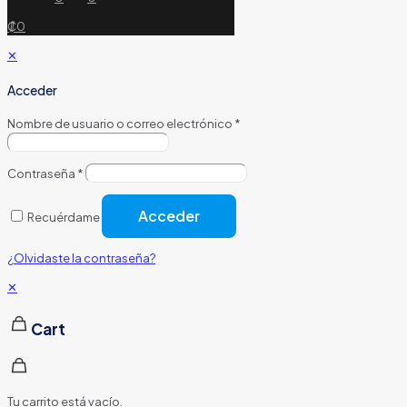
₡0
✕
Acceder
Nombre de usuario o correo electrónico
*
Contraseña
*
Acceder
Recuérdame
¿Olvidaste la contraseña?
✕
Cart
Tu carrito está vacío.