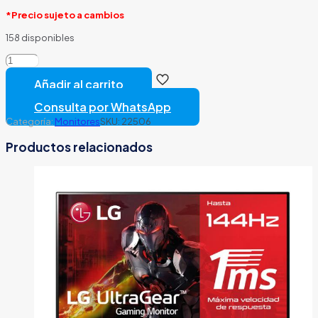
*Precio sujeto a cambios
158 disponibles
MONITOR
24
Añadir al carrito
PULG
GAMING
Consulta por WhatsApp
LG
Categoría:
Monitores
SKU:
22506
ULTRAGEAR
FHD
Productos relacionados
1920
x1080
180Hz
1MS
HDR10
NEGRO
24GS65F-
B
cantidad