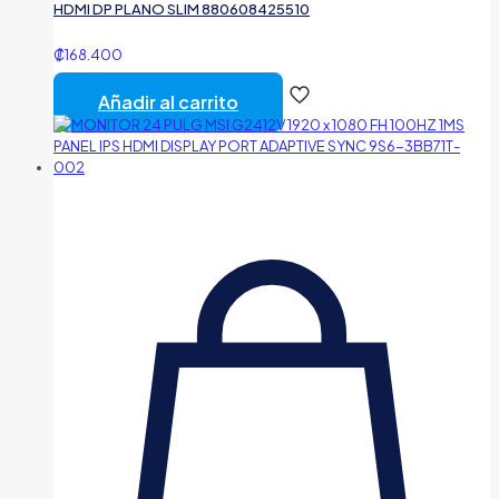
HDMI DP PLANO SLIM 880608425510
₡
168.400
Añadir al carrito