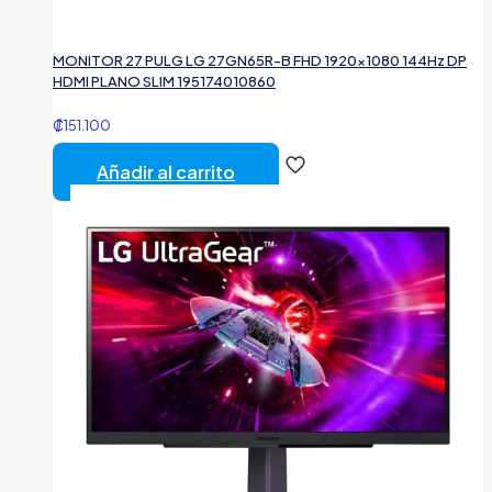
MONITOR 27 PULG LG 27GN65R-B FHD 1920×1080 144Hz DP
HDMI PLANO SLIM 195174010860
₡
151.100
Añadir al carrito