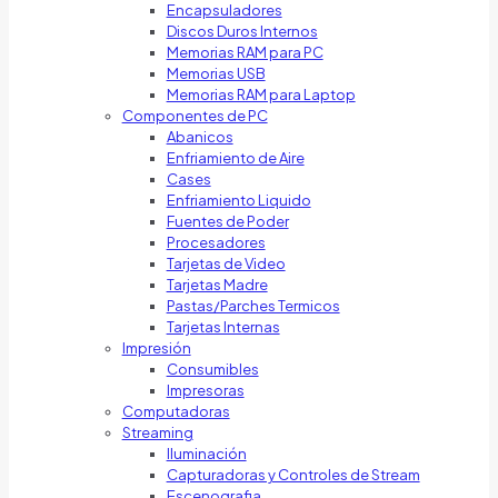
Encapsuladores
Discos Duros Internos
Memorias RAM para PC
Memorias USB
Memorias RAM para Laptop
Componentes de PC
Abanicos
Enfriamiento de Aire
Cases
Enfriamiento Liquido
Fuentes de Poder
Procesadores
Tarjetas de Video
Tarjetas Madre
Pastas/Parches Termicos
Tarjetas Internas
Impresión
Consumibles
Impresoras
Computadoras
Streaming
Iluminación
Capturadoras y Controles de Stream
Escenografia