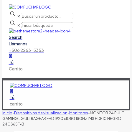
✕
✕
Search
Llámanos
+506 2263-5353
0
Tú
Carrito
0
Tú
carrito
Inicio
-
Dispositivos de visualizacion
-
Monitores
-
MONITOR 24 PULG
GAMING LG ULTRAGEAR FHD 1920 x1080 180Hz 1MS HDR10 NEGRO
24GS65F-B