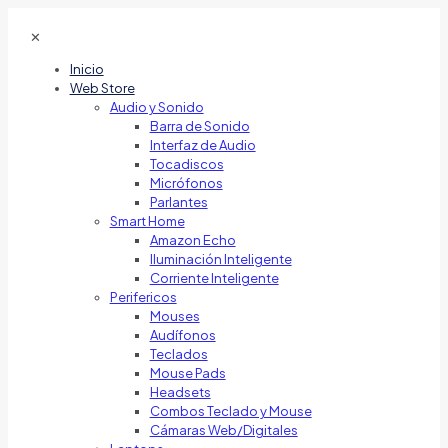
✕
Inicio
Web Store
Audio y Sonido
Barra de Sonido
Interfaz de Audio
Tocadiscos
Micrófonos
Parlantes
Smart Home
Amazon Echo
Iluminación Inteligente
Corriente Inteligente
Perifericos
Mouses
Audífonos
Teclados
Mouse Pads
Headsets
Combos Teclado y Mouse
Cámaras Web/Digitales