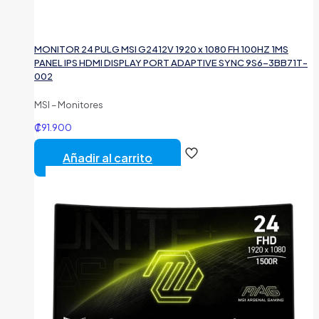
MONITOR 24 PULG MSI G2412V 1920 x 1080 FH 100HZ 1MS
PANEL IPS HDMI DISPLAY PORT ADAPTIVE SYNC 9S6-3BB71T-
002
MSI – Monitores
₡
91.900
Añadir al carrito