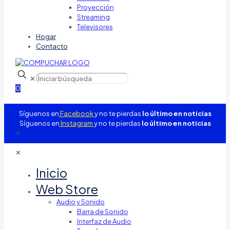
Proyección
Streaming
Televisores
Hogar
Contacto
✕
0
Síguenos en
Facebook
y no te pierdas
lo último en noticias
Síguenos en
Instagram
y no te pierdas
lo último en noticias
✕
✕
Inicio
Web Store
Audio y Sonido
Barra de Sonido
Interfaz de Audio