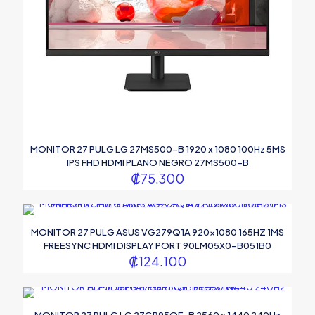
MONITOR 27 PULG LG 27MS500-B 1920 x 1080 100Hz 5MS
IPS FHD HDMI PLANO NEGRO 27MS500-B
₡
75.300
MONITOR 27 PULG ASUS VG279Q1A 920×1080 165HZ 1MS
FREESYNC HDMI DISPLAY PORT 90LM05X0-B051B0
₡
124.100