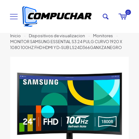
0
Inicio
-
Dispositivos de visualizacion
-
Monitores
-
MONITOR SAMSUNG ESSENTIAL S3 24 PULG CURVO 1920 X
1080 100HZ FHD HDMI Y D-SUB LS24D366GANXZA NEGRO