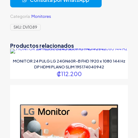
PULG
CURVO
1920
Categoría:
Monitores
X
1080
SKU:
DV1089
100HZ
FHD
HDMI
Productos relacionados
Y
D-
SUB
MONITOR 24 PULG LG 24GN60R-B FHD 1920 x 1080 144 Hz
LS24D366GANXZA
DP HDMI PLANO SLIM 195174040942
NEGRO
₡
112.200
cantidad