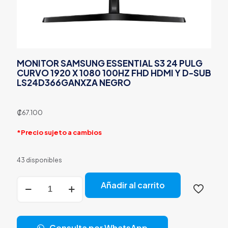
MONITOR SAMSUNG ESSENTIAL S3 24 PULG
CURVO 1920 X 1080 100HZ FHD HDMI Y D-SUB
LS24D366GANXZA NEGRO
₡
67.100
*Precio sujeto a cambios
43 disponibles
MONITOR
Añadir al carrito
SAMSUNG
ESSENTIAL
S3
24
Consulta por WhatsApp