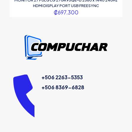
MONITOR 27 PULG LG 27GR95QE-B 2560 x 1440 240Hz
HDMI DISPLAY PORT USB FREESYNC
₡
697.300
+506 2263-5353
+506 8369-6828