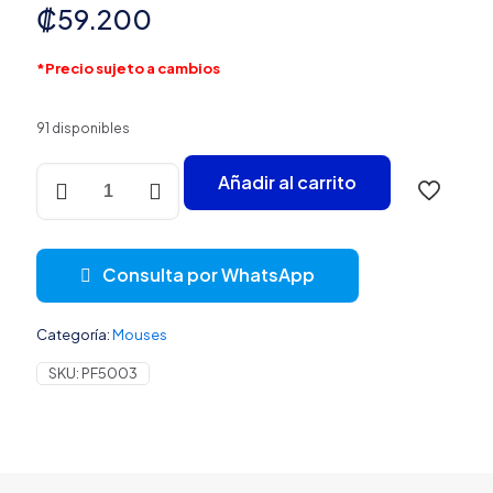
₡
59.200
*Precio sujeto a cambios
91 disponibles
MOUSE
Añadir al carrito
ERGONÓMICO
LOGITECH
MX
VERTICAL
Consulta por WhatsApp
INALÁMBRICO
BLUETOOTH
/
Categoría:
Mouses
RECEPTOR
4000
SKU:
PF5003
DPI
910-
005449
NEGRO
cantidad