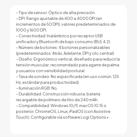
– Tipo de sensor: Óptico de alta precisión.
– DPI: Rango ajustable de 400 a 4000 DPI (en
incrementos de 50 DPI), valores predeterminados de
1000 y 1600 DPI.
– Conectividad: Inalámbrico por receptor USB
unificador y Bluetooth de bajo consumo (BLE 4.2).
– Número de botones: 4 botones personalizables
(predeterminados: Atrás, Adelante, DPI y clic central).
– Diseño: Ergonómico vertical, diseñado para reducir la
tensión muscular; recomendado para agarre de palma
y usuarios con sensibilidad postural.
– Tasa de sondeo: No especificada (en uso común: 125
Hz, estándar para productividad).
– Iluminación RGB: No.
– Durabilidad: Construcción robusta, batería
recargable de polímero de litio de 240 mAh.
– Compatibilidad: Windows 10/11, macOS 10.15 o
posterior, ChromeOS, Linux, iPadOS (con Assistive
Touch). Configurable vía software Logi Options+.