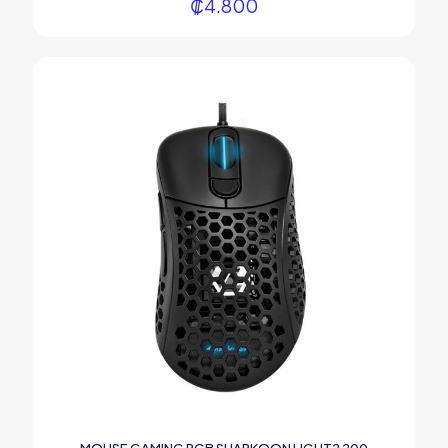
₡
4.800