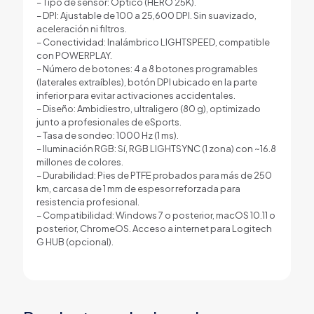
– Tipo de sensor: Óptico (HERO 25K).
– DPI: Ajustable de 100 a 25,600 DPI. Sin suavizado,
aceleración ni filtros.
– Conectividad: Inalámbrico LIGHTSPEED, compatible
con POWERPLAY.
– Número de botones: 4 a 8 botones programables
(laterales extraíbles), botón DPI ubicado en la parte
inferior para evitar activaciones accidentales.
– Diseño: Ambidiestro, ultraligero (80 g), optimizado
junto a profesionales de eSports.
– Tasa de sondeo: 1000 Hz (1 ms).
– Iluminación RGB: Sí, RGB LIGHTSYNC (1 zona) con ~16.8
millones de colores.
– Durabilidad: Pies de PTFE probados para más de 250
km, carcasa de 1 mm de espesor reforzada para
resistencia profesional.
– Compatibilidad: Windows 7 o posterior, macOS 10.11 o
posterior, ChromeOS. Acceso a internet para Logitech
G HUB (opcional).