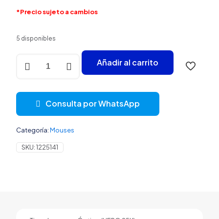
*Precio sujeto a cambios
5 disponibles
MOUSE
Añadir al carrito
GAMING
RGB
LOGITECH
G
Consulta por WhatsApp
PRO
INALÁMBRICO
2.4
Categoría:
Mouses
GHZ
25600
SKU:
1225141
DPI
910-
005271
NEGRO
cantidad