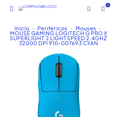
0
Inicio
-
Perifericos
-
Mouses
-
MOUSE GAMING LOGITECH G PRO X
SUPERLIGHT 2 LIGHTSPEED 2.4GHZ
32000 DPI 910-007693 CYAN