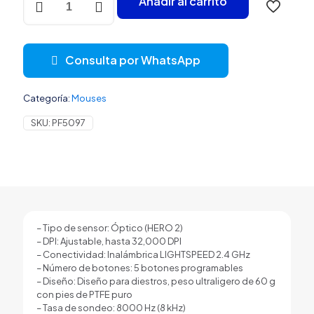
Añadir al carrito
GAMING
LOGITECH
G
PRO
Consulta por WhatsApp
X
SUPERLIGHT
2
Categoría:
Mouses
LIGHTSPEED
2.4GHZ
SKU:
PF5097
32000
DPI
910-
007693
CYAN
cantidad
– Tipo de sensor: Óptico (HERO 2)
– DPI: Ajustable, hasta 32,000 DPI
– Conectividad: Inalámbrica LIGHTSPEED 2.4 GHz
– Número de botones: 5 botones programables
– Diseño: Diseño para diestros, peso ultraligero de 60 g
con pies de PTFE puro
– Tasa de sondeo: 8000 Hz (8 kHz)