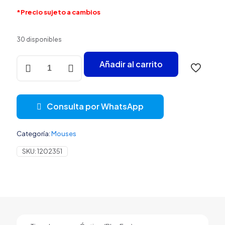
*Precio sujeto a cambios
30 disponibles
MOUSE
Añadir al carrito
GENIUS
RS2
NX-
9000BT
Consulta por WhatsApp
V2
INALÁMBRICO
BLUETOOTH
Categoría:
Mouses
1200
DPI
SKU:
1202351
31030009407
DORADO
cantidad