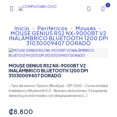
0
Inicio
-
Perifericos
-
Mouses
-
MOUSE GENIUS RS2 NX-9000BT V2
INALÁMBRICO BLUETOOTH 1200 DPI
31030009407 DORADO
MOUSE GENIUS RS2 NX-9000BT V2
INALÁMBRICO BLUETOOTH 1200 DPI
31030009407 DORADO
– Tipo de sensor: Óptico (BlueEye) – DPI: 1200 – Conectividad:
Inalámbrico Bluetooth 5.0 – Número de botones: 3 (izquierda,
derecha y botón medio con desplazamiento)
[…]
₡
8.800