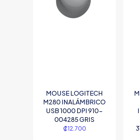
MOUSE LOGITECH
M
M280 INALÁMBRICO
USB 1000 DPI 910-
004285 GRIS
3
₡
12.700