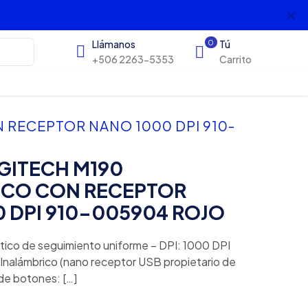
✕
s
Llámanos
0
Tú
+506 2263-5353
Carrito
 RECEPTOR NANO 1000 DPI 910-
GITECH M190
ICO CON RECEPTOR
 DPI 910-005904 ROJO
tico de seguimiento uniforme – DPI: 1000 DPI
: Inalámbrico (nano receptor USB propietario de
de botones:
[…]