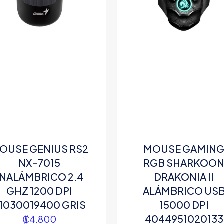
OUSE GENIUS RS2
MOUSE GAMIN
NX-7015
RGB SHARKOO
INALÁMBRICO 2.4
DRAKONIA II
GHZ 1200 DPI
ALÁMBRICO US
1030019400 GRIS
15000 DPI
4044951020133
₡
4.800