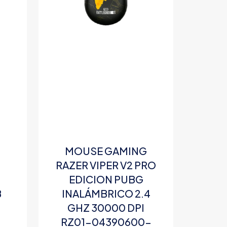
G
MOUSE GAMING
N
RAZER VIPER V2 PRO
EDICION PUBG
B
INALÁMBRICO 2.4
GHZ 30000 DPI
RZ01-04390600-