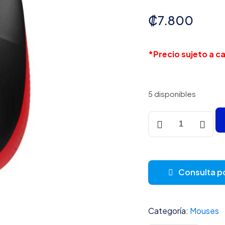
₡
7.800
*Precio sujeto a 
5 disponibles
MOUSE
LOGITECH
M190
INALÁMBRICO
CON
Consulta p
RECEPTOR
NANO
1000
Categoría:
Mouses
DPI
910-