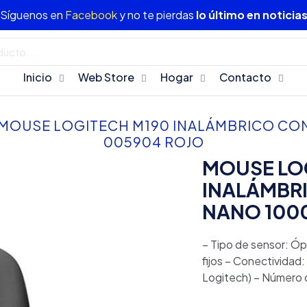
Síguenos en
Facebook
y no te pierdas
lo último en noticia
Inicio
Web Store
Hogar
Contacto
MOUSE LOGITECH M190 INALÁMBRICO CON
005904 ROJO
MOUSE LO
INALÁMBR
NANO 1000
– Tipo de sensor: Óp
fijos – Conectividad
Logitech) – Número 