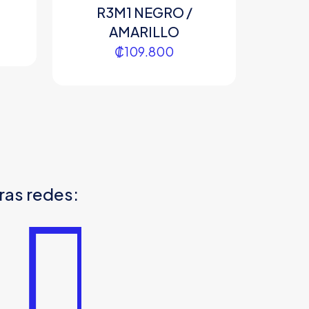
R3M1 NEGRO /
AMARILLO
₡
109.800
ras redes: