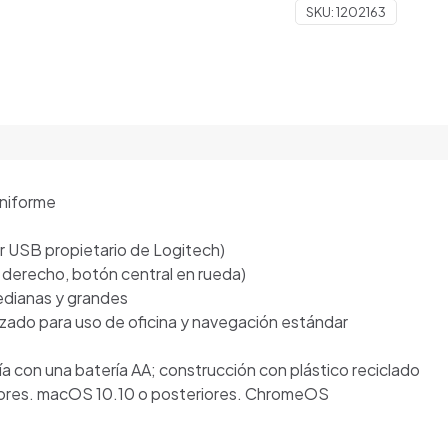
SKU:
1202163
005904
ROJO
cantidad
uniforme
r USB propietario de Logitech)
c derecho, botón central en rueda)
edianas y grandes
zado para uso de oficina y navegación estándar
a con una batería AA; construcción con plástico reciclado
riores. macOS 10.10 o posteriores. ChromeOS