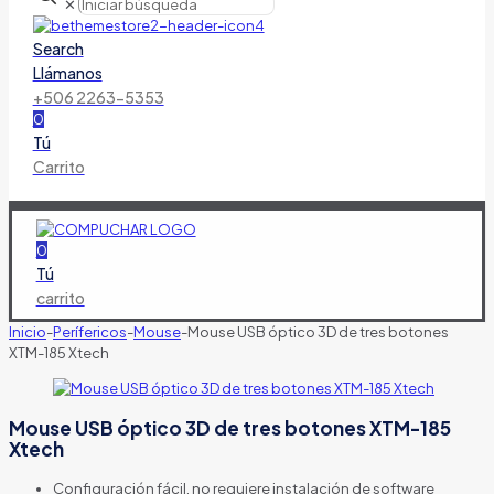
✕
Search
Llámanos
+506 2263-5353
0
Tú
Carrito
0
Tú
carrito
Inicio
-
Perífericos
-
Mouse
-
Mouse USB óptico 3D de tres botones
XTM-185 Xtech
Mouse USB óptico 3D de tres botones XTM-185
Xtech
Configuración fácil, no requiere instalación de software