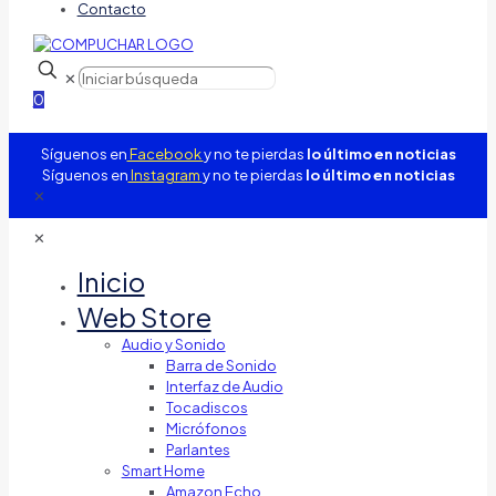
Contacto
✕
0
Síguenos en
Facebook
y no te pierdas
lo último en noticias
Síguenos en
Instagram
y no te pierdas
lo último en noticias
✕
✕
Inicio
Web Store
Audio y Sonido
Barra de Sonido
Interfaz de Audio
Tocadiscos
Micrófonos
Parlantes
Smart Home
Amazon Echo