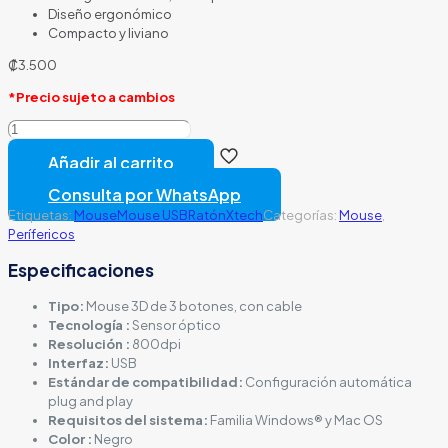
Diseño ergonómico
Compacto y liviano
₡
3.500
*Precio sujeto a cambios
Mouse
USB
Añadir al carrito
óptico
3D
Consulta por WhatsApp
de
Etiquetas:
Mouse
Mouse USB
Ratón
Xtech
Categorías:
Mouse
,
tres
Perífericos
botones
XTM-
Especificaciones
185
Xtech
Tipo:
Mouse 3D de 3 botones, con cable
cantidad
Tecnología :
Sensor óptico
Resolución :
800dpi
Interfaz:
USB
Estándar de compatibilidad:
Configuración automática
plug and play
Requisitos del sistema:
Familia Windows® y Mac OS
Color :
Negro