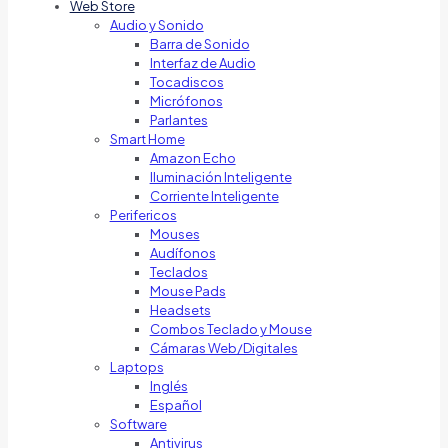
Web Store
Audio y Sonido
Barra de Sonido
Interfaz de Audio
Tocadiscos
Micrófonos
Parlantes
Smart Home
Amazon Echo
Iluminación Inteligente
Corriente Inteligente
Perifericos
Mouses
Audífonos
Teclados
Mouse Pads
Headsets
Combos Teclado y Mouse
Cámaras Web/Digitales
Laptops
Inglés
Español
Software
Antivirus