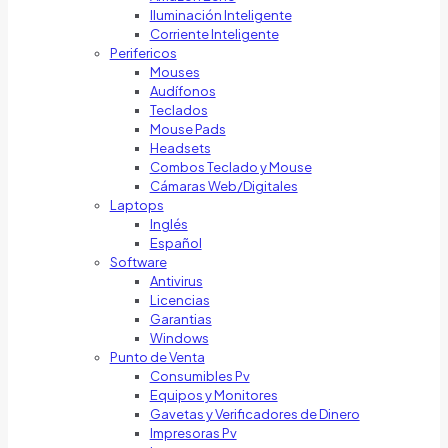
Iluminación Inteligente
Corriente Inteligente
Perifericos
Mouses
Audífonos
Teclados
Mouse Pads
Headsets
Combos Teclado y Mouse
Cámaras Web/Digitales
Laptops
Inglés
Español
Software
Antivirus
Licencias
Garantias
Windows
Punto de Venta
Consumibles Pv
Equipos y Monitores
Gavetas y Verificadores de Dinero
Impresoras Pv