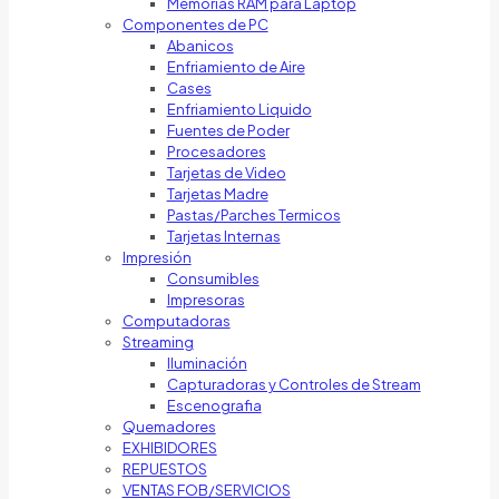
Memorias RAM para Laptop
Componentes de PC
Abanicos
Enfriamiento de Aire
Cases
Enfriamiento Liquido
Fuentes de Poder
Procesadores
Tarjetas de Video
Tarjetas Madre
Pastas/Parches Termicos
Tarjetas Internas
Impresión
Consumibles
Impresoras
Computadoras
Streaming
Iluminación
Capturadoras y Controles de Stream
Escenografia
Quemadores
EXHIBIDORES
REPUESTOS
VENTAS FOB/SERVICIOS