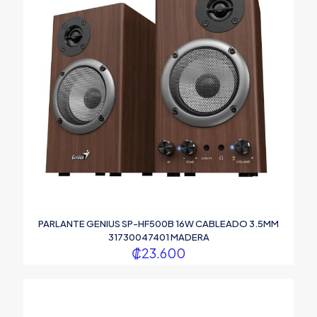
PARLANTE GENIUS SP-HF500B 16W CABLEADO 3.5MM
31730047401 MADERA
₡
23.600