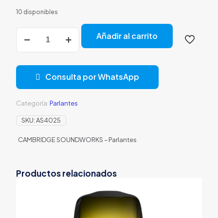
10 disponibles
PARLANTE
Añadir al carrito
CAMBRIDGE
SOUNDWORKS
OONTZ
ANGLE
Consulta por WhatsApp
3
10W
BLUETOOTH
Categoría:
Parlantes
A
PRUEBA
SKU:
AS4025
DE
SALPICADURAS
CAMBRIDGE SOUNDWORKS – Parlantes
SWOA3BLK3
NEGRO
cantidad
Productos relacionados