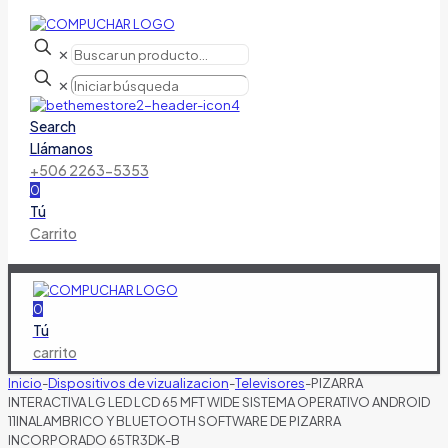
✕
✕
Search
Llámanos
+506 2263-5353
0
Tú
Carrito
0
Tú
carrito
Inicio
-
Dispositivos de vizualizacion
-
Televisores
-
PIZARRA
INTERACTIVA LG LED LCD 65 MFT WIDE SISTEMA OPERATIVO ANDROID
11INALAMBRICO Y BLUETOOTH SOFTWARE DE PIZARRA
INCORPORADO 65TR3DK-B