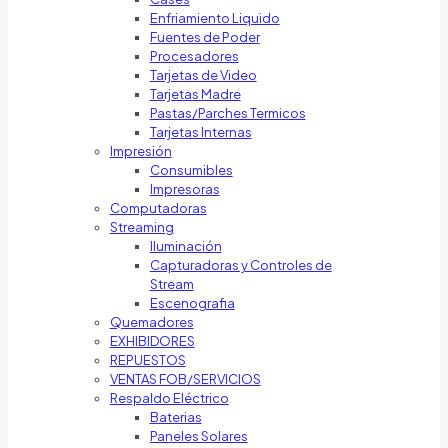
Enfriamiento Liquido
Fuentes de Poder
Procesadores
Tarjetas de Video
Tarjetas Madre
Pastas/Parches Termicos
Tarjetas Internas
Impresión
Consumibles
Impresoras
Computadoras
Streaming
Iluminación
Capturadoras y Controles de
Stream
Escenografia
Quemadores
EXHIBIDORES
REPUESTOS
VENTAS FOB/SERVICIOS
Respaldo Eléctrico
Baterias
Paneles Solares