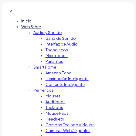
✕
Inicio
Web Store
Audio y Sonido
Barra de Sonido
Interfaz de Audio
Tocadiscos
Micrófonos
Parlantes
Smart Home
Amazon Echo
Iluminación Inteligente
Corriente Inteligente
Perifericos
Mouses
Audífonos
Teclados
Mouse Pads
Headsets
Combos Teclado y Mouse
Cámaras Web/Digitales