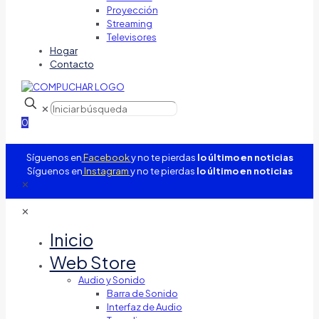
Proyección
Streaming
Televisores
Hogar
Contacto
✕
0
Síguenos en
Facebook
y no te pierdas
lo último en noticias
Síguenos en
Instagram
y no te pierdas
lo último en noticias
✕
✕
Inicio
Web Store
Audio y Sonido
Barra de Sonido
Interfaz de Audio