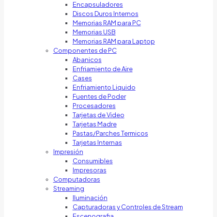
Encapsuladores
Discos Duros Internos
Memorias RAM para PC
Memorias USB
Memorias RAM para Laptop
Componentes de PC
Abanicos
Enfriamiento de Aire
Cases
Enfriamiento Liquido
Fuentes de Poder
Procesadores
Tarjetas de Video
Tarjetas Madre
Pastas/Parches Termicos
Tarjetas Internas
Impresión
Consumibles
Impresoras
Computadoras
Streaming
Iluminación
Capturadoras y Controles de Stream
Escenografia