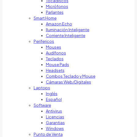
Tocadiscos
Micrófonos
Parlantes
Smart Home
Amazon Echo
Iluminación Inteligente
Corriente Inteligente
Perifericos
Mouses
Audífonos
Teclados
Mouse Pads
Headsets
Combos Teclado y Mouse
Cámaras Web/Digitales
Laptops
Inglés
Español
Software
Antivirus
Licencias
Garantias
Windows
Punto de Venta