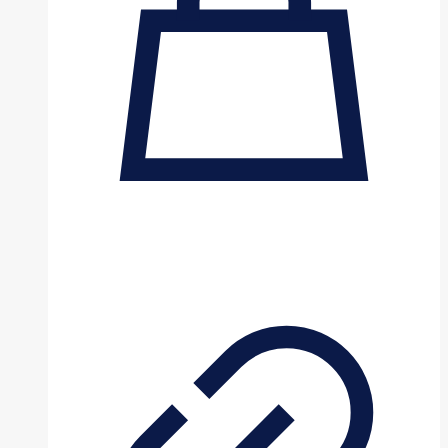
INCORPORADO
65TR3DK-
B
cantidad