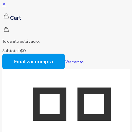
✕
Cart
Tu carrito está vacío.
Subtotal:
₡
0
Total:
₡
0
Finalizar compra
Ver carrito